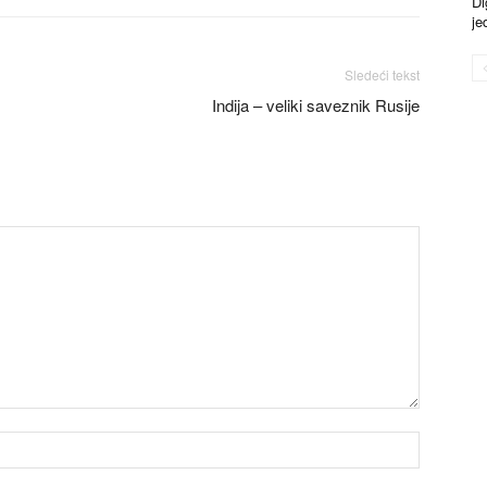
Di
je
Sledeći tekst
Indija – veliki saveznik Rusije