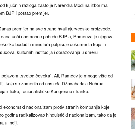
an od ključnih razloga zašto je Narendra Modi na izborima
m BJP i postao premijer.
Danas premijer na sve strane hvali ajurvedske proizvode,
c dana uoči nadmoćne pobede BJP-a, Ramdeva je njegova
ekoliko budućih ministara potpisuje dokumenta koja ih
 sudova, kulturnih institucija i obrazovanja u smeru
m pojavom „svetog čoveka“. Ali, Ramdev je mnogo više od
diji, koja se zamorila od nasleđa Džavaharlala Nehrua,
ijalističke, racionalističke Kongresne stranke.
ki ekonomski nacionalizam protiv stranih kompanija koje
ko godina radikalizovao hinduistički nacionalizam, tako da je
 u Indiji.