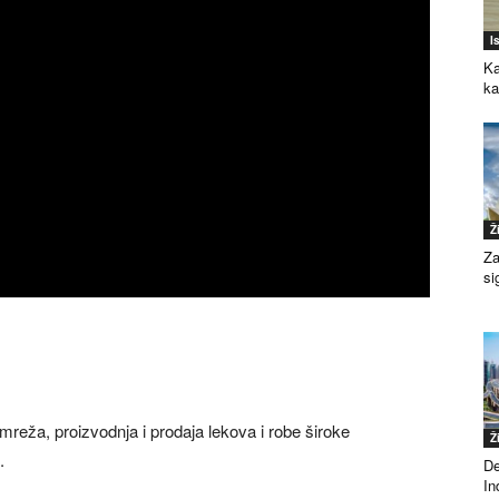
I
Ka
k
Ž
Za
si
eža, proizvodnja i prodaja lekova i robe široke
Ž
.
De
Ind