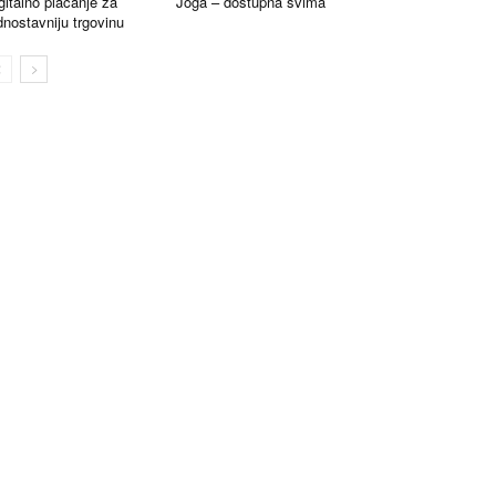
gitalno plaćanje za
Joga – dostupna svima
dnostavniju trgovinu