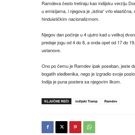
Ramdeva često tretiraju kao indijsku verziju Don
u emisijama, i njegova je „istina“ vrlo elastičn
hinduističkim nacionalizmom.
Njegov dan počinje u 4 ujutro kad u velikoj dvo
predaje jogu od 4 do 8, a onda opet od 17 do 1
ustanove.
Ono po čemu je Ramdev ipak poseban, jeste da j
bogatih sledbenika, nego je izgradio svoje poslov
Indija je puna postera sa njegovim likom.
KLJUČNE REČI
indijski Tramp
Ramdev