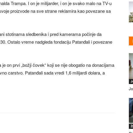
alda Trampa. I on je milijarder, i on je svako malo na TV-u
a, svoje proizvode na sve strane reklamira kao povezane sa
rani stotinama sledbenika i pred kamerama počinje da
9.30. Ostalo vreme nadgleda fondaciju Patanđali i povezane
e on prvi „božji čovek“ koji se nije obogatio na donacijama
no carstvo. Patanđali sada vredi 1,6 milijardi dolara, a
J
Jo
Ž