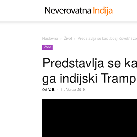
Neverovat
Indija
Naslovna
Život
Predstavlja se kao „božji čovek“ i z
Život
Predstavlja se ka
ga indijski Tramp
Od
-
11. februar 2019.
V. B.