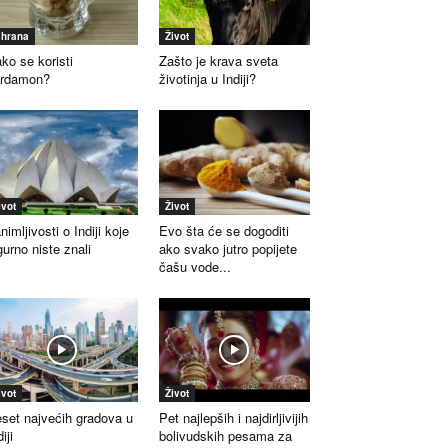
shrana
Život
ko se koristi
Zašto je krava sveta
ardamon?
životinja u Indiji?
ivot
Život
nimljivosti o Indiji koje
Evo šta će se dogoditi
gurno niste znali
ako svako jutro popijete
čašu vode...
ivot
Život
set najvećih gradova u
Pet najlepših i najdirljivijih
iji
bolivudskih pesama za