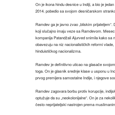
On je ikona hindu desnice u Indiji, a bio je jed
2014. pobedio sa svojom desničarskom stranko
Ramdev ga je javno zvao „bliskim prijateljem“. 
koji slučajno imaju veze sa Ramdevom. Mese
kompanija Patandžali Ajurved snimila kako sa n
obavezuju na niz nacionalističkih reformi vlade,
hinduističkog nacionalizma.
Ramdev je definitivno uticao na glasače svojo
toga. On je glasnik srednje klase u usponu u In
prvog premijera samostalne Indije, i njegove soc
Ramdev zagovara borbu protiv korupcije, indijs
optužuje da su „neokolonijalne“. On je za nekoli
često neprijateljski nastrojen prema muslimanima