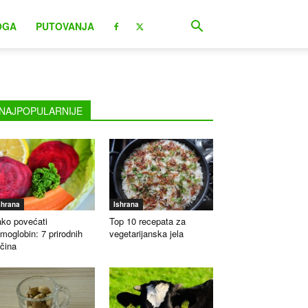
OGA
PUTOVANJA
NAJPOPULARNIJE
shrana
Ishrana
ko povećati
Top 10 recepata za
moglobin: 7 prirodnih
vegetarijanska jela
čina