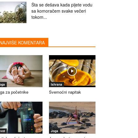
Šta se dešava kada pijete vodu
sa komoračem svake večeri
tokom...
NAJVIŠE KOMENTARA
oga
Ishrana
ga za početnike
Svemoćni napitak
ivot
Joga