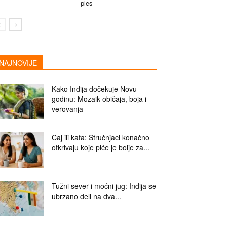
ples
NAJNOVIJE
Kako Indija dočekuje Novu
godinu: Mozaik običaja, boja i
verovanja
Čaj ili kafa: Stručnjaci konačno
otkrivaju koje piće je bolje za...
Tužni sever i moćni jug: Indija se
ubrzano deli na dva...