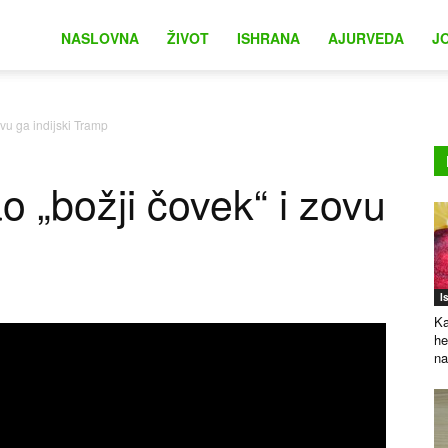
na
NASLOVNA
ŽIVOT
ISHRANA
AJURVEDA
J
ovu ga indijski Tramp
o „božji čovek“ i zovu
I
Ka
he
na