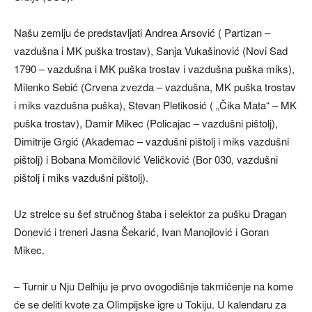
Našu zemlju će predstavljati Andrea Arsović ( Partizan –
vazdušna i MK puška trostav), Sanja Vukašinović (Novi Sad
1790 – vazdušna i MK puška trostav i vazdušna puška miks),
Milenko Sebić (Crvena zvezda – vazdušna, MK puška trostav
i miks vazdušna puška), Stevan Pletikosić ( „Čika Mata“ – MK
puška trostav), Damir Mikec (Policajac – vazdušni pištolj),
Dimitrije Grgić (Akademac – vazdušni pištolj i miks vazdušni
pištolj) i Bobana Momčilović Veličković (Bor 030, vazdušni
pištolj i miks vazdušni pištolj).
Uz strelce su šef stručnog štaba i selektor za pušku Dragan
Donević i treneri Jasna Šekarić, Ivan Manojlović i Goran
Mikec.
– Turnir u Nju Delhiju je prvo ovogodišnje takmičenje na kome
će se deliti kvote za Olimpijske igre u Tokiju. U kalendaru za