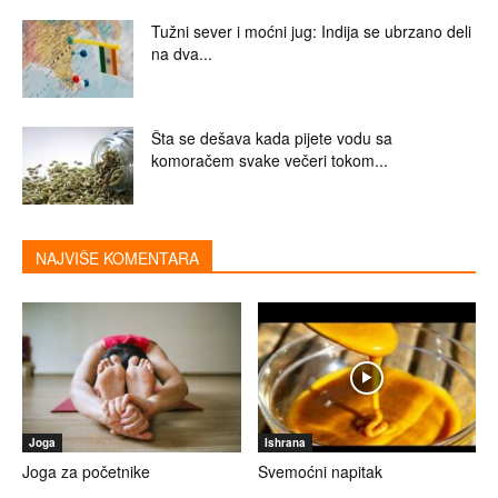
Tužni sever i moćni jug: Indija se ubrzano deli
na dva...
Šta se dešava kada pijete vodu sa
komoračem svake večeri tokom...
NAJVIŠE KOMENTARA
Joga
Ishrana
Joga za početnike
Svemoćni napitak