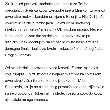
2019. je još pet kvalifikacionih nadmetanja za Tokio –
preostala tri Svetska kupa, Evropske igre u Minsku i Evropsko
prvenstvo malokalibarskim oružjem u Bolonji. U Nju Delhiju će
konkurencija biti izuzetno jaka. Dolazi krem svetskog
streljaštva, svi „ciljaju“ mesto na Olimpijskim igrama. Neće biti
lako, posebno zato što se dele samo po dve kvote po
disciplini. Ipak, očekujem da se bar nekoliko naših strelaca
domognu finala i borbe za kvote – rekao je šef stručnog štaba
Dragan Donević.
Od standardnih reprezentativaca izostaju Zorana Arunović,
koja olimpijsku vizu izborila osvajanjem srebra na Svetskom
prvenstvu i više nije u konkurenciji za kvote, i Milutin
Stefanović, koji je ne putuje zbog privatnih obaveza. Njih dvoje
su se u potpunosti fokusirali na sledeći veliki izazov, do koga
nije ostalo mnogo vremena