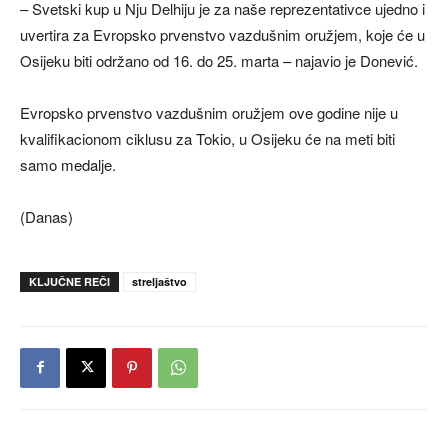
– Svetski kup u Nju Delhiju je za naše reprezentativce ujedno i
uvertira za Evropsko prvenstvo vazdušnim oružjem, koje će u
Osijeku biti održano od 16. do 25. marta – najavio je Donević.
Evropsko prvenstvo vazdušnim oružjem ove godine nije u
kvalifikacionom ciklusu za Tokio, u Osijeku će na meti biti
samo medalje.
(Danas)
KLJUČNE REČI
streljaštvo