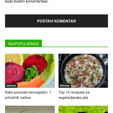
kada budem komentarisao.
NAJPOPULARNIJE
Ishrana
Ishrana
Kako povećati hemoglobin: 7
Top 10 recepata za
prirodnih načina
vegetarijanska jela