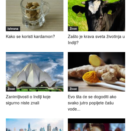
Ishrana
Život
Kako se koristi kardamon?
Zašto je krava sveta životinja u
Indiji?
Život
Život
Zanimljivosti o Indiji koje
Evo šta će se dogoditi ako
sigurno niste znali
svako jutro popijete čašu
vode...