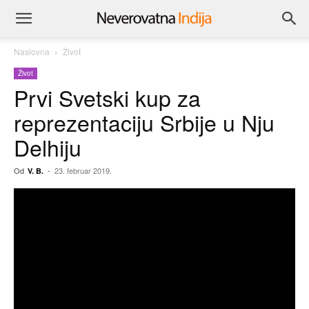
Naslovna
Život
Život
Prvi Svetski kup za
reprezentaciju Srbije u Nju
Delhiju
Od
-
23. februar 2019.
V. B.