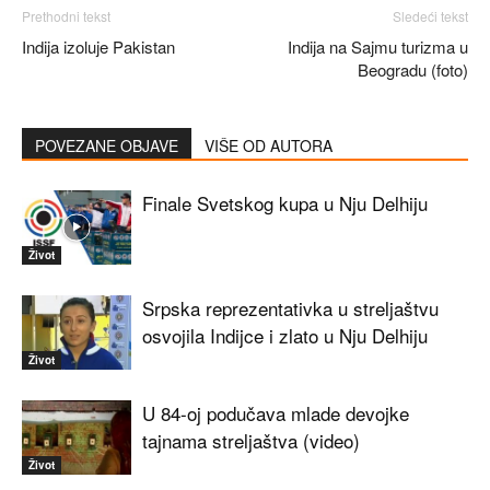
Prethodni tekst
Sledeći tekst
Indija izoluje Pakistan
Indija na Sajmu turizma u
Beogradu (foto)
POVEZANE OBJAVE
VIŠE OD AUTORA
Finale Svetskog kupa u Nju Delhiju
Život
Srpska reprezentativka u streljaštvu
osvojila Indijce i zlato u Nju Delhiju
Život
U 84-oj podučava mlade devojke
tajnama streljaštva (video)
Život