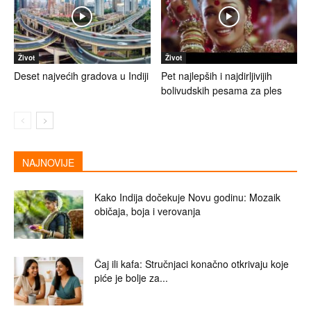
Život
Život
Deset najvećih gradova u Indiji
Pet najlepših i najdirljivijih
bolivudskih pesama za ples
NAJNOVIJE
Kako Indija dočekuje Novu godinu: Mozaik
običaja, boja i verovanja
Čaj ili kafa: Stručnjaci konačno otkrivaju koje
piće je bolje za...