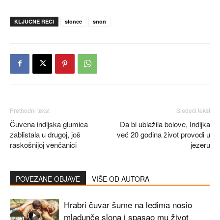
KLJUČNE REČI
slonce
snon
Prethodni tekst
Sledeći tekst
Čuvena indijska glumica
Da bi ublažila bolove, Indijka
zablistala u drugoj, još
već 20 godina život provodi u
raskošnijoj venčanici
jezeru
POVEZANE OBJAVE
VIŠE OD AUTORA
Hrabri čuvar šume na leđima nosio
mladunče slona i spasao mu život