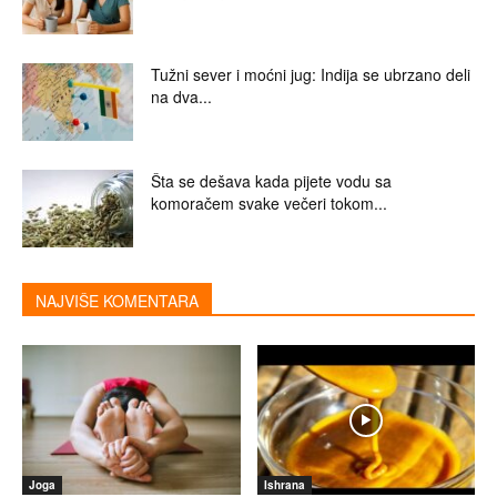
Tužni sever i moćni jug: Indija se ubrzano deli
na dva...
Šta se dešava kada pijete vodu sa
komoračem svake večeri tokom...
NAJVIŠE KOMENTARA
Joga
Ishrana