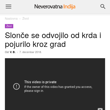
Naslovna
Život
Život
Slonče se odvojilo od krda i
pojurilo kroz grad
Od
-
7. decembar 2018.
V. B.