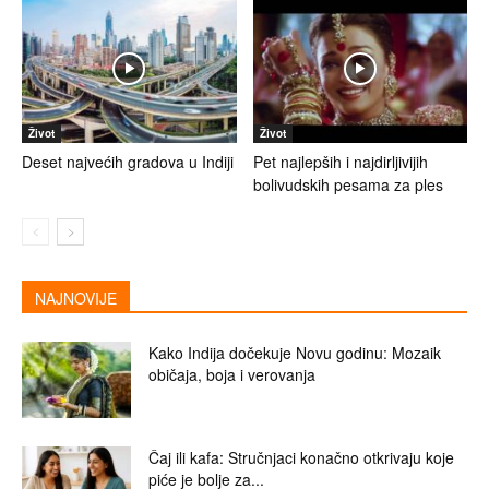
Život
Život
Deset najvećih gradova u Indiji
Pet najlepših i najdirljivijih
bolivudskih pesama za ples
NAJNOVIJE
Kako Indija dočekuje Novu godinu: Mozaik
običaja, boja i verovanja
Čaj ili kafa: Stručnjaci konačno otkrivaju koje
piće je bolje za...