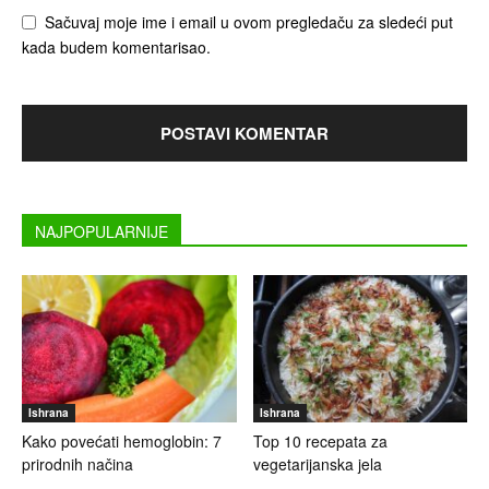
Sačuvaj moje ime i email u ovom pregledaču za sledeći put
kada budem komentarisao.
NAJPOPULARNIJE
Ishrana
Ishrana
Kako povećati hemoglobin: 7
Top 10 recepata za
prirodnih načina
vegetarijanska jela