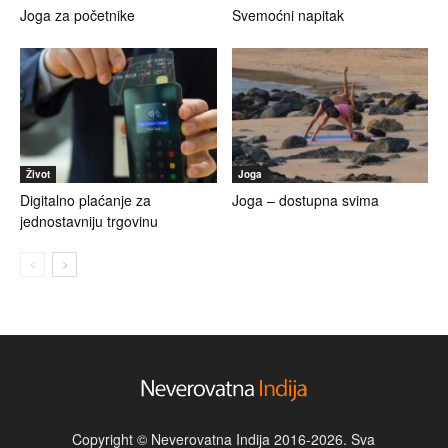
Joga za početnike
Svemoćni napitak
Život
Joga
Digitalno plaćanje za
Joga – dostupna svima
jednostavniju trgovinu
Copyright © Neverovatna Indija 2016-2026. Sva