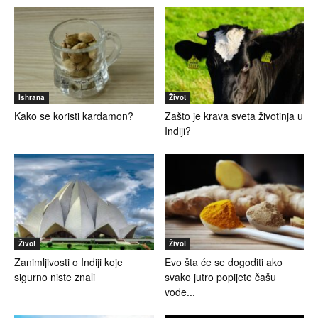
Ishrana
Život
Kako se koristi kardamon?
Zašto je krava sveta životinja u
Indiji?
Život
Život
Zanimljivosti o Indiji koje
Evo šta će se dogoditi ako
sigurno niste znali
svako jutro popijete čašu
vode...