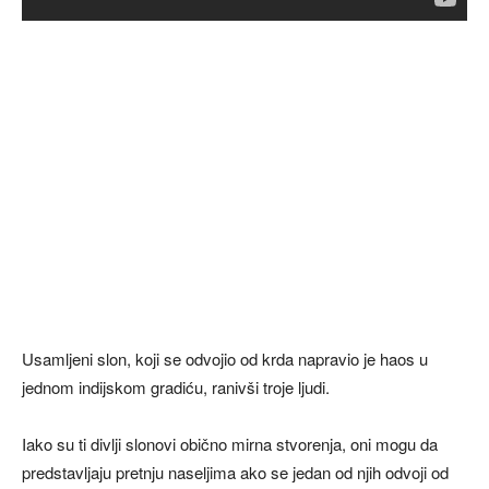
Usamljeni slon, koji se odvojio od krda napravio je haos u
jednom indijskom gradiću, ranivši troje ljudi.
Iako su ti divlji slonovi obično mirna stvorenja, oni mogu da
predstavljaju pretnju naseljima ako se jedan od njih odvoji od