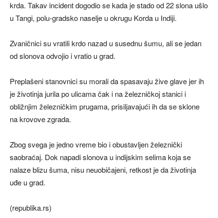
krda. Takav incident dogodio se kada je stado od 22 slona ušlo
u Tangi, polu-gradsko naselje u okrugu Korda u Indiji.
Zvaničnici su vratili krdo nazad u susednu šumu, ali se jedan
od slonova odvojio i vratio u grad.
Preplašeni stanovnici su morali da spasavaju žive glave jer ih
je životinja jurila po ulicama čak i na železničkoj stanici i
obližnjim železničkim prugama, prisiljavajući ih da se sklone
na krovove zgrada.
Zbog svega je jedno vreme bio i obustavljen železnički
saobraćaj. Dok napadi slonova u indijskim selima koja se
nalaze blizu šuma, nisu neuobičajeni, retkost je da životinja
uđe u grad.
(republika.rs)