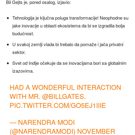
Bil Gejts je, pored osalog, izjavio:
Tehnologija je ključna poluga transformacije! Neophodne su
jake inovacije u oblasti ekosistema da bi se izgradila bolja
budućnost.
U svakoj zemlji vlada bi trebalo da pomaže i jača privatni
sektor.
Svet od Indije očekuje da se inovacijama bori sa globalnim
izazovima.
HAD A WONDERFUL INTERACTION
WITH MR.
@BILLGATES
.
PIC.TWITTER.COM/GO5EJ1IIIE
— NARENDRA MODI
(@NARENDRAMODI)
NOVEMBER