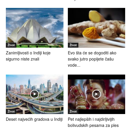
Život
Život
Zanimljivosti o Indiji koje
Evo šta će se dogoditi ako
sigurno niste znali
svako jutro popijete čašu
vode...
Život
Život
Deset najvećih gradova u Indiji
Pet najlepših i najdirljivijih
bolivudskih pesama za ples