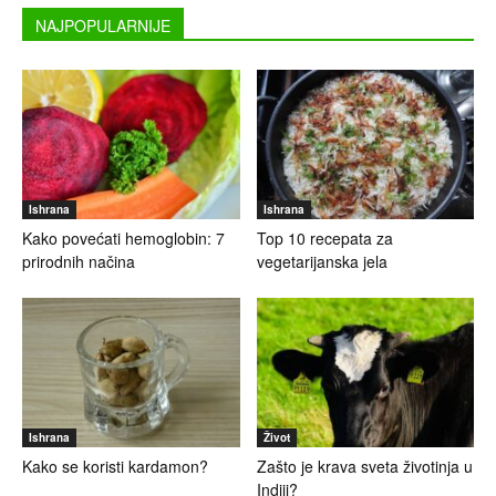
NAJPOPULARNIJE
Ishrana
Ishrana
Kako povećati hemoglobin: 7
Top 10 recepata za
prirodnih načina
vegetarijanska jela
Ishrana
Život
Kako se koristi kardamon?
Zašto je krava sveta životinja u
Indiji?