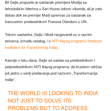
Bil Gejts propustio je sastanak premijera Modija sa
tehnološkim liderima u San Hozeu tokom vikenda, ali je zato
došao dok se premijer Modi spremao za sastanak sa
francuskim predsednikom Fransoa Olandom u UN.
Tokom sastanka, Gejts i Modi razgovarali su o raznim
temama, između ostalog, i o
NITI Aayog programu (National
Institution for Transforming India)
.
Kasnije u toku dana, Gejts se sastao sa predsednikom i
potpredsednikom NITI Aayog programa, da bi potom održao
još jedno u seriji predavanja pod nazivom „Transformacija
Indije“.
THE WORLD IS LOOKING TO INDIA
NOT JUST TO SOLVE ITS
PROBLEMS BUT TO ADDRESS