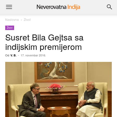
Naslovna
Život
Život
Susret Bila Gejtsa sa
indijskim premijerom
Od
-
17. novembar 2016.
V. B.