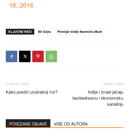
16, 2016
KLJUČNE REČI
Bil Gejts
Premijer Indije Narendra Modi
Prethodni tekst
Sledeći tekst
Kako postići unutrašnji mir?
Indija i Izrael jačaju
bezbednosnu i ekonomsku
saradnju
POVEZANE OBJAVE
VIŠE OD AUTORA