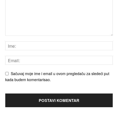
Sačuvaj moje ime i email u ovom pregledaču za sledeći put
kada budem komentarisao.