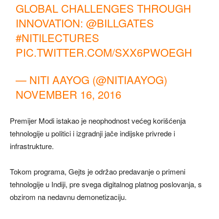
GLOBAL CHALLENGES THROUGH
INNOVATION:
@BILLGATES
#NITILECTURES
PIC.TWITTER.COM/SXX6PWOEGH
— NITI AAYOG (@NITIAAYOG)
NOVEMBER 16, 2016
Premijer Modi istakao je neophodnost većeg korišćenja
tehnologije u politici i izgradnji jače indijske privrede i
infrastrukture.
Tokom programa, Gejts je održao predavanje o primeni
tehnologije u Indiji, pre svega digitalnog platnog poslovanja, s
obzirom na nedavnu demonetizaciju.