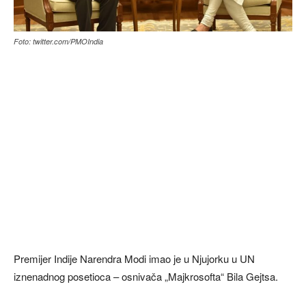
Foto: twitter.com/PMOIndia
Premijer Indije Narendra Modi imao je u Njujorku u UN
iznenadnog posetioca – osnivača „Majkrosofta“ Bila Gejtsa.