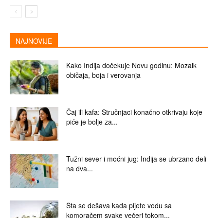
NAJNOVIJE
Kako Indija dočekuje Novu godinu: Mozaik
običaja, boja i verovanja
Čaj ili kafa: Stručnjaci konačno otkrivaju koje
piće je bolje za...
Tužni sever i moćni jug: Indija se ubrzano deli
na dva...
Šta se dešava kada pijete vodu sa
komoračem svake večeri tokom...