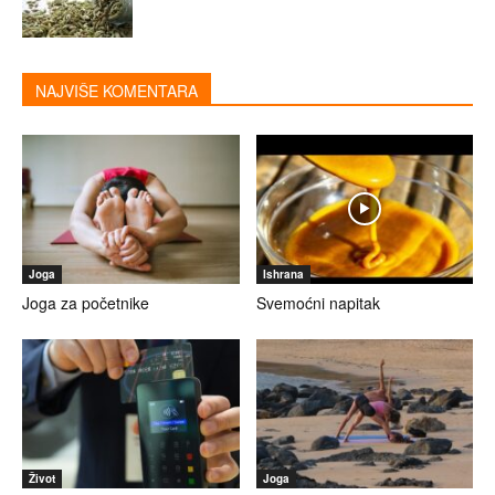
NAJVIŠE KOMENTARA
Joga
Ishrana
Joga za početnike
Svemoćni napitak
Život
Joga