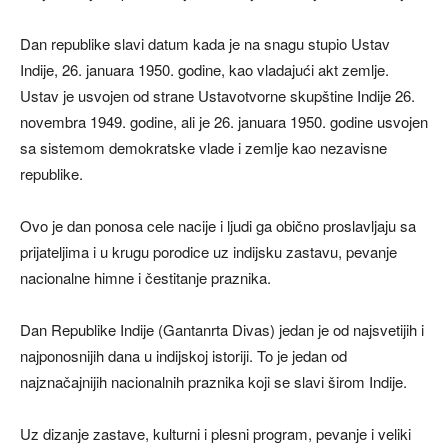
Dan republike slavi datum kada je na snagu stupio Ustav
Indije, 26. januara 1950. godine, kao vladajući akt zemlje.
Ustav je usvojen od strane Ustavotvorne skupštine Indije 26.
novembra 1949. godine, ali je 26. januara 1950. godine usvojen
sa sistemom demokratske vlade i zemlje kao nezavisne
republike.
Ovo je dan ponosa cele nacije i ljudi ga obično proslavljaju sa
prijateljima i u krugu porodice uz indijsku zastavu, pevanje
nacionalne himne i čestitanje praznika.
Dan Republike Indije (Gantanrta Divas) jedan je od najsvetijih i
najponosnijih dana u indijskoj istoriji. To je jedan od
najznačajnijih nacionalnih praznika koji se slavi širom Indije.
Uz dizanje zastave, kulturni i plesni program, pevanje i veliki