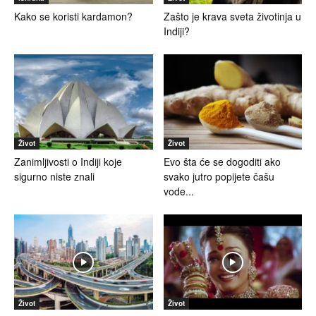
Kako se koristi kardamon?
Zašto je krava sveta životinja u
Indiji?
Život
Život
Zanimljivosti o Indiji koje
Evo šta će se dogoditi ako
sigurno niste znali
svako jutro popijete čašu
vode...
Život
Život