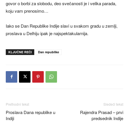
govor o borbi za slobodu, deo svečanosti je i velika parada,
koju vam prenosimo…
Iako se Dan Republike Indije slavi u svakom gradu u zemlji,
proslava u Delhiju ipak je najspektakularnija.
KLJUČNE REČI
Dan republike
Prethodni tekst
Sledeći tekst
Proslava Dana republike u
Rajendra Prasad – prvi
Indiji
predsednik Indije