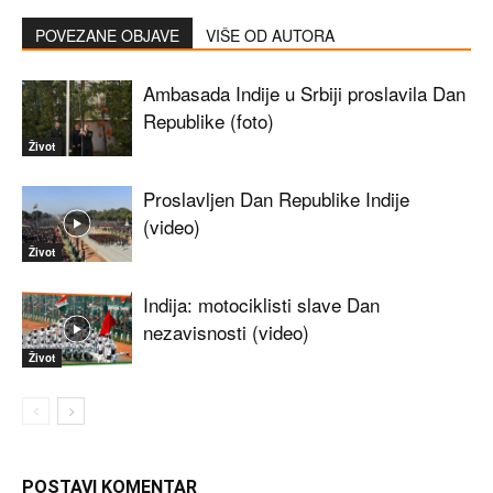
POVEZANE OBJAVE
VIŠE OD AUTORA
Ambasada Indije u Srbiji proslavila Dan
Republike (foto)
Život
Proslavljen Dan Republike Indije
(video)
Život
Indija: motociklisti slave Dan
nezavisnosti (video)
Život
POSTAVI KOMENTAR