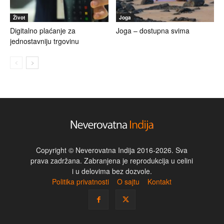
Život
Joga
Digitalno plaćanje za
Joga – dostupna svima
jednostavniju trgovinu
Copyright © Neverovatna Indija 2016-2026. Sva
prava zadržana. Zabranjena je reprodukcija u celini
i u delovima bez dozvole.
Politika privatnosti
O sajtu
Kontakt