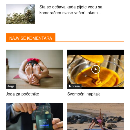
Šta se dešava kada pijete vodu sa
komoračem svake večeri tokom...
NAJVIŠE KOMENTARA
Joga
Ishrana
Joga za početnike
Svemoćni napitak