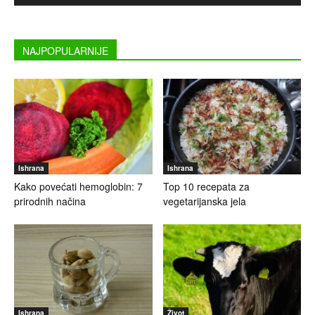
NAJPOPULARNIJE
Ishrana
Ishrana
Kako povećati hemoglobin: 7
Top 10 recepata za
prirodnih načina
vegetarijanska jela
Ishrana
Život