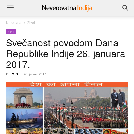
Naslovna
Život
Život
Svečanost povodom Dana
Republike Indije 26. januara
2017.
Od
-
26. januar 2017.
V. B.