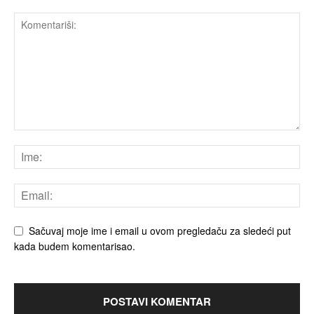
Sačuvaj moje ime i email u ovom pregledaču za sledeći put
kada budem komentarisao.