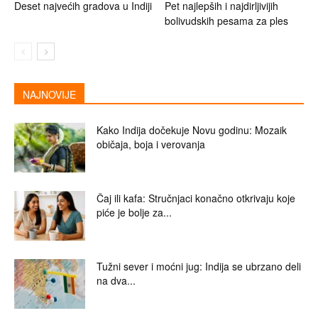
Deset najvećih gradova u Indiji
Pet najlepših i najdirljivijih
bolivudskih pesama za ples
NAJNOVIJE
Kako Indija dočekuje Novu godinu: Mozaik
običaja, boja i verovanja
Čaj ili kafa: Stručnjaci konačno otkrivaju koje
piće je bolje za...
Tužni sever i moćni jug: Indija se ubrzano deli
na dva...