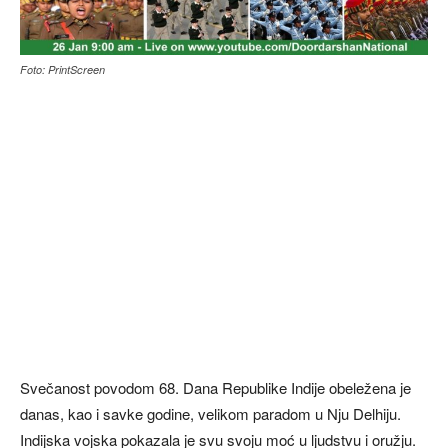
Foto: PrintScreen
Svečanost povodom 68. Dana Republike Indije obeležena je
danas, kao i savke godine, velikom paradom u Nju Delhiju.
Indijska vojska pokazala je svu svoju moć u ljudstvu i oružju.