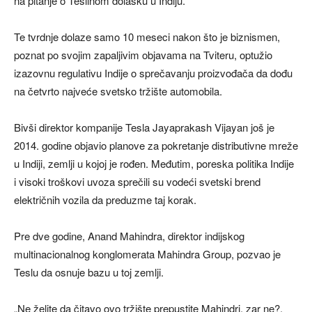
na pitanje o Teslinom dolasku u Indiju.
Te tvrdnje dolaze samo 10 meseci nakon što je biznismen,
poznat po svojim zapaljivim objavama na Tviteru, optužio
izazovnu regulativu Indije o sprečavanju proizvođača da dođu
na četvrto najveće svetsko tržište automobila.
Bivši direktor kompanije Tesla Jayaprakash Vijayan još je
2014. godine objavio planove za pokretanje distributivne mreže
u Indiji, zemlji u kojoj je rođen. Međutim, poreska politika Indije
i visoki troškovi uvoza sprečili su vodeći svetski brend
električnih vozila da preduzme taj korak.
Pre dve godine, Anand Mahindra, direktor indijskog
multinacionalnog konglomerata Mahindra Group, pozvao je
Teslu da osnuje bazu u toj zemlji.
„Ne želite da čitavo ovo tržište prepustite Mahindri, zar ne?,