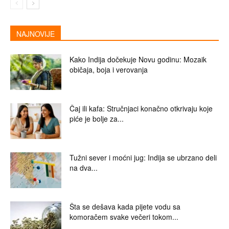
NAJNOVIJE
Kako Indija dočekuje Novu godinu: Mozaik
običaja, boja i verovanja
Čaj ili kafa: Stručnjaci konačno otkrivaju koje
piće je bolje za...
Tužni sever i moćni jug: Indija se ubrzano deli
na dva...
Šta se dešava kada pijete vodu sa
komoračem svake večeri tokom...