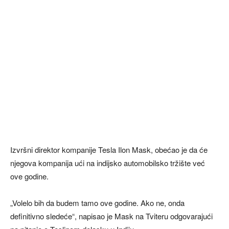
Izvršni direktor kompanije Tesla Ilon Mask, obećao je da će
njegova kompanija ući na indijsko automobilsko tržište već
ove godine.
„Volelo bih da budem tamo ove godine. Ako ne, onda
definitivno sledeće“, napisao je Mask na Tviteru odgovarajući