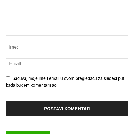
Sačuvaj moje ime i email u ovom pregledaču za sledeći put
kada budem komentarisao.