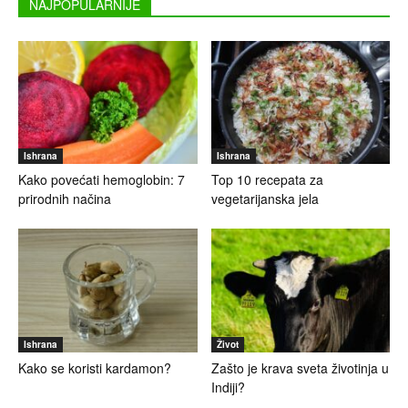
NAJPOPULARNIJE
Ishrana
Ishrana
Kako povećati hemoglobin: 7
Top 10 recepata za
prirodnih načina
vegetarijanska jela
Ishrana
Život
Kako se koristi kardamon?
Zašto je krava sveta životinja u
Indiji?