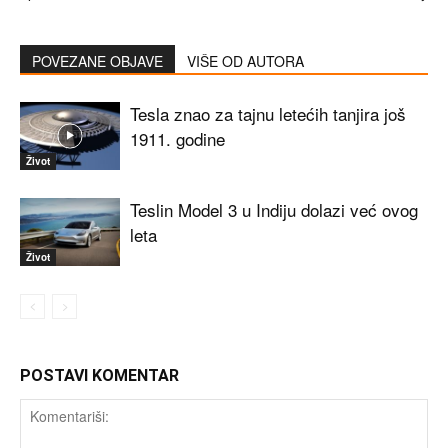
POVEZANE OBJAVE
VIŠE OD AUTORA
Tesla znao za tajnu letećih tanjira još
1911. godine
Život
Teslin Model 3 u Indiju dolazi već ovog
leta
Život
POSTAVI KOMENTAR