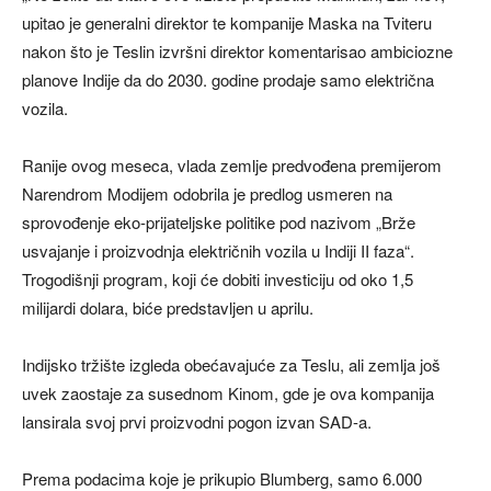
upitao je generalni direktor te kompanije Maska na Tviteru
nakon što je Teslin izvršni direktor komentarisao ambiciozne
planove Indije da do 2030. godine prodaje samo električna
vozila.
Ranije ovog meseca, vlada zemlje predvođena premijerom
Narendrom Modijem odobrila je predlog usmeren na
sprovođenje eko-prijateljske politike pod nazivom „Brže
usvajanje i proizvodnja električnih vozila u Indiji II faza“.
Trogodišnji program, koji će dobiti investiciju od oko 1,5
milijardi dolara, biće predstavljen u aprilu.
Indijsko tržište izgleda obećavajuće za Teslu, ali zemlja još
uvek zaostaje za susednom Kinom, gde je ova kompanija
lansirala svoj prvi proizvodni pogon izvan SAD-a.
Prema podacima koje je prikupio Blumberg, samo 6.000