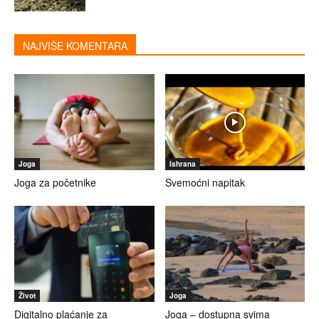
NAJVIŠE KOMENTARA
Joga
Ishrana
Joga za početnike
Svemoćni napitak
Život
Joga
Digitalno plaćanje za
Joga – dostupna svima