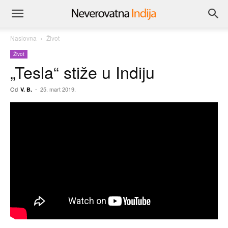
Naslovna
Život
Život
„Tesla“ stiže u Indiju
Od
-
25. mart 2019.
V. B.