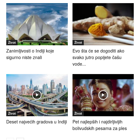
Život
Život
Zanimljivosti o Indiji koje
Evo šta će se dogoditi ako
sigurno niste znali
svako jutro popijete čašu
vode...
Život
Život
Deset najvećih gradova u Indiji
Pet najlepših i najdirljivijih
bolivudskih pesama za ples