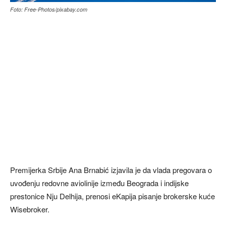
Foto: Free-Photos/pixabay.com
Premijerka Srbije Ana Brnabić izjavila je da vlada pregovara o
uvođenju redovne aviolinije između Beograda i indijske
prestonice Nju Delhija, prenosi eKapija pisanje brokerske kuće
Wisebroker.