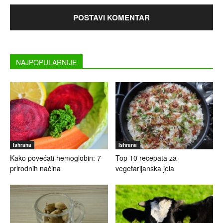
NAJPOPULARNIJE
Ishrana
Ishrana
Kako povećati hemoglobin: 7
Top 10 recepata za
prirodnih načina
vegetarijanska jela