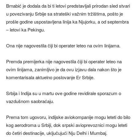
Brnabić je dodala da bi ti letovi predstavljali prirodan sled stvari
u povezivanju Srbije sa strateški važnim tržištima, pošto je
prošle godine uspostavljena linija ka Njujorku, a od septembra
– letovi ka Pekingu.
Ona nije nagovestila čiji bi operater leteo na ovim linijama.
Premda premijerka nije nagovestila čiji bi operater leteo na
ovim linijama, zanimljivo je da ovu izjavu dala nakon što je
komentarisala aktuelno poslovanje Er Srbije.
Srbija i Indija su u martu ove godine revidirale sporazum o
vazdušnom saobraćaju.
Prema tom ugovoru, indijske aviokompanije mogu leteti do bilo
kog aerodroma u Srbiji, dok srpski avioprevoznici mogu leteti
do četiri destinacije, uključujući Nju Delhi i Mumbaj.