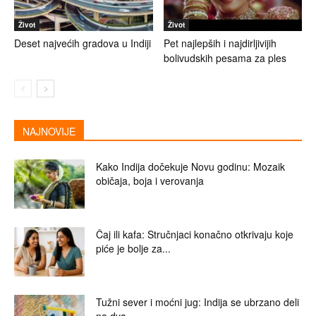
Život
Život
Deset najvećih gradova u Indiji
Pet najlepših i najdirljivijih
bolivudskih pesama za ples
NAJNOVIJE
Kako Indija dočekuje Novu godinu: Mozaik
običaja, boja i verovanja
Čaj ili kafa: Stručnjaci konačno otkrivaju koje
piće je bolje za...
Tužni sever i moćni jug: Indija se ubrzano deli
na dva...