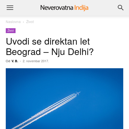
Naslovna
Život
Život
Uvodi se direktan let
Beograd – Nju Delhi?
Od
-
2. novembar 2017.
V. B.