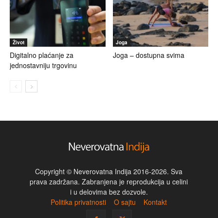
Život
Joga
Digitalno plaćanje za
Joga – dostupna svima
jednostavniju trgovinu
Copyright © Neverovatna Indija 2016-2026. Sva
prava zadržana. Zabranjena je reprodukcija u celini
i u delovima bez dozvole.
Politika privatnosti
O sajtu
Kontakt