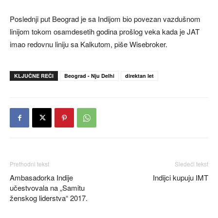
Poslednji put Beograd je sa Indijom bio povezan vazdušnom
linijom tokom osamdesetih godina prošlog veka kada je JAT
imao redovnu liniju sa Kalkutom, piše Wisebroker.
KLJUČNE REČI
Beograd - Nju Delhi
direktan let
Prethodni tekst
Sledeći tekst
Ambasadorka Indije
Indijci kupuju IMT
učestvovala na „Samitu
ženskog liderstva“ 2017.