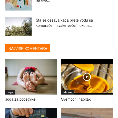
Šta se dešava kada pijete vodu sa
komoračem svake večeri tokom...
NAJVIŠE KOMENTARA
Joga
Ishrana
Joga za početnike
Svemoćni napitak