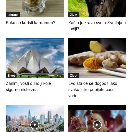
Ishrana
Život
Kako se koristi kardamon?
Zašto je krava sveta životinja u
Indiji?
Život
Život
Zanimljivosti o Indiji koje
Evo šta će se dogoditi ako
sigurno niste znali
svako jutro popijete čašu
vode...