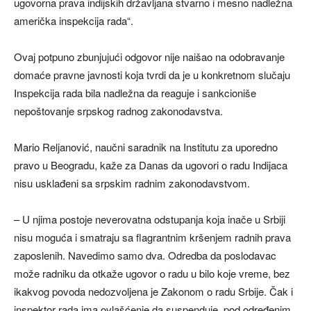
ugovorna prava indijskih državljana stvarno i mesno nadležna
američka inspekcija rada“.
Ovaj potpuno zbunjujući odgovor nije naišao na odobravanje
domaće pravne javnosti koja tvrdi da je u konkretnom slučaju
Inspekcija rada bila nadležna da reaguje i sankcioniše
nepoštovanje srpskog radnog zakonodavstva.
Mario Reljanović, naučni saradnik na Institutu za uporedno
pravo u Beogradu, kaže za Danas da ugovori o radu Indijaca
nisu usklađeni sa srpskim radnim zakonodavstvom.
– U njima postoje neverovatna odstupanja koja inače u Srbiji
nisu moguća i smatraju sa flagrantnim kršenjem radnih prava
zaposlenih. Navedimo samo dva. Odredba da poslodavac
može radniku da otkaže ugovor o radu u bilo koje vreme, bez
ikakvog povoda nedozvoljena je Zakonom o radu Srbije. Čak i
inspektor rada ima ovlašćenje da suspenduje, pod određenim