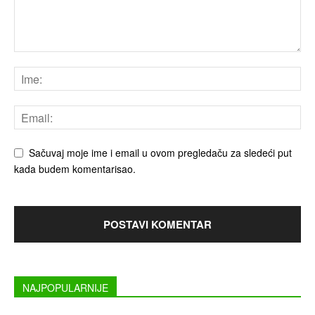
Sačuvaj moje ime i email u ovom pregledaču za sledeći put
kada budem komentarisao.
NAJPOPULARNIJE