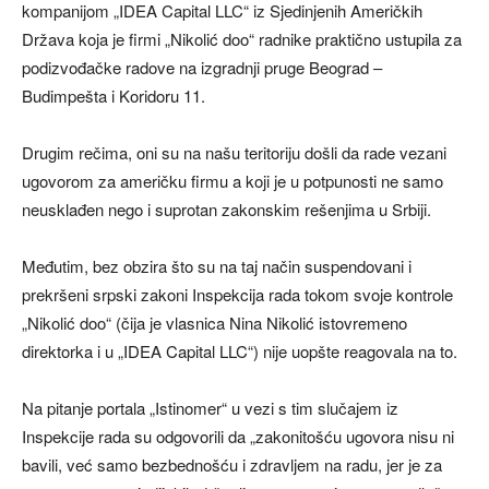
kompanijom „IDEA Capital LLC“ iz Sjedinjenih Američkih
Država koja je firmi „Nikolić doo“ radnike praktično ustupila za
podizvođačke radove na izgradnji pruge Beograd –
Budimpešta i Koridoru 11.
Drugim rečima, oni su na našu teritoriju došli da rade vezani
ugovorom za američku firmu a koji je u potpunosti ne samo
neusklađen nego i suprotan zakonskim rešenjima u Srbiji.
Međutim, bez obzira što su na taj način suspendovani i
prekršeni srpski zakoni Inspekcija rada tokom svoje kontrole
„Nikolić doo“ (čija je vlasnica Nina Nikolić istovremeno
direktorka i u „IDEA Capital LLC“) nije uopšte reagovala na to.
Na pitanje portala „Istinomer“ u vezi s tim slučajem iz
Inspekcije rada su odgovorili da „zakonitošću ugovora nisu ni
bavili, već samo bezbednošću i zdravljem na radu, jer je za