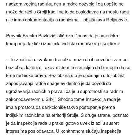
nadzora većina radnika nema radne dozvole i da uopšte ne
može da radi u Srbiji kao i na to da poslodavac na mestu rada
nije imao dokumentaciju o radnicima – objašnjava Reljanović.
Pravnik Branko Pavlović ističe za Danas da je američka
kompanija faktički iznajmila indijske radnike srpskoj firmi.
– To znači da u svakom trenutku može da ih povuče i zameni
bez obrazloženja. Takav sistem je i smišljen da bi mogla da se
krše radnička prava. Bez obzira što je uobičajen u toj oblasti
zapošljavanja radne snage evidentno je da dovodi do
ugrožavanja radničkih prava i da je u suprotnosti sa radnim
zakonodavstvom u Srbiji. Shodno tome Inspekcija rada je
imala prostora da sankcioniše takvo postupanje prema
indijskim radnicima na teritoriji Srbije. S druge strane, poznato
je da Inspekcija rada u praksi gotovo uvek izlazi u susret
interesima poslodavaca. U konkretnom slučaju Inspekcija