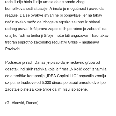
rada ili nije htela ili nije umela da se snađe zbog
komplikovanosti situacije. A imala je mogućnost i pravo da
reaguje. Da se ovakve stvari ne bi ponavljale, jer na takav
način svako može da izbegava srpske zakone iz oblasti
radnog prava i krši prava zaposlenih potrebno je zabraniti da
onaj ko radi na teritoriji Srbije može biti angažovan i kao takav
tretiran suprotno zakonskoj regulativi Srbije – naglašava
Pavlović.
Podsećanja radi, Danas je pisao da je nedavno grupa od
desetak indijskih radnika koje je firma „Nikolić doo“ iznajmila
od američke kompanije „IDEA Capital LLC“ napustila zemlju
uz putne troškove od 5.000 dinara po osobi umesto dve i po
zaostale plate za koje tvrde da im nisu isplaćene.
(G. Vlaović, Danas)