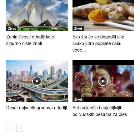
Život
Život
Zanimljivosti o Indiji koje
Evo šta će se dogoditi ako
sigurno niste znali
svako jutro popijete čašu
vode...
Život
Život
Deset najvećih gradova u Indiji
Pet najlepših i najdirljivijih
bolivudskih pesama za ples