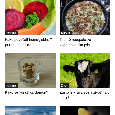
Ishrana
Ishrana
Kako povećati hemoglobin: 7
Top 10 recepata za
prirodnih načina
vegetarijanska jela
Ishrana
Život
Kako se koristi kardamon?
Zašto je krava sveta životinja u
Indiji?