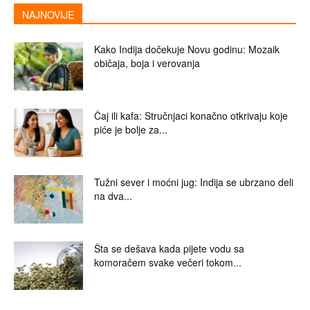
NAJNOVIJE
Kako Indija dočekuje Novu godinu: Mozaik
običaja, boja i verovanja
Čaj ili kafa: Stručnjaci konačno otkrivaju koje
piće je bolje za...
Tužni sever i moćni jug: Indija se ubrzano deli
na dva...
Šta se dešava kada pijete vodu sa
komoračem svake večeri tokom...