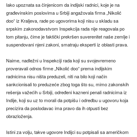
Iako upoznata sa činjenicom da indijski radnici, koje je na
građevinskim poslovima u Srbiji angažovala firma „Nikolić
doo“ iz Kraljeva, rade po ugovorima koji nisu u skladu sa
srpskim zakonodavstvom Inspekcija rada nije reagovala po
tom pitanju, čime je faktički prekršen suverenitet naše zemlje i
suspendovani njeni zakoni, smatraju eksperti iz oblasti prava.
Naime, nadležni u Inspekciji rada koji su svojevremeno
proveravali odnos firme „Nikolić doo“ prema indijskim
radnicima nisu ništa preduzeli, niti na bilo koji način
sankcionisali to preduzeće zbog toga što su, mimo zakonskih
rešenja važećih u Srbiji, određeni kazneni penali radnicima iz
Indije, koji su uz to morali da potpišu i odredbu u ugovoru koja
precizira da poslodavac ima pravo da ih otpusti bez
obrazloženja.
Istini za volju, takve ugovore Indijci su potpisali sa američkom