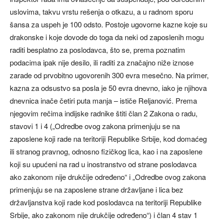
uslovima, takvu vrstu rešenja o otkazu, a u radnom sporu
šansa za uspeh je 100 odsto. Postoje ugovorne kazne koje su
drakonske i koje dovode do toga da neki od zaposlenih mogu
raditi besplatno za poslodavca, što se, prema poznatim
podacima ipak nije desilo, ili raditi za značajno niže iznose
zarade od prvobitno ugovorenih 300 evra mesečno. Na primer,
kazna za odsustvo sa posla je 50 evra dnevno, iako je njihova
dnevnica inače četiri puta manja – ističe Reljanović. Prema
njegovim rečima indijske radnike štiti član 2 Zakona o radu,
stavovi 1 i 4 („Odredbe ovog zakona primenjuju se na
zaposlene koji rade na teritoriji Republike Srbije, kod domaćeg
ili stranog pravnog, odnosno fizičkog lica, kao i na zaposlene
koji su upućeni na rad u inostranstvo od strane poslodavca
ako zakonom nije drukčije određeno“ i „Odredbe ovog zakona
primenjuju se na zaposlene strane državljane i lica bez
državljanstva koji rade kod poslodavca na teritoriji Republike
Srbije, ako zakonom nije drukčije određeno“) i član 4 stav 1