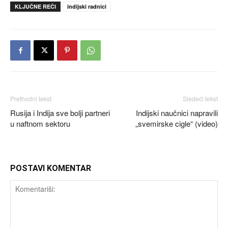
KLJUČNE REČI
indijski radnici
Prethodni tekst
Sledeći tekst
Rusija i Indija sve bolji partneri
Indijski naučnici napravili
u naftnom sektoru
„svemirske cigle“ (video)
POSTAVI KOMENTAR