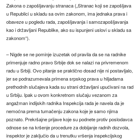
Zakona o zapošljavanju stranaca („Stranac koji se zapošljava
u Republici u skladu sa ovim zakonom, ima jednaka prava i
obaveze u pogledu rada, zapošljavanja i samozapošljavanja
kao i državljani Republike, ako su ispunjeni uslovi u skladu sa
zakonom“).
– Nigde se ne pominje izuzetak od pravila da se na radnike
primenjuje radno pravo Srbije dok se nalazi na privremenom
radu u Srbiji. Ovo pitanje se praktično dosad nije ni postavljalo,
jer se podrazumevala primena srpskog prava u hiljadama
prethodnih slučajeva kada su strani državljani upućivani na rad
u Srbiju. Ipak u ovom konkretnom slučaju vezanom za
angažman indijskih radnika Inspekcija rada je navela da je
nemoćna prema tumačenju zakona koje je samo njima
poznato. Prekršajne prijave koje su podnete protiv poslodavca
odnose se na kršenje procedure za dobijanje radnih dozvola,
inspektor je zaključio da u trenutku vršenja inspekcijskog