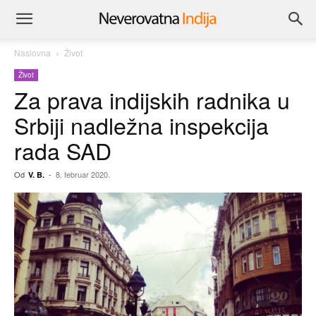
Naslovna
Život
Život
Za prava indijskih radnika u
Srbiji nadležna inspekcija
rada SAD
Od
-
8. februar 2020.
V. B.