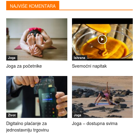
NAJVIŠE KOMENTARA
Joga
Ishrana
Joga za početnike
Svemoćni napitak
Život
Joga
Digitalno plaćanje za
Joga – dostupna svima
jednostavniju trgovinu