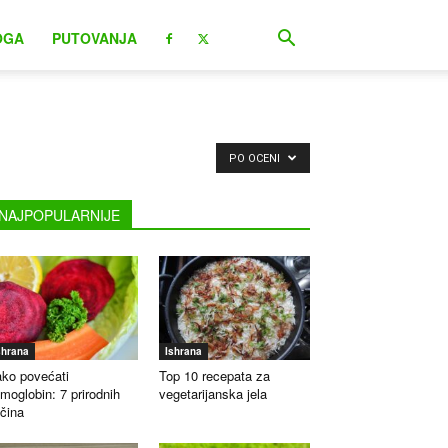
OGA
PUTOVANJA
PO OCENI
NAJPOPULARNIJE
shrana
Ishrana
ko povećati
Top 10 recepata za
moglobin: 7 prirodnih
vegetarijanska jela
čina