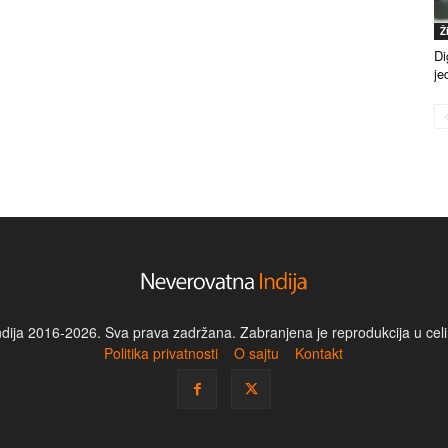
Ž
Di
je
dija 2016-2026. Sva prava zadržana. Zabranjena je reprodukcija u celin
Politika privatnosti
O sajtu
Kontakt