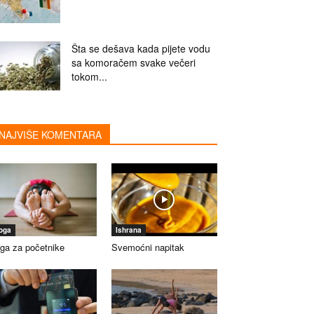
Šta se dešava kada pijete vodu
sa komoračem svake večeri
tokom...
NAJVIŠE KOMENTARA
oga
Ishrana
ga za početnike
Svemoćni napitak