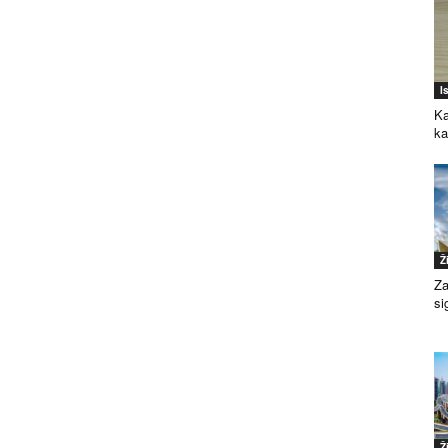
I
Ka
k
Ž
Za
si
Ž