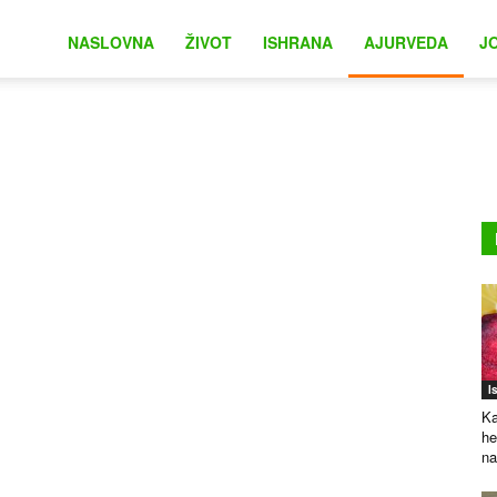
na
NASLOVNA
ŽIVOT
ISHRANA
AJURVEDA
J
I
Ka
he
na