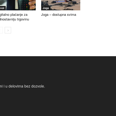
ivot
Joga
gitalno plaćanje za
Joga – dostupna svima
dnostavniju trgovinu
i i u delovima bez dozvole.