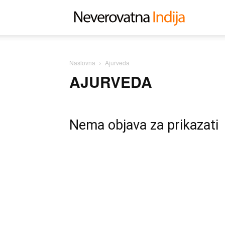
Neverovat
Indija
Naslovna
Ajurveda
AJURVEDA
Nema objava za prikazati