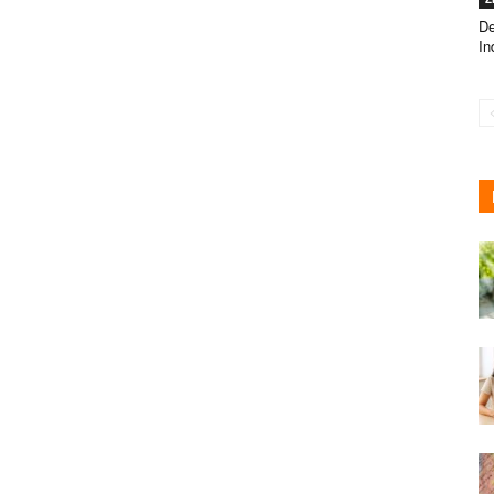
De
Ind