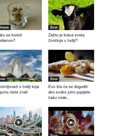
shrana
Život
ko se koristi
Zašto je krava sveta
ardamon?
životinja u Indiji?
ivot
Život
nimljivosti o Indiji koje
Evo šta će se dogoditi
gurno niste znali
ako svako jutro popijete
čašu vode...
ivot
Život