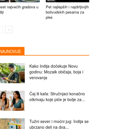
set najvećih gradova u
Pet najlepših i najdirljivijih
iji
bolivudskih pesama za
ples
NAJNOVIJE
Kako Indija dočekuje Novu
godinu: Mozaik običaja, boja i
verovanja
Čaj ili kafa: Stručnjaci konačno
otkrivaju koje piće je bolje za...
Tužni sever i moćni jug: Indija se
ubrzano deli na dva...