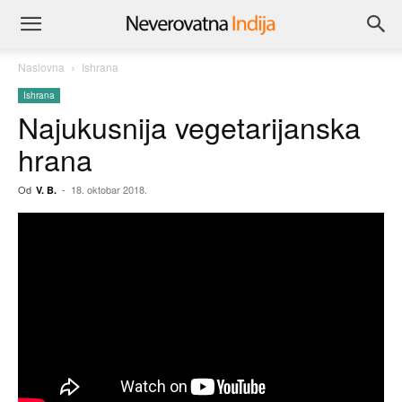
Naslovna
Ishrana
Ishrana
Najukusnija vegetarijanska
hrana
Od
-
18. oktobar 2018.
V. B.