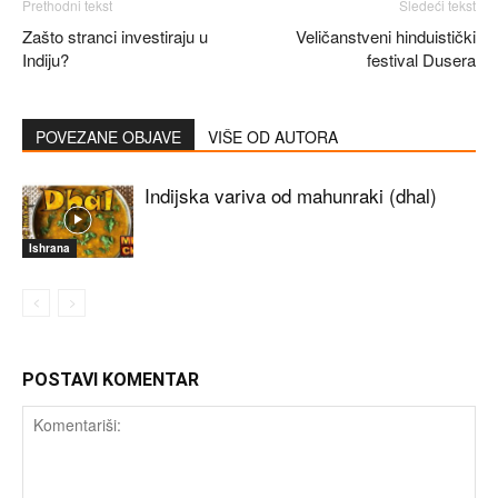
Prethodni tekst
Sledeći tekst
Zašto stranci investiraju u
Veličanstveni hinduistički
Indiju?
festival Dusera
POVEZANE OBJAVE
VIŠE OD AUTORA
Indijska variva od mahunraki (dhal)
Ishrana
POSTAVI KOMENTAR