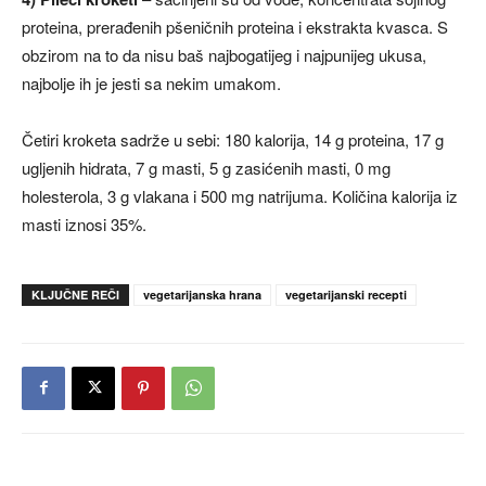
proteina, prerađenih pšeničnih proteina i ekstrakta kvasca. S
obzirom na to da nisu baš najbogatijeg i najpunijeg ukusa,
najbolje ih je jesti sa nekim umakom.
Četiri kroketa sadrže u sebi: 180 kalorija, 14 g proteina, 17 g
ugljenih hidrata, 7 g masti, 5 g zasićenih masti, 0 mg
holesterola, 3 g vlakana i 500 mg natrijuma. Količina kalorija iz
masti iznosi 35%.
KLJUČNE REČI
vegetarijanska hrana
vegetarijanski recepti