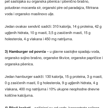
pet sastojaka su organska pšenica i pšenično brašno,
poluobran mocarela sir, organski pire od paradajza, filtrirana
voda i organsko maslinovo ulje.
Jedan ovakav sendvič sadrži: 310 kalorija, 14 g proteina, 42 g
ugljenih hidrata, 10 g masti, 3,5 g zasićenih masti, 15 g
holesterola, 4 g vlakana i 450 mg natrijuma.
3) Hamburger od povrća
– u glavne sastojke spadaju voda,
organsko sojino brašno, organske tikvice, organske papričice i
organska pšenica.
Jedan hamburger sadrži: 130 kalorija, 15 g proteina, 3 g masti,
0 g zasićenih masti, 0 g holesterola, 9 g ugljenih hidrata, 4 g
vlakana, 400 mg natrijuma i 10% ukupne neophodne dnevne
količine kalcijuma.
4) Pileći kroketi
– sačinjeni su od vode, koncentrata sojinog