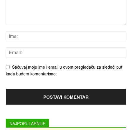
Sačuvaj moje ime i email u ovom pregledaču za sledeći put
kada budem komentarisao.
NAJPOPULARNIJE