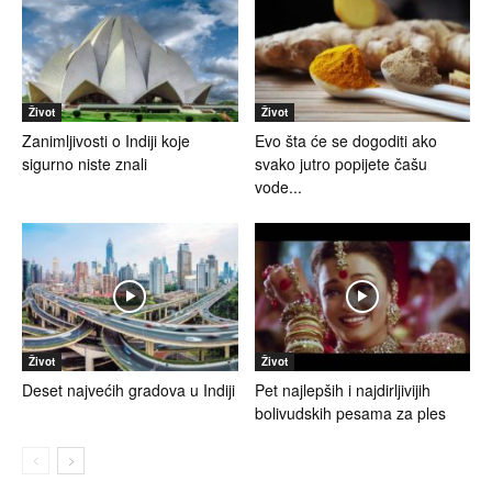
Život
Život
Zanimljivosti o Indiji koje
Evo šta će se dogoditi ako
sigurno niste znali
svako jutro popijete čašu
vode...
Život
Život
Deset najvećih gradova u Indiji
Pet najlepših i najdirljivijih
bolivudskih pesama za ples