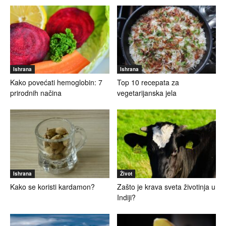
Ishrana
Ishrana
Kako povećati hemoglobin: 7
Top 10 recepata za
prirodnih načina
vegetarijanska jela
Ishrana
Život
Kako se koristi kardamon?
Zašto je krava sveta životinja u
Indiji?