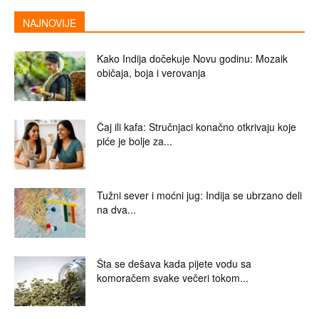
NAJNOVIJE
Kako Indija dočekuje Novu godinu: Mozaik
običaja, boja i verovanja
Čaj ili kafa: Stručnjaci konačno otkrivaju koje
piće je bolje za...
Tužni sever i moćni jug: Indija se ubrzano deli
na dva...
Šta se dešava kada pijete vodu sa
komoračem svake večeri tokom...