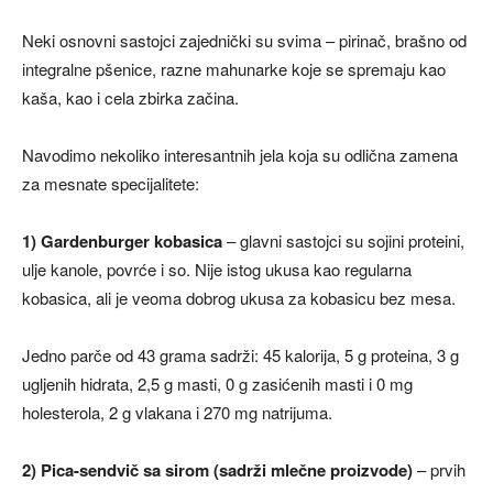
Neki osnovni sastojci zajednički su svima – pirinač, brašno od
integralne pšenice, razne mahunarke koje se spremaju kao
kaša, kao i cela zbirka začina.
Navodimo nekoliko interesantnih jela koja su odlična zamena
za mesnate specijalitete:
1) Gardenburger kobasica
– glavni sastojci su sojini proteini,
ulje kanole, povrće i so. Nije istog ukusa kao regularna
kobasica, ali je veoma dobrog ukusa za kobasicu bez mesa.
Jedno parče od 43 grama sadrži: 45 kalorija, 5 g proteina, 3 g
ugljenih hidrata, 2,5 g masti, 0 g zasićenih masti i 0 mg
holesterola, 2 g vlakana i 270 mg natrijuma.
2) Pica-sendvič sa sirom (sadrži mlečne proizvode)
– prvih