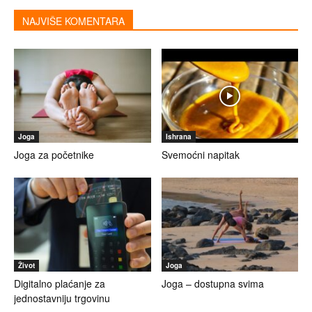
NAJVIŠE KOMENTARA
Joga
Ishrana
Joga za početnike
Svemoćni napitak
Život
Joga
Digitalno plaćanje za
Joga – dostupna svima
jednostavniju trgovinu