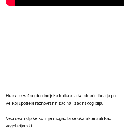
Hrana je važan deo indijske kulture, a karakteristična je po
velikoj upotrebi raznovrsnih začina i začinskog bilja.
Veći deo indijske kuhinje mogao bi se okarakterisati kao
vegetarijanski.