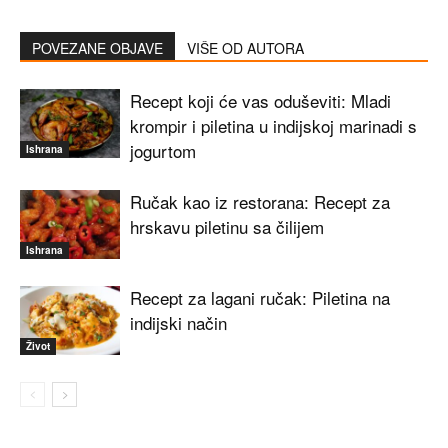
POVEZANE OBJAVE
VIŠE OD AUTORA
Recept koji će vas oduševiti: Mladi
krompir i piletina u indijskoj marinadi s
jogurtom
Ishrana
Ručak kao iz restorana: Recept za
hrskavu piletinu sa čilijem
Ishrana
Recept za lagani ručak: Piletina na
indijski način
Život