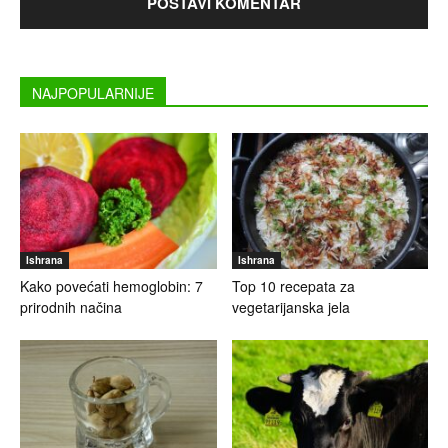
NAJPOPULARNIJE
Ishrana
Ishrana
Kako povećati hemoglobin: 7
Top 10 recepata za
prirodnih načina
vegetarijanska jela