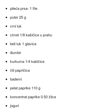
pileća prsa- 1 file
puter 25 g
crni luk
cimet 1/8 kašičice u prahu
beli luk 1 glavica
đumbir
kurkuma 1/4 kašičice
čili papričica
bademi
pelat paprike 110 g
koncentrat paprike 0.50 žlica
jogurt