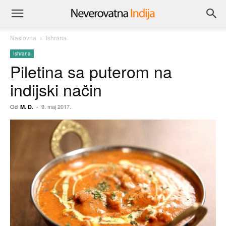
Naslovna
Ishrana
Ishrana
Piletina sa puterom na
indijski način
Od
-
9. maj 2017.
M. D.