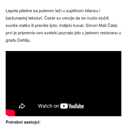
Lepota piletine sa puterom leži u suptilnom bilansu i
baršunastoj teksturi. Česte su verzije da se može služiti
suviše slatko ili previše ljuto. Indijski kuvar, Simon Mali Čalal,
prvi je pripremio ovo svetski poznato jelo u jednom restoranu u
gradu Dehliju.
Potrebni sastojci: