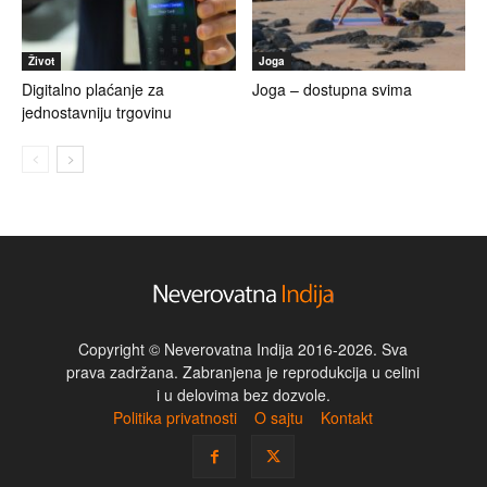
Život
Joga
Digitalno plaćanje za
Joga – dostupna svima
jednostavniju trgovinu
Copyright © Neverovatna Indija 2016-2026. Sva
prava zadržana. Zabranjena je reprodukcija u celini
i u delovima bez dozvole.
Politika privatnosti
O sajtu
Kontakt