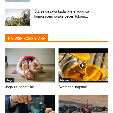
Šta se dešava kada pijete vodu sa
komoračem svake večeri tokom...
NAJVIŠE KOMENTARA
Joga
Ishrana
Joga za početnike
Svemoćni napitak