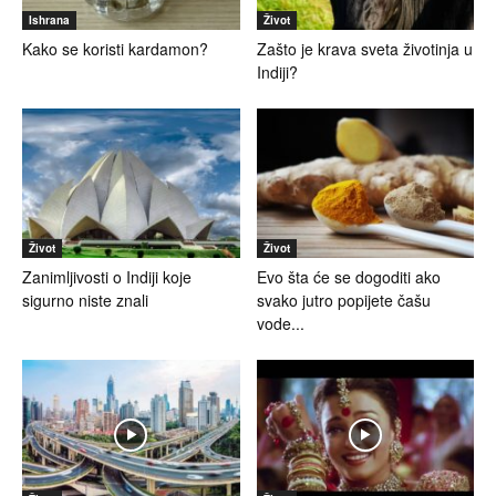
Ishrana
Život
Kako se koristi kardamon?
Zašto je krava sveta životinja u
Indiji?
Život
Život
Zanimljivosti o Indiji koje
Evo šta će se dogoditi ako
sigurno niste znali
svako jutro popijete čašu
vode...