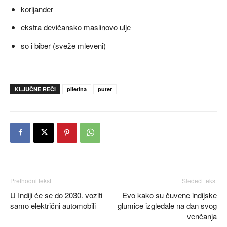
korijander
ekstra devičansko maslinovo ulje
so i biber (sveže mleveni)
KLJUČNE REČI
piletina
puter
Prethodni tekst
Sledeći tekst
U Indiji će se do 2030. voziti
Evo kako su čuvene indijske
samo električni automobili
glumice izgledale na dan svog
venčanja