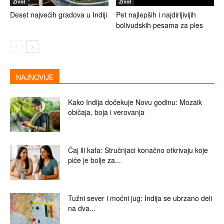
Život
Život
Deset najvećih gradova u Indiji
Pet najlepših i najdirljivijih
bolivudskih pesama za ples
NAJNOVIJE
Kako Indija dočekuje Novu godinu: Mozaik
običaja, boja i verovanja
Čaj ili kafa: Stručnjaci konačno otkrivaju koje
piće je bolje za...
Tužni sever i moćni jug: Indija se ubrzano deli
na dva...