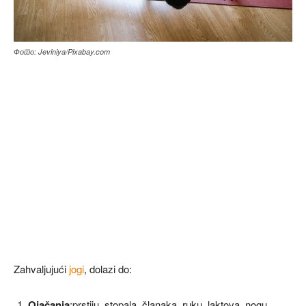
Фото: Jeviniya/Pixabay.com
Zahvaljujući
jogi
, dolazi do:
Ojačanja
:prstiju, stopala, članaka, ruku, laktova, nogu,