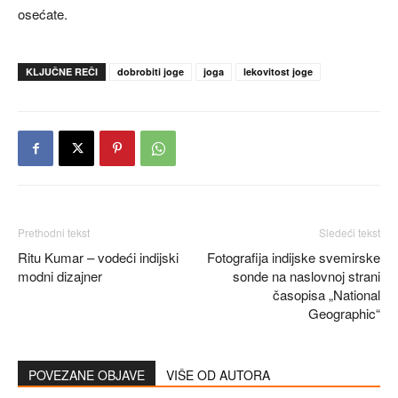
osećate.
KLJUČNE REČI
dobrobiti joge
joga
lekovitost joge
Prethodni tekst
Sledeći tekst
Ritu Kumar – vodeći indijski
Fotografija indijske svemirske
modni dizajner
sonde na naslovnoj strani
časopisa „National
Geographic“
POVEZANE OBJAVE
VIŠE OD AUTORA