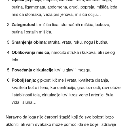
butina, ligamenata, abdomena, grudi, poprsja, mišića leđa,
mišića stomaka, veza pršljenova, mišića očiju…
Zategnutosti
: mišića lica, stomačnih mišića, bokova,
butina i ostalih mišića.
Smanjenja obima
: struka, vrata, ruku, nogu i butina.
Oblikovanja mišića
, naročito struka i kukova, ali i celog
tela.
Povećanja cirkulacije
krvi u glavi i mozgu.
Poboljšanja
: gipkosti kičme i vrata, kvaliteta disanja,
kvaliteta kože i tena, koncentracije, gracioznosti, ravnoteže
i stabilnosti tela, cirkulacije krvi kroz vene i arterije, čula
vida i sluha…
Naravno da joga nije čarobni štapić koji će sve bolesti brzo
ukloniti, ali vam svakako može pomoći da se bolje i zdravije