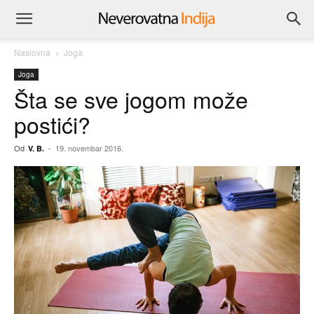
Naslovna
Joga
Joga
Šta se sve jogom može
postići?
Od
-
19. novembar 2016.
V. B.