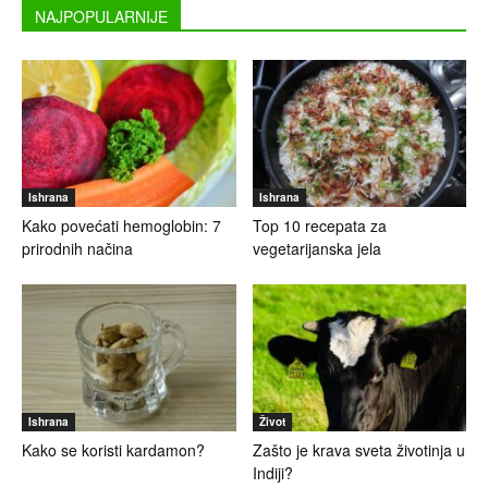
NAJPOPULARNIJE
Ishrana
Ishrana
Kako povećati hemoglobin: 7
Top 10 recepata za
prirodnih načina
vegetarijanska jela
Ishrana
Život
Kako se koristi kardamon?
Zašto je krava sveta životinja u
Indiji?