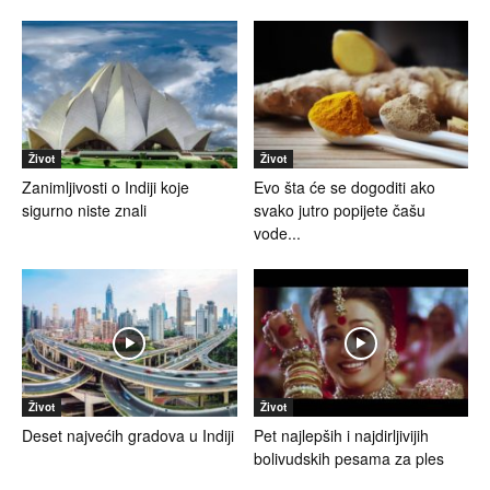
Život
Život
Zanimljivosti o Indiji koje
Evo šta će se dogoditi ako
sigurno niste znali
svako jutro popijete čašu
vode...
Život
Život
Deset najvećih gradova u Indiji
Pet najlepših i najdirljivijih
bolivudskih pesama za ples