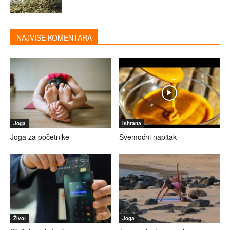
NAJVIŠE KOMENTARA
Joga
Ishrana
Joga za početnike
Svemoćni napitak
Život
Joga