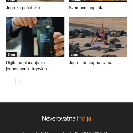
Joga za početnike
Svemoćni napitak
Život
Joga
Digitalno plaćanje za
Joga – dostupna svima
jednostavniju trgovinu