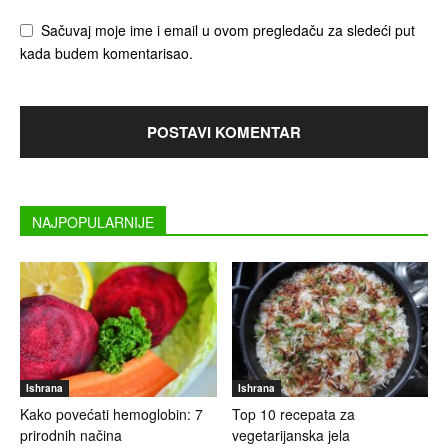
Sačuvaj moje ime i email u ovom pregledaču za sledeći put
kada budem komentarisao.
NAJPOPULARNIJE
Ishrana
Ishrana
Kako povećati hemoglobin: 7
Top 10 recepata za
prirodnih načina
vegetarijanska jela