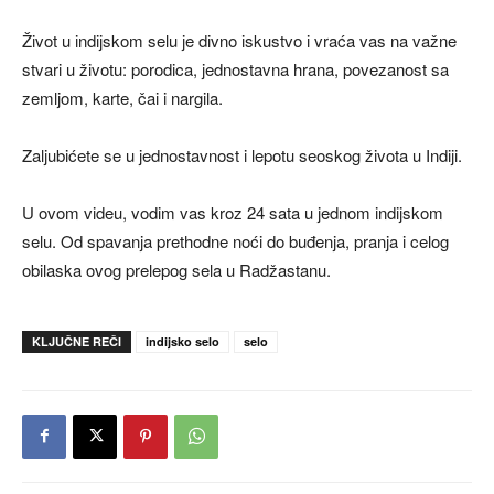
Život u indijskom selu je divno iskustvo i vraća vas na važne
stvari u životu: porodica, jednostavna hrana, povezanost sa
zemljom, karte, čai i nargila.
Zaljubićete se u jednostavnost i lepotu seoskog života u Indiji.
U ovom videu, vodim vas kroz 24 sata u jednom indijskom
selu. Od spavanja prethodne noći do buđenja, pranja i celog
obilaska ovog prelepog sela u Radžastanu.
KLJUČNE REČI
indijsko selo
selo