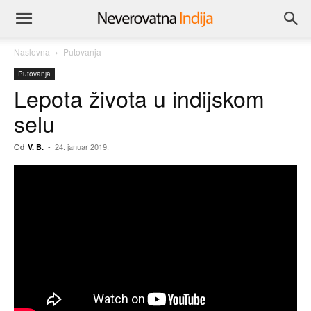
Naslovna
Putovanja
Putovanja
Lepota života u indijskom
selu
Od
-
24. januar 2019.
V. B.