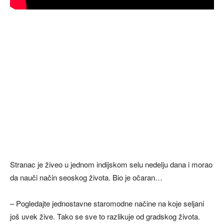
Stranac je živeo u jednom indijskom selu nedelju dana i morao
da nauči način seoskog života. Bio je očaran…
– Pogledajte jednostavne staromodne načine na koje seljani
još uvek žive. Tako se sve to razlikuje od gradskog života.