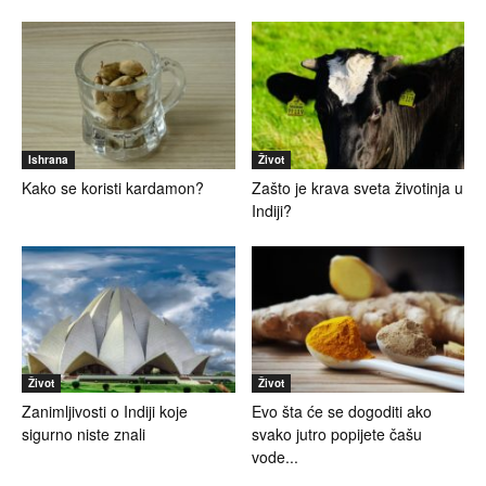
Ishrana
Život
Kako se koristi kardamon?
Zašto je krava sveta životinja u
Indiji?
Život
Život
Zanimljivosti o Indiji koje
Evo šta će se dogoditi ako
sigurno niste znali
svako jutro popijete čašu
vode...