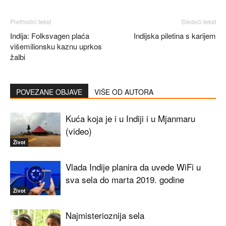
Prethodni tekst
Sledeći tekst
Indija: Folksvagen plaća
Indijska piletina s karijem
višemilionsku kaznu uprkos
žalbi
POVEZANE OBJAVE
VIŠE OD AUTORA
Kuća koja je i u Indiji i u Mjanmaru
(video)
Život
Vlada Indije planira da uvede WiFi u
sva sela do marta 2019. godine
Život
Najmisterioznija sela