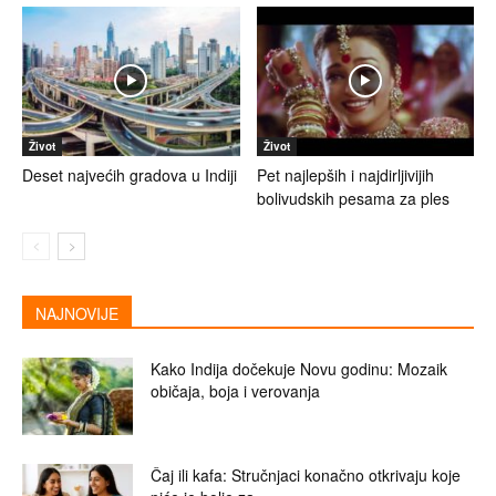
Život
Život
Deset najvećih gradova u Indiji
Pet najlepših i najdirljivijih
bolivudskih pesama za ples
NAJNOVIJE
Kako Indija dočekuje Novu godinu: Mozaik
običaja, boja i verovanja
Čaj ili kafa: Stručnjaci konačno otkrivaju koje