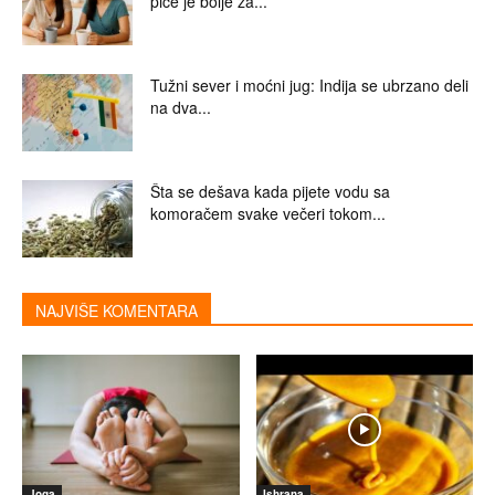
piće je bolje za...
Tužni sever i moćni jug: Indija se ubrzano deli
na dva...
Šta se dešava kada pijete vodu sa
komoračem svake večeri tokom...
NAJVIŠE KOMENTARA
Joga
Ishrana