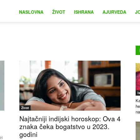
na
NASLOVNA
ŽIVOT
ISHRANA
AJURVEDA
J
I
Ka
he
Život
na
Najtačniji indijski horoskop: Ova 4
znaka čeka bogatstvo u 2023.
godini
ri