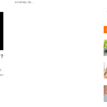
smatraju da...
u?
5.
vam