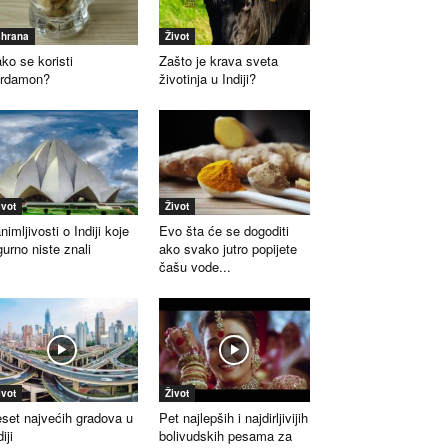
shrana
Život
ko se koristi
Zašto je krava sveta
ardamon?
životinja u Indiji?
ivot
Život
nimljivosti o Indiji koje
Evo šta će se dogoditi
gurno niste znali
ako svako jutro popijete
čašu vode...
ivot
Život
set najvećih gradova u
Pet najlepših i najdirljivijih
iji
bolivudskih pesama za