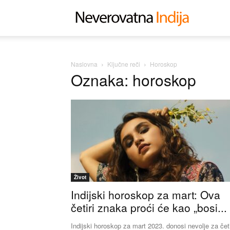
Neverovat
Indija
Naslovna
Ključne reči
Horoskop
Oznaka: horoskop
Život
Indijski horoskop za mart: Ova
četiri znaka proći će kao „bosi...
Indijski horoskop za mart 2023. donosi nevolje za četi