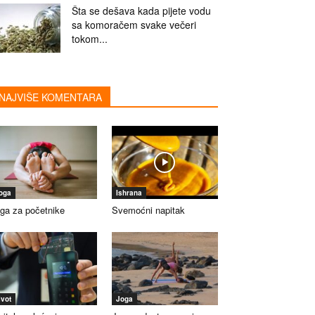
Šta se dešava kada pijete vodu
sa komoračem svake večeri
tokom...
NAJVIŠE KOMENTARA
oga
Ishrana
ga za početnike
Svemoćni napitak
ivot
Joga