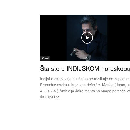
Život
Šta ste u INDIJSKOM horoskop
Indijska astrologija značajno se razlikuje od zapadne.
Pronađite osobinu koja vas definiše. Mesha (Jarac, 1
4. – 15. 5.) Ambicija Jaka mentalna snaga pomaže 
da uspešno...