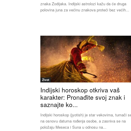
znaka Zodijaka. Indijski astrolozi kažu da će druga
polovina juna za većinu znakova proteći bez većih...
Život
Indijski horoskop otkriva vaš
karakter: Pronađite svoj znak i
saznajte ko...
Indijski horoskop (jyotish) je star vekovima, tumači s
na osnovu datuma rođenja osobe, a zasniva se na
položaju Meseca i Suna u odnosu na...