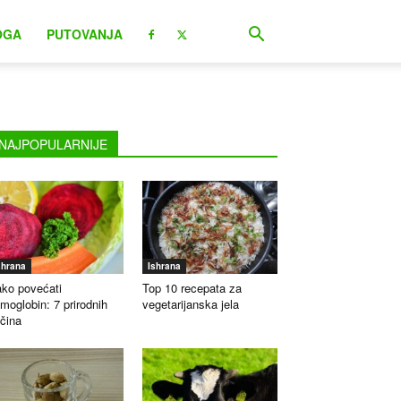
OGA
PUTOVANJA
NAJPOPULARNIJE
shrana
Ishrana
ko povećati
Top 10 recepata za
moglobin: 7 prirodnih
vegetarijanska jela
čina