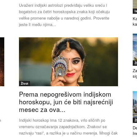
Uvaženi indijski astrolozi predviđaju veliku sreću i
bogatstvo za četiri horoskopska znaka koji očekuju
I
velike promene nabolje u narednoj godini. Proverite
Ka
k
jeste li među njima...
Ž
Za
si
Život
Prema nepogrešivom indijskom
horoskopu, jun će biti najsrećniji
mesec za ova...
e
Indijski horoskop ima 12 znakova, vrlo sličnih po
Ž
vremenu označavanja zapadnjačkom. Znakovi se
De
nazivaju “rasi”, a razlika je u načinu merenja. Mnogi čak
Ind