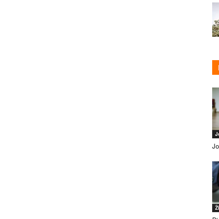
J
Jo
Ž