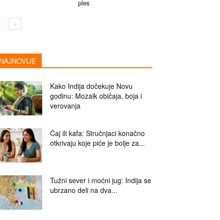
ples
NAJNOVIJE
Kako Indija dočekuje Novu
godinu: Mozaik običaja, boja i
verovanja
Čaj ili kafa: Stručnjaci konačno
otkrivaju koje piće je bolje za...
Tužni sever i moćni jug: Indija se
ubrzano deli na dva...