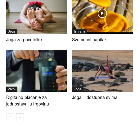
Joga
Ishrana
Joga za početnike
Svemoćni napitak
Život
Joga
Digitalno plaćanje za
Joga – dostupna svima
jednostavniju trgovinu