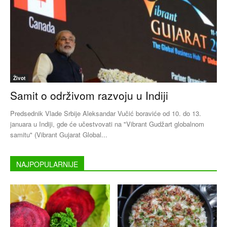
Život
Samit o održivom razvoju u Indiji
Predsednik Vlade Srbije Aleksandar Vučić boraviće od 10. do 13.
januara u Indiji, gde će učestvovati na "Vibrant Gudžart globalnom
samitu" (Vibrant Gujarat Global...
NAJPOPULARNIJE