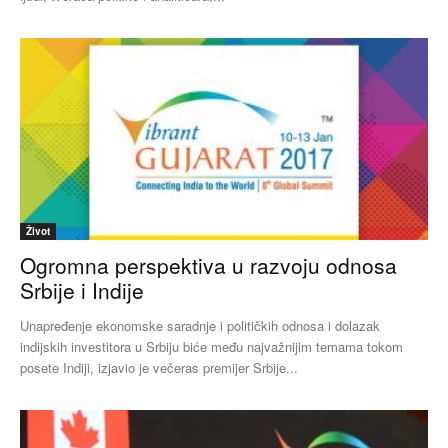
Život
Ogromna perspektiva u razvoju odnosa
Srbije i Indije
Unapređenje ekonomske saradnje i političkih odnosa i dolazak
indijskih investitora u Srbiju biće među najvažnijim temama tokom
posete Indiji, izjavio je večeras premijer Srbije...