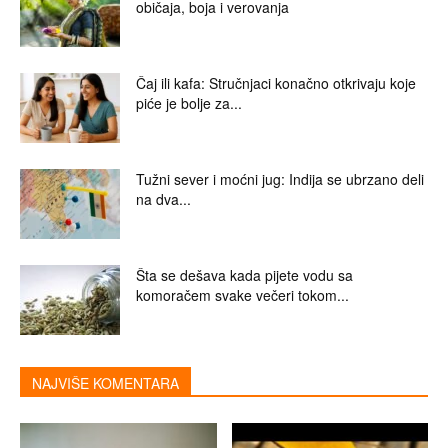
običaja, boja i verovanja
Čaj ili kafa: Stručnjaci konačno otkrivaju koje
piće je bolje za...
Tužni sever i moćni jug: Indija se ubrzano deli
na dva...
Šta se dešava kada pijete vodu sa
komoračem svake večeri tokom...
NAJVIŠE KOMENTARA