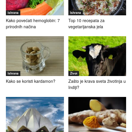
Ishrana
Ishrana
Kako povećati hemoglobin: 7
Top 10 recepata za
prirodnih načina
vegetarijanska jela
Ishrana
Život
Kako se koristi kardamon?
Zašto je krava sveta životinja u
Indiji?