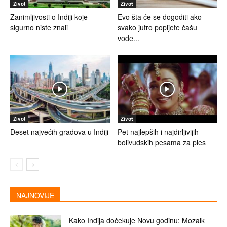
Život
Život
Zanimljivosti o Indiji koje
Evo šta će se dogoditi ako
sigurno niste znali
svako jutro popijete čašu
vode...
Život
Život
Deset najvećih gradova u Indiji
Pet najlepših i najdirljivijih
bolivudskih pesama za ples
NAJNOVIJE
Kako Indija dočekuje Novu godinu: Mozaik