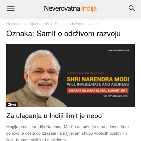
Naslovna
Ključne reči
Samit o održivom razvoju
Oznaka: Samit o održivom razvoju
Život
Za ulaganja u Indiji limit je nebo
Magija premijera Idije Narendra Modija da privuče strane investitore
ponovo je došla do izražaja na najvećem skupu vodećih poslovnih
ljudi, tvoraca politike i analitičara,...