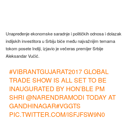
Unapređenje ekonomske saradnje i političkih odnosa i dolazak
indijskih investitora u Srbiju biće među najvažnijim temama
tokom posete Indiji, izjavio je večeras premijer Srbije
Aleksandar Vučić.
#VIBRANTGUJARAT2017
GLOBAL
TRADE SHOW IS ALL SET TO BE
INAUGURATED BY HON’BLE PM
SHRI
@NARENDRAMODI
TODAY AT
GANDHINAGAR
#VGGTS
PIC.TWITTER.COM/ISFJFSW9N0