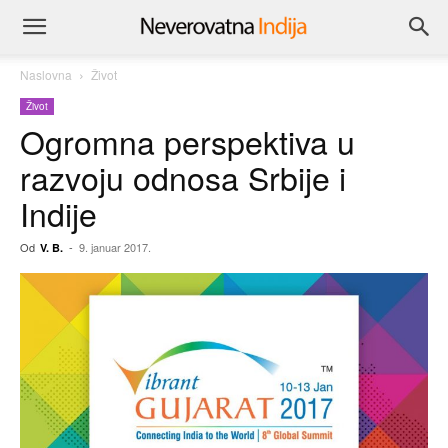
Naslovna
Život
Život
Ogromna perspektiva u
razvoju odnosa Srbije i
Indije
Od
-
9. januar 2017.
V. B.