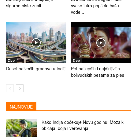
sigurno niste znali
svako jutro popijete čašu
vode...
Život
Život
Deset najvećih gradova u Indiji
Pet najlepših i najdirljivijih
bolivudskih pesama za ples
NAJNOVIJE
Kako Indija dočekuje Novu godinu: Mozaik
običaja, boja i verovanja