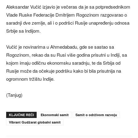
Aleksandar Vučić izjavio je večeras da je sa potpredsednikom
Vlade Ruske Federacije Dmitrijem Rogozinom razgovarao o
saradnji dve zemlje, ali i o podršci Rusije unapređenju odnosa
Srbije sa Indijom.
Vučić je novinarima u Ahmedabadu, gde se sastao sa
Rogozinom, rekao da su Rusi više godina prisutni u Indiji, sa
kojom imaju odličnu ekonomsku saradnju, te da Srbija od
Rusije može da očekuje podršku kako bi bila prisutnija na
ogromnom tržištu Indije.
(Tanjug)
KLJUČNE REČI
Ekonomski samit
Samit o održivom razvoju
Vibrant Gudžarat globalni samit