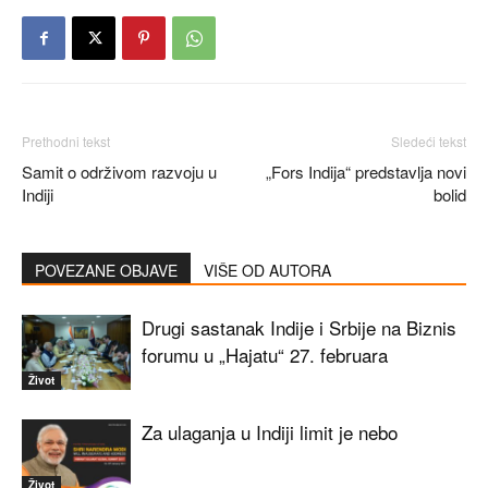
Prethodni tekst
Sledeći tekst
Samit o održivom razvoju u
„Fors Indija“ predstavlja novi
Indiji
bolid
POVEZANE OBJAVE
VIŠE OD AUTORA
Drugi sastanak Indije i Srbije na Biznis
forumu u „Hajatu“ 27. februara
Život
Za ulaganja u Indiji limit je nebo
Život