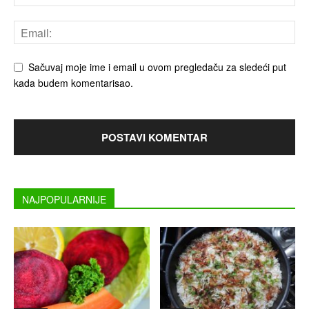
Sačuvaj moje ime i email u ovom pregledaču za sledeći put
kada budem komentarisao.
NAJPOPULARNIJE