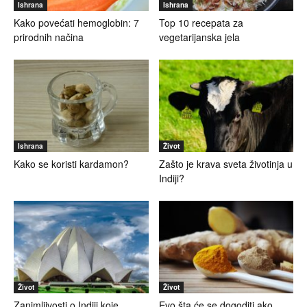
Ishrana
Ishrana
Kako povećati hemoglobin: 7
Top 10 recepata za
prirodnih načina
vegetarijanska jela
Ishrana
Život
Kako se koristi kardamon?
Zašto je krava sveta životinja u
Indiji?
Život
Život
Zanimljivosti o Indiji koje
Evo šta će se dogoditi ako