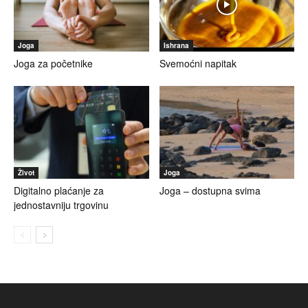
Joga
Ishrana
Joga za početnike
Svemoćni napitak
Život
Joga
Digitalno plaćanje za
Joga – dostupna svima
jednostavniju trgovinu