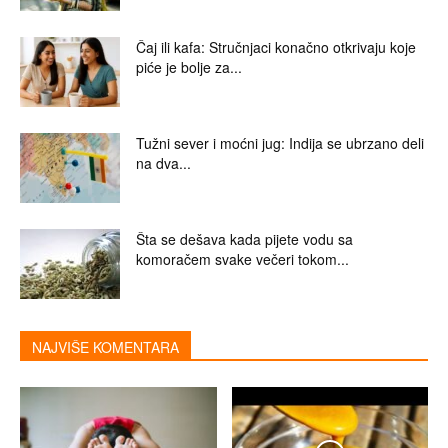
Čaj ili kafa: Stručnjaci konačno otkrivaju koje
piće je bolje za...
Tužni sever i moćni jug: Indija se ubrzano deli
na dva...
Šta se dešava kada pijete vodu sa
komoračem svake večeri tokom...
NAJVIŠE KOMENTARA