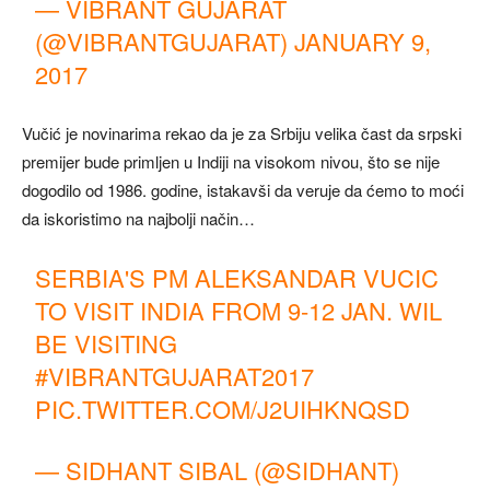
— VIBRANT GUJARAT
(@VIBRANTGUJARAT)
JANUARY 9,
2017
Vučić je novinarima rekao da je za Srbiju velika čast da srpski
premijer bude primljen u Indiji na visokom nivou, što se nije
dogodilo od 1986. godine, istakavši da veruje da ćemo to moći
da iskoristimo na najbolji način…
SERBIA'S PM ALEKSANDAR VUCIC
TO VISIT INDIA FROM 9-12 JAN. WIL
BE VISITING
#VIBRANTGUJARAT2017
PIC.TWITTER.COM/J2UIHKNQSD
— SIDHANT SIBAL (@SIDHANT)