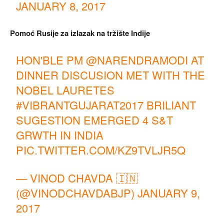
JANUARY 8, 2017
Pomoć Rusije za izlazak na tržište Indije
HON'BLE PM
@NARENDRAMODI
AT
DINNER DISCUSION MET WITH THE
NOBEL LAURETES
#VIBRANTGUJARAT2017
BRILIANT
SUGESTION EMERGED 4 S&T
GRWTH IN INDIA
PIC.TWITTER.COM/KZ9TVLJR5Q
— VINOD CHAVDA 🇮🇳
(@VINODCHAVDABJP)
JANUARY 9,
2017