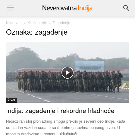
Naslovna
Ključne reči
Zagađenje
Oznaka: zagađenje
Život
Indija: zagađenje i rekordne hladnoće
Neproziran sloj prohladnog smoga prekrio je severni deo Indije, kada
se hladan vazduh sudario sa štetnim gasovima opasnog nivoa. U
mnogim gradovima u regionu, uključujući...