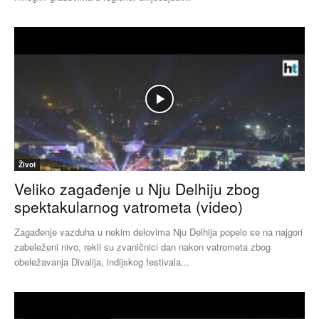
Život
Veliko zagađenje u Nju Delhiju zbog
spektakularnog vatrometa (video)
Zagađenje vazduha u nekim delovima Nju Delhija popelo se na najgori
zabeleženi nivo, rekli su zvaničnici dan nakon vatrometa zbog
obeležavanja Divalija, indijskog festivala...