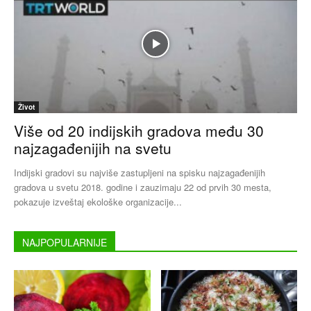
Život
Više od 20 indijskih gradova među 30
najzagađenijih na svetu
Indijski gradovi su najviše zastupljeni na spisku najzagađenijih
gradova u svetu 2018. godine i zauzimaju 22 od prvih 30 mesta,
pokazuje izveštaj ekološke organizacije...
NAJPOPULARNIJE