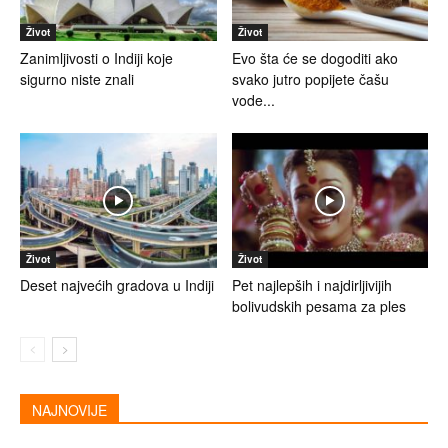
Život
Život
Zanimljivosti o Indiji koje
Evo šta će se dogoditi ako
sigurno niste znali
svako jutro popijete čašu
vode...
Život
Život
Deset najvećih gradova u Indiji
Pet najlepših i najdirljivijih
bolivudskih pesama za ples
NAJNOVIJE