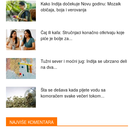
Kako Indija dočekuje Novu godinu: Mozaik
običaja, boja i verovanja
Čaj ili kafa: Stručnjaci konačno otkrivaju koje
piće je bolje za...
Tužni sever i moćni jug: Indija se ubrzano deli
na dva...
Šta se dešava kada pijete vodu sa
komoračem svake večeri tokom...
NAJVIŠE KOMENTARA