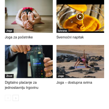
Joga
Ishrana
Joga za početnike
Svemoćni napitak
Život
Joga
Digitalno plaćanje za
Joga – dostupna svima
jednostavniju trgovinu