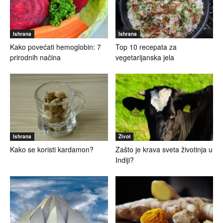
Ishrana
Ishrana
Kako povećati hemoglobin: 7
Top 10 recepata za
prirodnih načina
vegetarijanska jela
Ishrana
Život
Kako se koristi kardamon?
Zašto je krava sveta životinja u
Indiji?