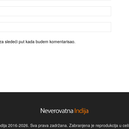
za sledeći put kada budem komentarisao.
dija 2016-2026. Sva prava zadržana. Zabranjena je reprodukcija u celin