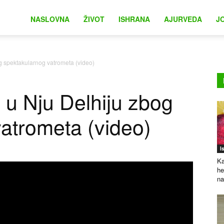
na
NASLOVNA
ŽIVOT
ISHRANA
AJURVEDA
J
g spektakularnog vatrometa (video)
 u Nju Delhiju zbog
atrometa (video)
I
Ka
he
na