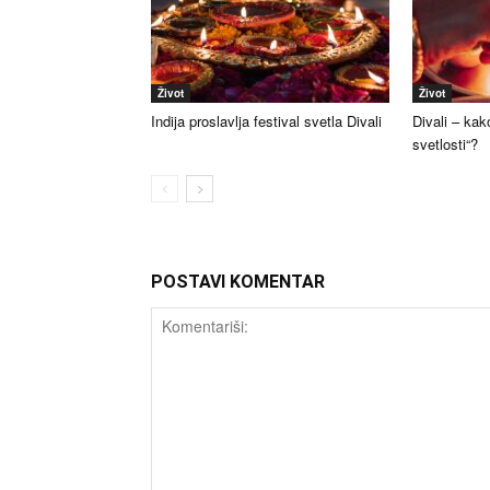
Život
Život
Indija proslavlja festival svetla Divali
Divali – kako
svetlosti“?
POSTAVI KOMENTAR