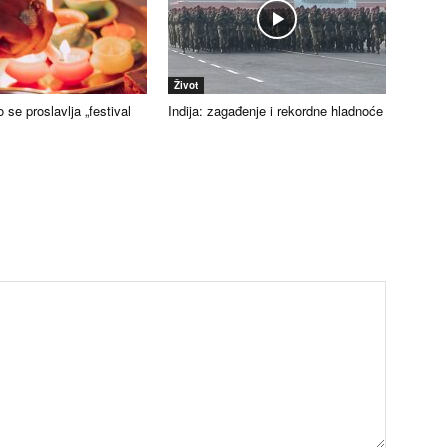
Život
 se proslavlja „festival
Indija: zagađenje i rekordne hladnoće