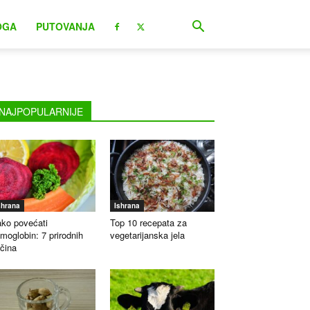
OGA
PUTOVANJA
NAJPOPULARNIJE
shrana
Ishrana
ko povećati
Top 10 recepata za
moglobin: 7 prirodnih
vegetarijanska jela
čina