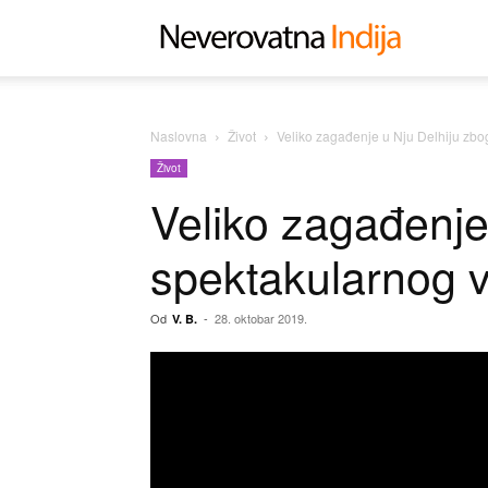
Neverovat
Indija
Naslovna
Život
Veliko zagađenje u Nju Delhiju zbo
Život
Veliko zagađenje
spektakularnog v
Od
-
28. oktobar 2019.
V. B.