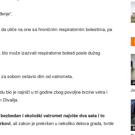
đenje“.
da utiče na one sa hroničnim respiratornim bolestima, pa
 što može izazvati respiratorne bolesti posle dužeg
je za sobom ostavio dim od vatrometa.
J
Jo
 bio je najniži u tri godine zbog povoljne brzine vetra i
Divalija.
bezbedan i ekološki vatromet najviše dva sata i to
rkovi
, ali zakon je prekršen u nekoliko delova grada, tvrde
Ž