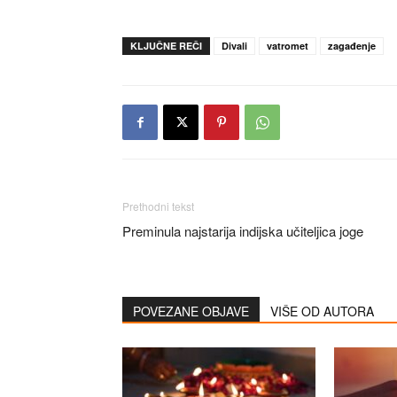
KLJUČNE REČI
Divali
vatromet
zagađenje
Prethodni tekst
Preminula najstarija indijska učiteljica joge
POVEZANE OBJAVE
VIŠE OD AUTORA