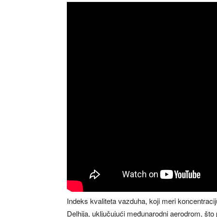
Indeks kvaliteta vazduha, koji meri koncentracij
Delhija, uključujući međunarodni aerodrom, što 