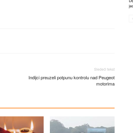
Di
je
Sledeći tekst
Indijci preuzeli potpunu kontrolu nad Peugeot
motorima