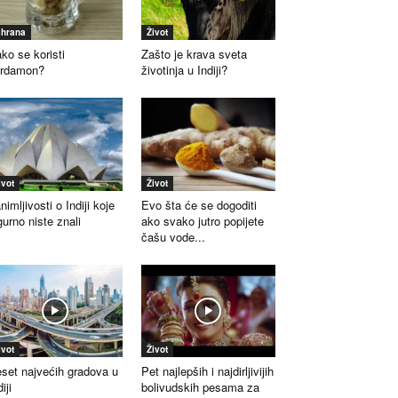
shrana
Život
ko se koristi
Zašto je krava sveta
ardamon?
životinja u Indiji?
ivot
Život
nimljivosti o Indiji koje
Evo šta će se dogoditi
gurno niste znali
ako svako jutro popijete
čašu vode...
ivot
Život
set najvećih gradova u
Pet najlepših i najdirljivijih
iji
bolivudskih pesama za