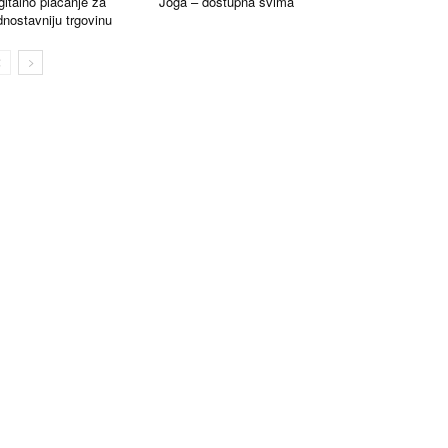
gitalno plaćanje za
Joga – dostupna svima
dnostavniju trgovinu