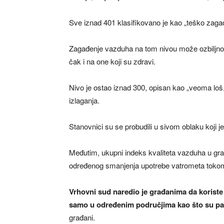
Sve iznad 401 klasifikovano je kao „teško zaga
Zagađenje vazduha na tom nivou može ozbiljno 
čak i na one koji su zdravi.
Nivo je ostao iznad 300, opisan kao „veoma loš,
izlaganja.
Stanovnici su se probudili u sivom oblaku koji 
Međutim, ukupni indeks kvaliteta vazduha u gradu
određenog smanjenja upotrebe vatrometa tokom 
Vrhovni sud naredio je građanima da koriste 
samo u određenim područjima kao što su pa
građani.