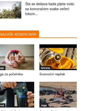
Šta se dešava kada pijete vodu
sa komoračem svake večeri
tokom...
NAJVIŠE KOMENTARA
oga
Ishrana
ga za početnike
Svemoćni napitak
ivot
Joga