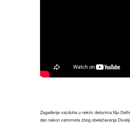
Zagađenje vazduha u nekim delovima Nju Delhija 
dan nakon vatrometa zbog obeležavanja Divalija,