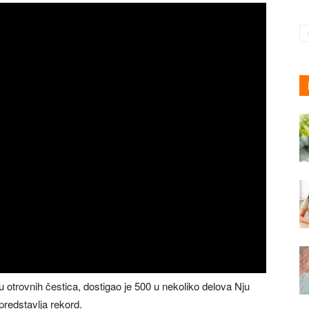
u otrovnih čestica, dostigao je 500 u nekoliko delova Nju
predstavlja rekord.