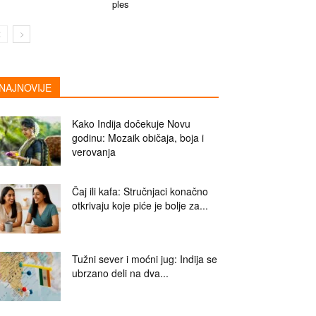
ples
NAJNOVIJE
Kako Indija dočekuje Novu
godinu: Mozaik običaja, boja i
verovanja
Čaj ili kafa: Stručnjaci konačno
otkrivaju koje piće je bolje za...
Tužni sever i moćni jug: Indija se
ubrzano deli na dva...