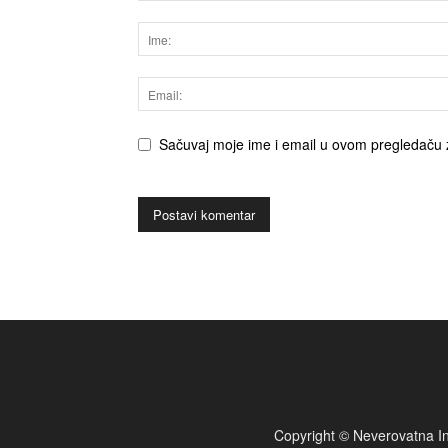
Sačuvaj moje ime i email u ovom pregledaču 
Copyright © Neverovatna In