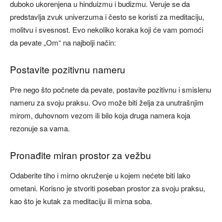
duboko ukorenjena u hinduizmu i budizmu. Veruje se da
predstavlja zvuk univerzuma i često se koristi za meditaciju,
molitvu i svesnost. Evo nekoliko koraka koji će vam pomoći
da pevate „Om“ na najbolji način:
Postavite pozitivnu nameru
Pre nego što počnete da pevate, postavite pozitivnu i smislenu
nameru za svoju praksu. Ovo može biti želja za unutrašnjim
mirom, duhovnom vezom ili bilo koja druga namera koja
rezonuje sa vama.
Pronađite miran prostor za vežbu
Odaberite tiho i mirno okruženje u kojem nećete biti lako
ometani. Korisno je stvoriti poseban prostor za svoju praksu,
kao što je kutak za meditaciju ili mirna soba.