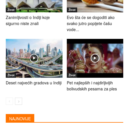
Život
Život
Zanimljivosti o Indiji koje
Evo šta će se dogoditi ako
sigurno niste znali
svako jutro popijete čašu
vode...
Život
Život
Deset najvećih gradova u Indiji
Pet najlepših i najdirljivijih
bolivudskih pesama za ples
NAJNOVIJE