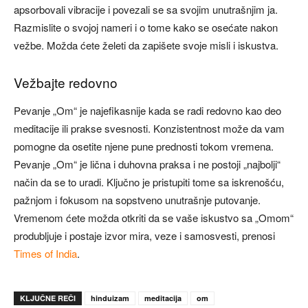
apsorbovali vibracije i povezali se sa svojim unutrašnjim ja.
Razmislite o svojoj nameri i o tome kako se osećate nakon
vežbe. Možda ćete želeti da zapišete svoje misli i iskustva.
Vežbajte redovno
Pevanje „Om“ je najefikasnije kada se radi redovno kao deo
meditacije ili prakse svesnosti. Konzistentnost može da vam
pomogne da osetite njene pune prednosti tokom vremena.
Pevanje „Om“ je lična i duhovna praksa i ne postoji „najbolji“
način da se to uradi. Ključno je pristupiti tome sa iskrenošću,
pažnjom i fokusom na sopstveno unutrašnje putovanje.
Vremenom ćete možda otkriti da se vaše iskustvo sa „Omom“
produbljuje i postaje izvor mira, veze i samosvesti, prenosi
Times of India
.
KLJUČNE REČI
hinduizam
meditacija
om