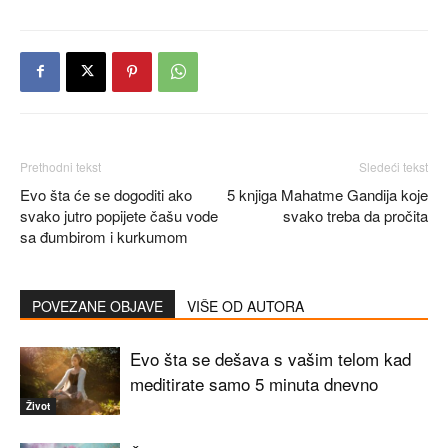
Prethodni tekst
Sledeći tekst
Evo šta će se dogoditi ako
5 knjiga Mahatme Gandija koje
svako jutro popijete čašu vode
svako treba da pročita
sa đumbirom i kurkumom
POVEZANE OBJAVE
VIŠE OD AUTORA
Evo šta se dešava s vašim telom kad
meditirate samo 5 minuta dnevno
Život