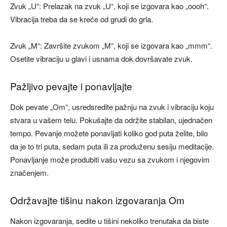
Zvuk „U“: Prelazak na zvuk „U“, koji se izgovara kao „oooh“.
Vibracija treba da se kreće od grudi do grla.
Zvuk „M“: Završite zvukom „M“, koji se izgovara kao „mmm“.
Osetite vibraciju u glavi i usnama dok dovršavate zvuk.
Pažljivo pevajte i ponavljajte
Dok pevate „Om“, usredsredite pažnju na zvuk i vibraciju koju
stvara u vašem telu. Pokušajte da održite stabilan, ujednačen
tempo. Pevanje možete ponavljati koliko god puta želite, bilo
da je to tri puta, sedam puta ili za produženu sesiju meditacije.
Ponavljanje može produbiti vašu vezu sa zvukom i njegovim
značenjem.
Održavajte tišinu nakon izgovaranja Om
Nakon izgovaranja, sedite u tišini nekoliko trenutaka da biste