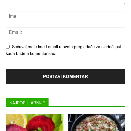
Sačuvaj moje ime i email u ovom pregledaču za sledeći put
kada budem komentarisao.
NAJPOPULARNIJE