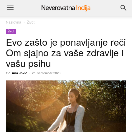
Naslovna
Život
Život
Evo zašto je ponavljanje reči
Om sjajno za vaše zdravlje i
vašu psihu
Od
-
25. septembar 2023.
Ana Jović