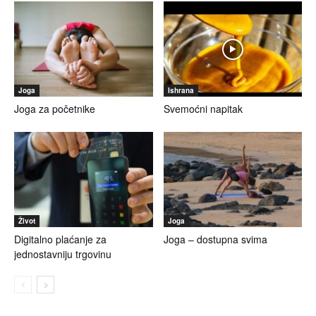
Joga
Ishrana
Joga za početnike
Svemoćni napitak
Život
Joga
Digitalno plaćanje za
Joga – dostupna svima
jednostavniju trgovinu