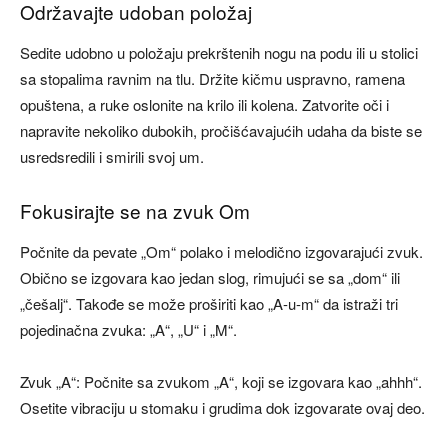
Održavajte udoban položaj
Sedite udobno u položaju prekrštenih nogu na podu ili u stolici
sa stopalima ravnim na tlu. Držite kičmu uspravno, ramena
opuštena, a ruke oslonite na krilo ili kolena. Zatvorite oči i
napravite nekoliko dubokih, pročišćavajućih udaha da biste se
usredsredili i smirili svoj um.
Fokusirajte se na zvuk Om
Počnite da pevate „Om“ polako i melodično izgovarajući zvuk.
Obično se izgovara kao jedan slog, rimujući se sa „dom“ ili
„češalj“. Takođe se može proširiti kao „A-u-m“ da istraži tri
pojedinačna zvuka: „A“, „U“ i „M“.
Zvuk „A“: Počnite sa zvukom „A“, koji se izgovara kao „ahhh“.
Osetite vibraciju u stomaku i grudima dok izgovarate ovaj deo.