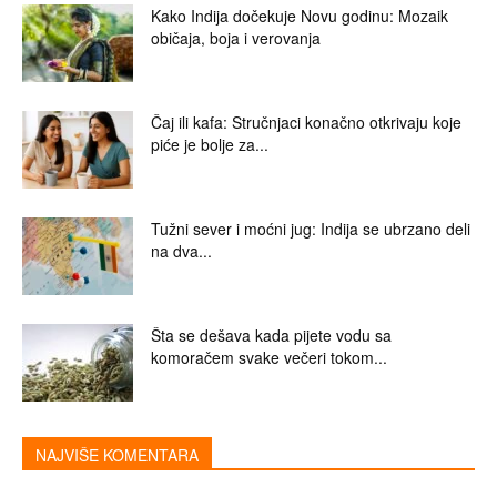
Kako Indija dočekuje Novu godinu: Mozaik
običaja, boja i verovanja
Čaj ili kafa: Stručnjaci konačno otkrivaju koje
piće je bolje za...
Tužni sever i moćni jug: Indija se ubrzano deli
na dva...
Šta se dešava kada pijete vodu sa
komoračem svake večeri tokom...
NAJVIŠE KOMENTARA