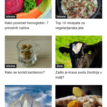
Ishrana
Ishrana
Kako povećati hemoglobin: 7
Top 10 recepata za
prirodnih načina
vegetarijanska jela
Ishrana
Život
Kako se koristi kardamon?
Zašto je krava sveta životinja u
Indiji?