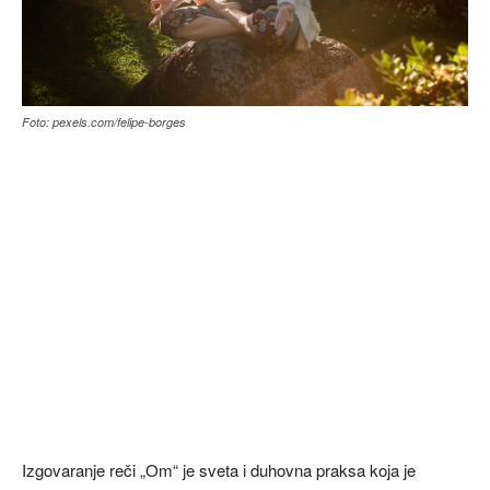
Foto: pexels.com/felipe-borges
Izgovaranje reči „Om“ je sveta i duhovna praksa koja je