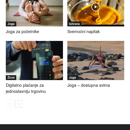
Joga
Ishrana
Joga za početnike
Svemoćni napitak
Život
Joga
Digitalno plaćanje za
Joga – dostupna svima
jednostavniju trgovinu