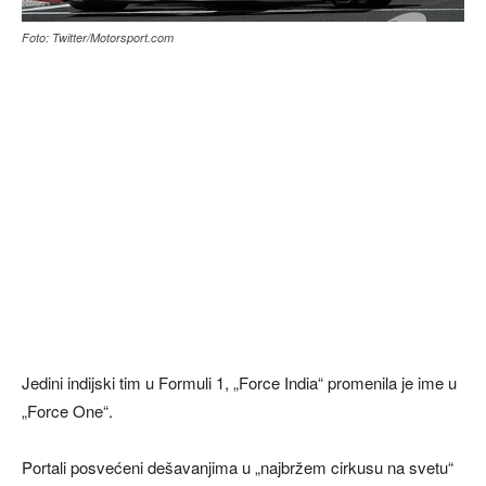
Foto: Twitter/Motorsport.com
Jedini indijski tim u Formuli 1, „Force India“ promenila je ime u
„Force One“.
Portali posvećeni dešavanjima u „najbržem cirkusu na svetu“