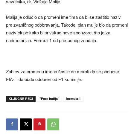
savetnika, dr. Vidžaja Malije.
Malija je odlučio da promeni ime tima da bi se zaštitio naziv
pre zvaničnog odobravanja. Takođe, plan mu je bio da promeni
naziv ekipe kako bi privukao nove sponzore, što je za
nadmetanja u Formuli 1 od presudnog značaja.
Zahtev za promenu imena šasije će morati da se podnese
FIA-i i da bude odobren od F1 komisije.
KLJUČNE REČI
"Fors Indija"
formula 1