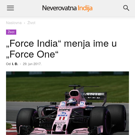
Naslovna
Život
Život
„Force India“ menja ime u
„Force One“
Od
-
29. jun 2017.
I. Đ.