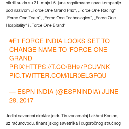
otkrili su da su 31. maja i 6. juna regsitrovane nove kompanije
pod nazivom „Force One Grand Prix“, „Force One Racing“,
„Force One Team“, „Force One Technologies“, „Force One
Hospitality“ i „Force One Brand“.
#F1
FORCE INDIA LOOKS SET TO
CHANGE NAME TO 'FORCE ONE
GRAND
PRIX'
HTTPS://T.CO/BH97PCUVNK
PIC.TWITTER.COM/ILR0ELGFQU
— ESPN INDIA (@ESPNINDIA)
JUNE
28, 2017
Jedini navedeni direktor je dr. Tiruvanamalaj Lakšmi Kantan,
uz računovođu, finansijskog savetnika i dugoročnog stručnog