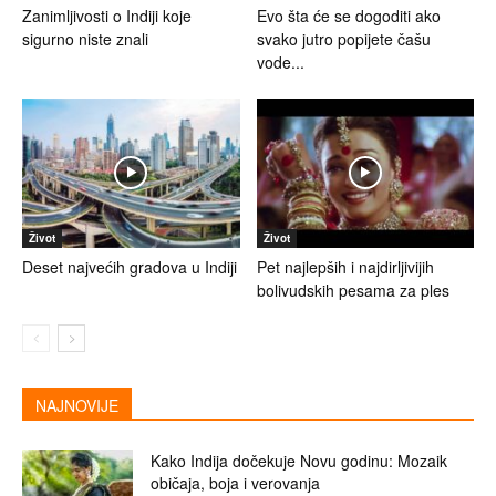
Zanimljivosti o Indiji koje
Evo šta će se dogoditi ako
sigurno niste znali
svako jutro popijete čašu
vode...
Život
Život
Deset najvećih gradova u Indiji
Pet najlepših i najdirljivijih
bolivudskih pesama za ples
NAJNOVIJE
Kako Indija dočekuje Novu godinu: Mozaik
običaja, boja i verovanja