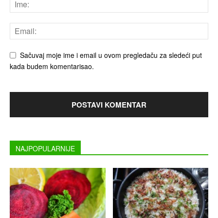
Sačuvaj moje ime i email u ovom pregledaču za sledeći put
kada budem komentarisao.
NAJPOPULARNIJE