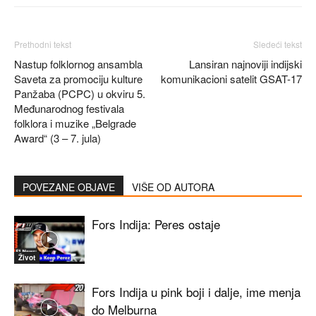
Prethodni tekst
Sledeći tekst
Nastup folklornog ansambla
Lansiran najnoviji indijski
Saveta za promociju kulture
komunikacioni satelit GSAT-17
Panžaba (PCPC) u okviru 5.
Međunarodnog festivala
folklora i muzike „Belgrade
Award“ (3 – 7. jula)
POVEZANE OBJAVE
VIŠE OD AUTORA
Fors Indija: Peres ostaje
Život
Fors Indija u pink boji i dalje, ime menja
do Melburna