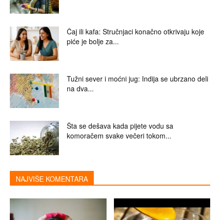
Čaj ili kafa: Stručnjaci konačno otkrivaju koje
piće je bolje za...
Tužni sever i moćni jug: Indija se ubrzano deli
na dva...
Šta se dešava kada pijete vodu sa
komoračem svake večeri tokom...
NAJVIŠE KOMENTARA