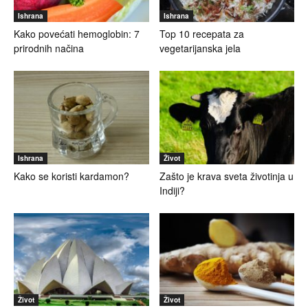
Ishrana
Ishrana
Kako povećati hemoglobin: 7
Top 10 recepata za
prirodnih načina
vegetarijanska jela
Ishrana
Život
Kako se koristi kardamon?
Zašto je krava sveta životinja u
Indiji?
Život
Život