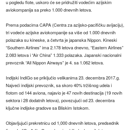
u pogledu flote, uskoro će se pridružiti vodećim azijskim
aviokompanija sa preko 1.000 dnevnih letova.
Prema podacima CAPA (Centra za azijsko-pacifičku avijaciju),
tri vodeće azijske aviokompanije sa više od 1.000 dnevnih
polazaka su kineske, a četvrta je japanska Nippon. Kineski
“Southern Airlines” ima 2.178 letova dnevno, “Eastern Airlines”
2.083 letova i “Air China” 1.333 polazaka. Japanski nacionalni
prevoznik “All Nippon Airways” je 4. sa 1.062 letova.
Indijski IndiGo se priključio velikanima 23. decembra 2017.g.
Najveći indijski prevoznik, sa skoro 40% tržišnog udela i
flotom od 144 aviona, najavio je 47 novih destinacija (19 novih
sektora i 28 dodatnih letova), povezujući od 23. decembra
ključne indijske gradove sa Bliskim Istokom.
Objavljujući prekretnicu od 1,000 dnevnih letova, predsednik