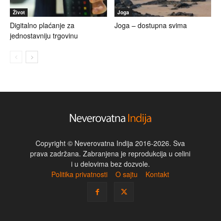
Život
Joga
Digitalno plaćanje za
Joga – dostupna svima
jednostavniju trgovinu
Copyright © Neverovatna Indija 2016-2026. Sva
prava zadržana. Zabranjena je reprodukcija u celini
i u delovima bez dozvole.
Politika privatnosti
O sajtu
Kontakt