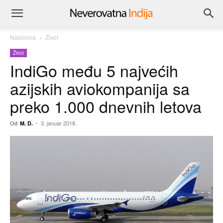
Naslovna
Život
Život
IndiGo među 5 najvećih
azijskih aviokompanija sa
preko 1.000 dnevnih letova
Od
-
3. januar 2018.
M. D.