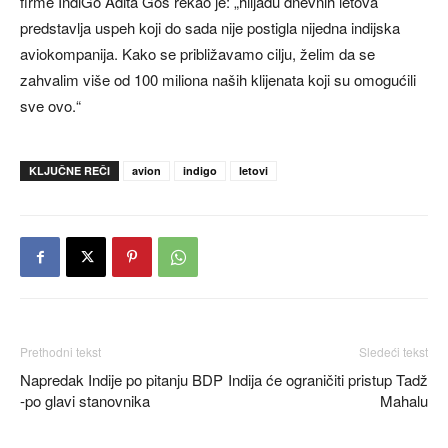
firme IndiGo Adita Gos rekao je: „hiljadu dnevnih letova
predstavlja uspeh koji do sada nije postigla nijedna indijska
aviokompanija. Kako se približavamo cilju, želim da se
zahvalim više od 100 miliona naših klijenata koji su omogućili
sve ovo.“
KLJUČNE REČI
avion
indigo
letovi
Prethodni tekst
Sledeći tekst
Napredak Indije po pitanju BDP
Indija će ograničiti pristup Tadž
-po glavi stanovnika
Mahalu