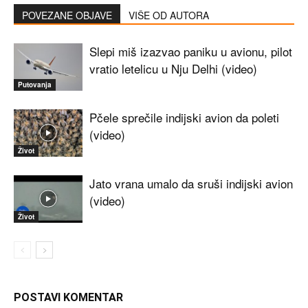
POVEZANE OBJAVE
VIŠE OD AUTORA
Slepi miš izazvao paniku u avionu, pilot
vratio letelicu u Nju Delhi (video)
Putovanja
Pčele sprečile indijski avion da poleti
(video)
Život
Jato vrana umalo da sruši indijski avion
(video)
Život
POSTAVI KOMENTAR