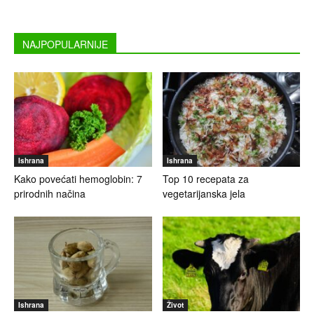
NAJPOPULARNIJE
Ishrana
Ishrana
Kako povećati hemoglobin: 7
Top 10 recepata za
prirodnih načina
vegetarijanska jela
Ishrana
Život