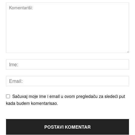
Sačuvaj moje ime i email u ovom pregledaču za sledeći put
kada budem komentarisao.