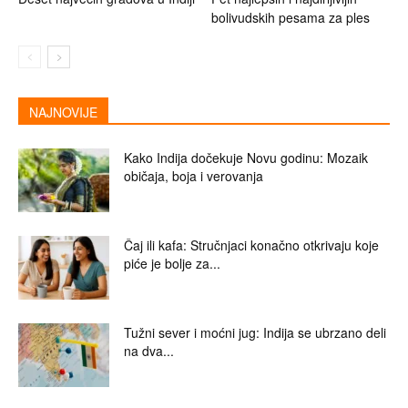
bolivudskih pesama za ples
NAJNOVIJE
Kako Indija dočekuje Novu godinu: Mozaik
običaja, boja i verovanja
Čaj ili kafa: Stručnjaci konačno otkrivaju koje
piće je bolje za...
Tužni sever i moćni jug: Indija se ubrzano deli
na dva...