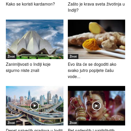
Kako se koristi kardamon?
Zašto je krava sveta životinja u
Indiji?
Život
Život
Zanimljivosti o Indiji koje
Evo šta će se dogoditi ako
sigurno niste znali
svako jutro popijete čašu
vode...
Život
Život
Deset najvećih gradova u Indiji
Pet najlepših i najdirljivijih