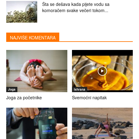
Šta se dešava kada pijete vodu sa
komoračem svake večeri tokom...
NAJVIŠE KOMENTARA
Joga
Ishrana
Joga za početnike
Svemoćni napitak