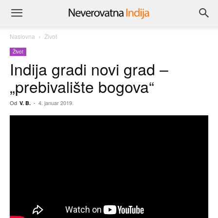
Naslovna
Život
Život
Indija gradi novi grad –
„prebivalište bogova“
Od
-
4. januar 2019.
V. B.