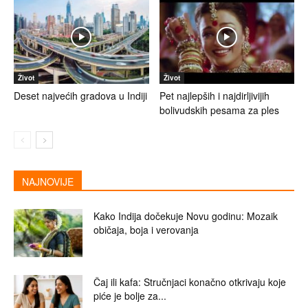
Život
Život
Deset najvećih gradova u Indiji
Pet najlepših i najdirljivijih
bolivudskih pesama za ples
NAJNOVIJE
Kako Indija dočekuje Novu godinu: Mozaik
običaja, boja i verovanja
Čaj ili kafa: Stručnjaci konačno otkrivaju koje
piće je bolje za...