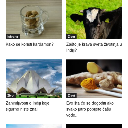
Ishrana
Život
Kako se koristi kardamon?
Zašto je krava sveta životinja u
Indiji?
Život
Život
Zanimljivosti o Indiji koje
Evo šta će se dogoditi ako
sigurno niste znali
svako jutro popijete čašu
vode...