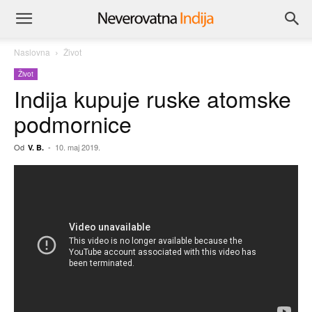
Naslovna
Život
Život
Indija kupuje ruske atomske
podmornice
Od
-
10. maj 2019.
V. B.