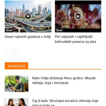
Život
Život
Deset najvećih gradova u Indiji
Pet najlepših i najdirljivijih
bolivudskih pesama za ples
NAJNOVIJE
Kako Indija dočekuje Novu godinu: Mozaik
običaja, boja i verovanja
Čaj ili kafa: Stručnjaci konačno otkrivaju koje
piće je bolje za...