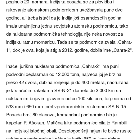
poginulo 20 mornara. Indijska posada se za plovidbu i
rukovanje atomskom podmornicom uvežbavala pune dve
godine, ali treba istaći da je Indija još osamdesetih godina
imala unajmljenu jednu sovjetsku atomsku podmornicu, tako
da nuklearna podmornička tehnologija nije neka novost za
indijsku ratnu mornaricu. Tada se ta podmornica zvala „Cahra-
1“, dok je ova, koja je stigla 2012. godine, dobila ime „Cahra-2“.
Inače, jurišna nuklearna podmornica „Cahra-2“ ima puni
podvodni deplasman od 12.000 tona, najveća joj je brzina
preko 42 čvora, dubina ronjenja je do 400 metara, naoružana
je krstarećim raketama SS-N-21 dometa do 3.000 km sa
nuklearnim bojevim glavama od po 100 kilotona, torpedima od
533 mm i 650 mm, protivpodmorničkim sistemom SS-N-15.
Posada broji 80 članova, komandant podmornice bio je
kapetan P. Ašokan. Matična luka podmornice bila je Rambili
na indijskoj istočnoj obali. Desetogodišnji najam te bivše ruske
nuklearne podmornice koštao je Indiju 650 miliona dolara.