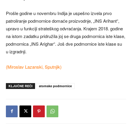
Prošle godine u novembru Indija je uspešno izvela prvo
patroliranje podmornice domaće proizvodnje, „INS Arihant“,
upravo u funkciji strateškog odvraćanja. Krajem 2018. godine
na istom zadatku pridružila joj se druga podmornica iste klase,
podmornica „INS Arighar“. Još dve podmornice iste klase su
u izgradnji.
(Miroslav Lazanski, Sputnjik)
KLJUČNE REČI
atomske podmornice