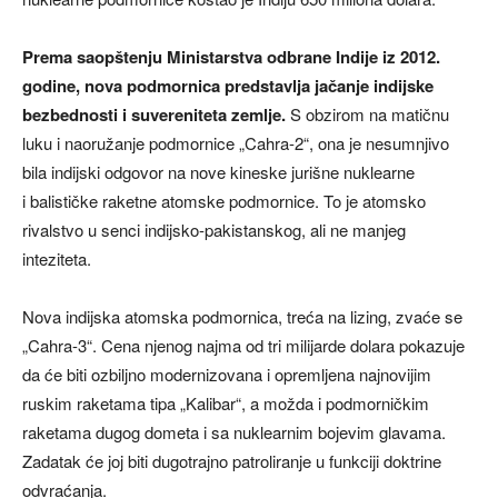
Prema saopštenju Ministarstva odbrane Indije iz 2012.
godine, nova podmornica predstavlja jačanje indijske
bezbednosti i suvereniteta zemlje.
S obzirom na matičnu
luku i naoružanje podmornice „Cahra-2“, ona je nesumnjivo
bila indijski odgovor na nove kineske jurišne nuklearne
i balističke raketne atomske podmornice. To je atomsko
rivalstvo u senci indijsko-pakistanskog, ali ne manjeg
inteziteta.
Nova indijska atomska podmornica, treća na lizing, zvaće se
„Cahra-3“. Cena njenog najma od tri milijarde dolara pokazuje
da će biti ozbiljno modernizovana i opremljena najnovijim
ruskim raketama tipa „Kalibar“, a možda i podmorničkim
raketama dugog dometa i sa nuklearnim bojevim glavama.
Zadatak će joj biti dugotrajno patroliranje u funkciji doktrine
odvraćanja.