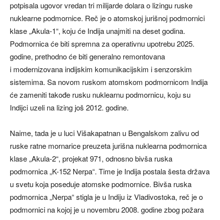
potpisala ugovor vredan tri milijarde dolara o lizingu ruske
nuklearne podmornice. Reč je o atomskoj jurišnoj podmornici
klase „Akula-1“, koju će Indija unajmiti na deset godina.
Podmornica će biti spremna za operativnu upotrebu 2025.
godine, prethodno će biti generalno remontovana
i modernizovana indijskim komunikacijskim i senzorskim
sistemima. Sa novom ruskom atomskom podmornicom Indija
će zameniti takođe rusku nuklearnu podmornicu, koju su
Indijci uzeli na lizing još 2012. godine.
Naime, tada je u luci Višakapatnan u Bengalskom zalivu od
ruske ratne mornarice preuzeta jurišna nuklearna podmornica
klase „Akula-2“, projekat 971, odnosno bivša ruska
podmornica „K-152 Nerpa“. Time je Indija postala šesta država
u svetu koja poseduje atomske podmornice. Bivša ruska
podmornica „Nerpa“ stigla je u Indiju iz Vladivostoka, reč je o
podmornici na kojoj je u novembru 2008. godine zbog požara