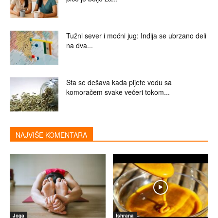
Tužni sever i moćni jug: Indija se ubrzano deli
na dva...
Šta se dešava kada pijete vodu sa
komoračem svake večeri tokom...
NAJVIŠE KOMENTARA
Joga
Ishrana