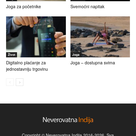
Joga za početnike
Svemoćni napitak
Život
Joga
Digitalno plaćanje za
Joga – dostupna svima
jednostavniju trgovinu
Copyright © Neverovatna Indija 2016-2026. Sva