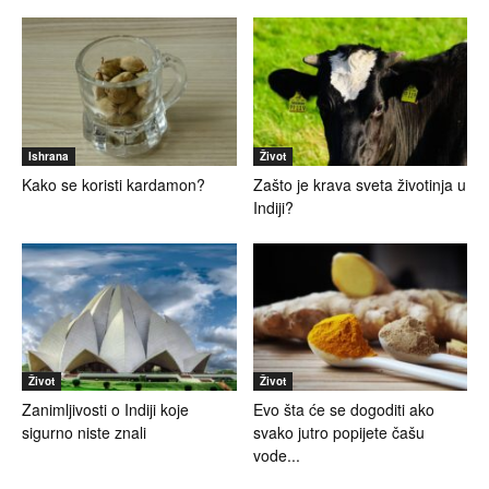
Ishrana
Život
Kako se koristi kardamon?
Zašto je krava sveta životinja u
Indiji?
Život
Život
Zanimljivosti o Indiji koje
Evo šta će se dogoditi ako
sigurno niste znali
svako jutro popijete čašu
vode...