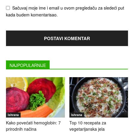
Sačuvaj moje ime i email u ovom pregledaču za sledeći put
kada budem komentarisao.
NAJPOPULARNIJE
Ishrana
Ishrana
Kako povećati hemoglobin: 7
Top 10 recepata za
prirodnih načina
vegetarijanska jela