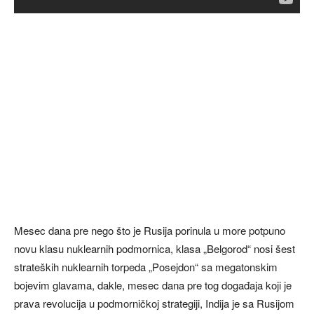
Mesec dana pre nego što je Rusija porinula u more potpuno
novu klasu nuklearnih podmornica, klasa „Belgorod“ nosi šest
strateških nuklearnih torpeda „Posejdon“ sa megatonskim
bojevim glavama, dakle, mesec dana pre tog događaja koji je
prava revolucija u podmorničkoj strategiji, Indija je sa Rusijom