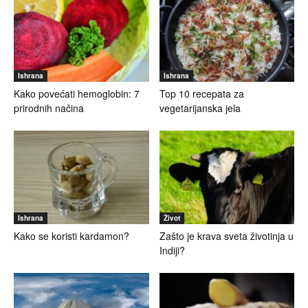
Ishrana
Ishrana
Kako povećati hemoglobin: 7
Top 10 recepata za
prirodnih načina
vegetarijanska jela
Ishrana
Život
Kako se koristi kardamon?
Zašto je krava sveta životinja u
Indiji?