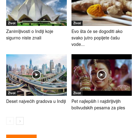
Život
Život
Zanimljivosti o Indiji koje
Evo šta će se dogoditi ako
sigurno niste znali
svako jutro popijete čašu
vode...
Život
Život
Deset najvećih gradova u Indiji
Pet najlepših i najdirljivijih
bolivudskih pesama za ples