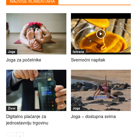
NAJVIŠE KOMENTARA
Joga
Ishrana
Joga za početnike
Svemoćni napitak
Život
Joga
Digitalno plaćanje za
Joga – dostupna svima
jednostavniju trgovinu