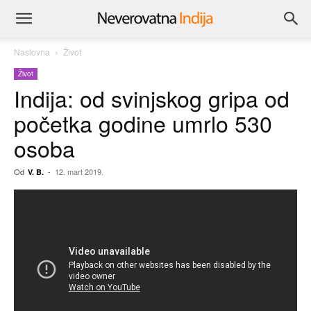
Naslovna
Život
Život
Indija: od svinjskog gripa od
početka godine umrlo 530
osoba
Od
-
12. mart 2019.
V. B.