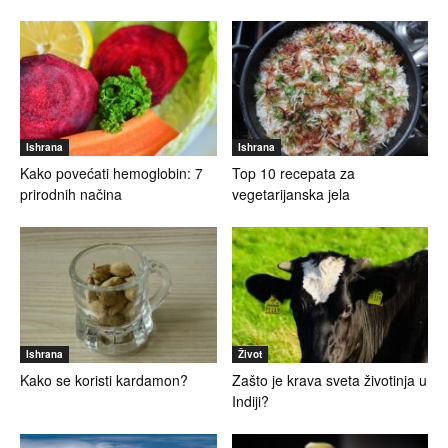
Ishrana
Ishrana
Kako povećati hemoglobin: 7
Top 10 recepata za
prirodnih načina
vegetarijanska jela
Ishrana
Život
Kako se koristi kardamon?
Zašto je krava sveta životinja u
Indiji?