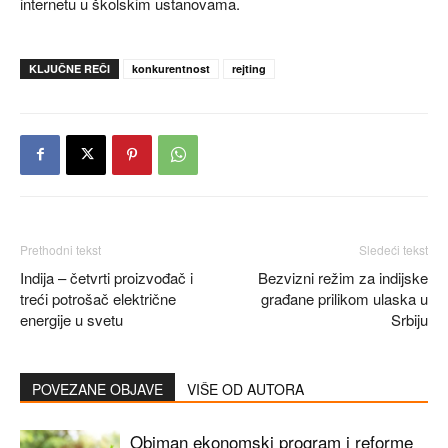
internetu u školskim ustanovama.
KLJUČNE REČI
konkurentnost
rejting
Prethodni tekst
Sledeći tekst
Indija – četvrti proizvođač i
Bezvizni režim za indijske
treći potrošač električne
građane prilikom ulaska u
energije u svetu
Srbiju
POVEZANE OBJAVE
VIŠE OD AUTORA
Obiman ekonomski program i reforme