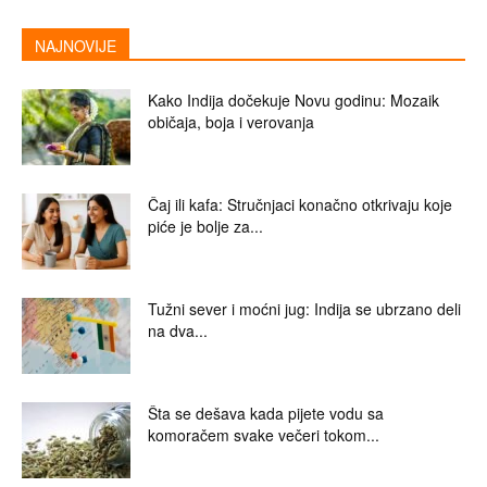
NAJNOVIJE
Kako Indija dočekuje Novu godinu: Mozaik
običaja, boja i verovanja
Čaj ili kafa: Stručnjaci konačno otkrivaju koje
piće je bolje za...
Tužni sever i moćni jug: Indija se ubrzano deli
na dva...
Šta se dešava kada pijete vodu sa
komoračem svake večeri tokom...