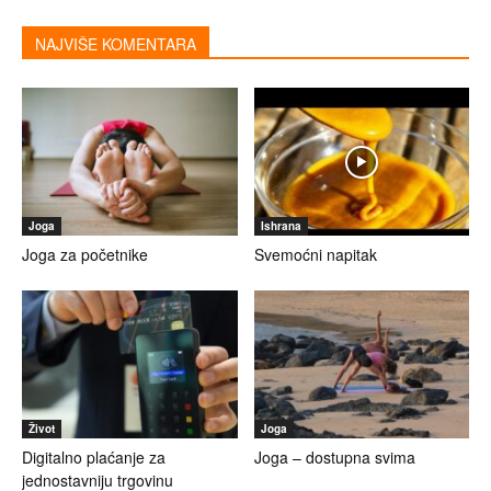
NAJVIŠE KOMENTARA
Joga
Ishrana
Joga za početnike
Svemoćni napitak
Život
Joga
Digitalno plaćanje za
Joga – dostupna svima
jednostavniju trgovinu