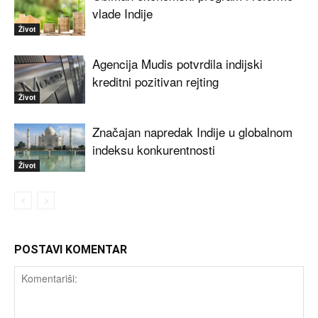
vlade Indije
Život
Agencija Mudis potvrdila indijski
kreditni pozitivan rejting
Život
Značajan napredak Indije u globalnom
indeksu konkurentnosti
Život
POSTAVI KOMENTAR