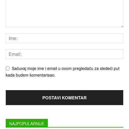
Sačuvaj moje ime i email u ovom pregledaču za sledeći put
kada budem komentarisao.
NAJPOPULARNIJE