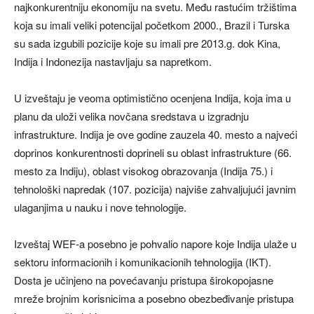
najkonkurentniju ekonomiju na svetu. Među rastućim tržištima
koja su imali veliki potencijal početkom 2000., Brazil i Turska
su sada izgubili pozicije koje su imali pre 2013.g. dok Kina,
Indija i Indonezija nastavljaju sa napretkom.
U izveštaju je veoma optimistično ocenjena Indija, koja ima u
planu da uloži velika novčana sredstava u izgradnju
infrastrukture. Indija je ove godine zauzela 40. mesto a najveći
doprinos konkurentnosti doprineli su oblast infrastrukture (66.
mesto za Indiju), oblast visokog obrazovanja (Indija 75.) i
tehnološki napredak (107. pozicija) najviše zahvaljujući javnim
ulaganjima u nauku i nove tehnologije.
Izveštaj WEF-a posebno je pohvalio napore koje Indija ulaže u
sektoru informacionih i komunikacionih tehnologija (IKT).
Dosta je učinjeno na povećavanju pristupa širokopojasne
mreže brojnim korisnicima a posebno obezbeđivanje pristupa