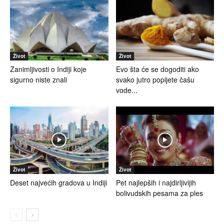
Život
Život
Zanimljivosti o Indiji koje
Evo šta će se dogoditi ako
sigurno niste znali
svako jutro popijete čašu
vode...
Život
Život
Deset najvećih gradova u Indiji
Pet najlepših i najdirljivijih
bolivudskih pesama za ples