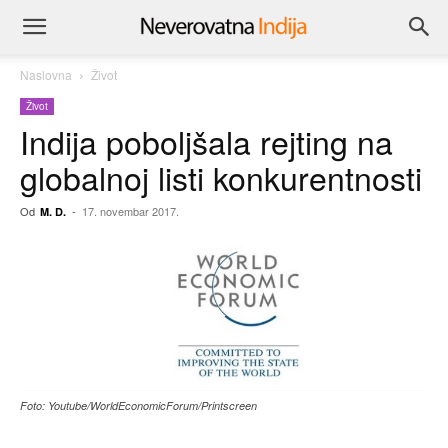
Naslovna
Život
Život
Indija poboljšala rejting na
globalnoj listi konkurentnosti
Od
-
17. novembar 2017.
M. D.
Foto: Youtube/WorldEconomicForum/Printscreen