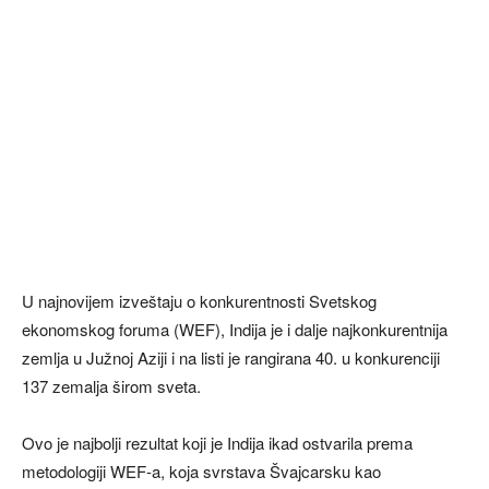
U najnovijem izveštaju o konkurentnosti Svetskog
ekonomskog foruma (WEF), Indija je i dalje najkonkurentnija
zemlja u Južnoj Aziji i na listi je rangirana 40. u konkurenciji
137 zemalja širom sveta.
Ovo je najbolji rezultat koji je Indija ikad ostvarila prema
metodologiji WEF-a, koja svrstava Švajcarsku kao