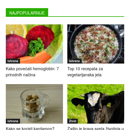
NAJPOPULARNIJE
Ishrana
Ishrana
Kako povećati hemoglobin: 7
Top 10 recepata za
prirodnih načina
vegetarijanska jela
Ishrana
Život
Kako se koristi kardamon?
Zašto je krava sveta životinja u