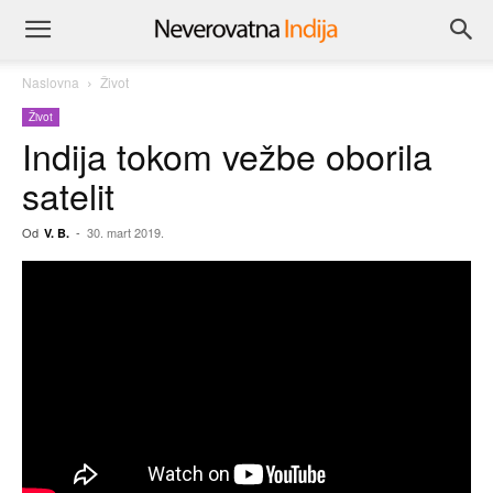
Naslovna
Život
Život
Indija tokom vežbe oborila
satelit
Od
-
30. mart 2019.
V. B.