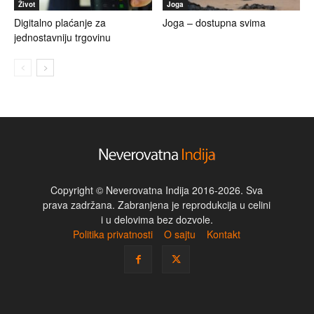
Život
Joga
Digitalno plaćanje za
Joga – dostupna svima
jednostavniju trgovinu
Copyright © Neverovatna Indija 2016-2026. Sva
prava zadržana. Zabranjena je reprodukcija u celini
i u delovima bez dozvole.
Politika privatnosti
O sajtu
Kontakt