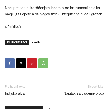
Nasuprot tome, korišćenjem lasera bi se instrumenti satelita
mogli „zaslepeti” a da njegov fizički integritet ne bude ugrožen.
(„Politika“)
KLJUČNE REČI
satelit
Prethodni tekst
Sledeći tekst
Indijska alva
Napitak za čišćenje pluća