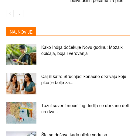
bolivudskih pesama za ples
NAJNOVIJE
Kako Indija dočekuje Novu godinu: Mozaik
običaja, boja i verovanja
Čaj ili kafa: Stručnjaci konačno otkrivaju koje
piće je bolje za...
Tužni sever i moćni jug: Indija se ubrzano deli
na dva...
Šta se dešava kada pijete vodu sa