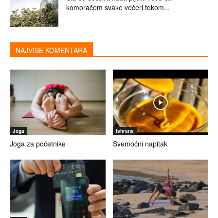
komoračem svake večeri tokom...
NAJVIŠE KOMENTARA
Joga
Ishrana
Joga za početnike
Svemoćni napitak