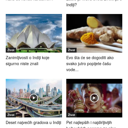
Indiji?
Život
Život
Zanimljivosti o Indiji koje
Evo šta će se dogoditi ako
sigurno niste znali
svako jutro popijete čašu
vode...
Život
Život
Deset najvećih gradova u Indiji
Pet najlepših i najdirljivijih