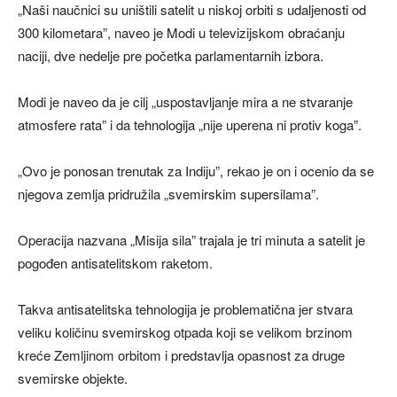
„Naši naučnici su uništili satelit u niskoj orbiti s udaljenosti od
300 kilometara”, naveo je Modi u televizijskom obraćanju
naciji, dve nedelje pre početka parlamentarnih izbora.
Modi je naveo da je cilj „uspostavljanje mira a ne stvaranje
atmosfere rata” i da tehnologija „nije uperena ni protiv koga”.
„Ovo je ponosan trenutak za Indiju”, rekao je on i ocenio da se
njegova zemlja pridružila „svemirskim supersilama”.
Operacija nazvana „Misija sila” trajala je tri minuta a satelit je
pogođen antisatelitskom raketom.
Takva antisatelitska tehnologija je problematična jer stvara
veliku količinu svemirskog otpada koji se velikom brzinom
kreće Zemljinom orbitom i predstavlja opasnost za druge
svemirske objekte.