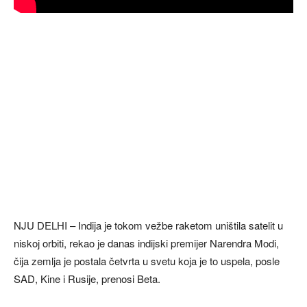
NJU DELHI – Indija je tokom vežbe raketom uništila satelit u
niskoj orbiti, rekao je danas indijski premijer Narendra Modi,
čija zemlja je postala četvrta u svetu koja je to uspela, posle
SAD, Kine i Rusije, prenosi Beta.