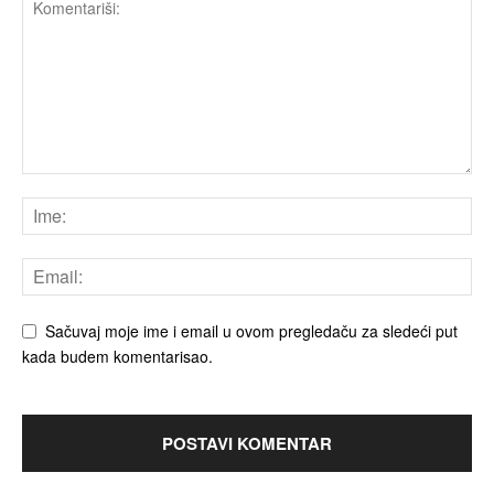
Sačuvaj moje ime i email u ovom pregledaču za sledeći put
kada budem komentarisao.