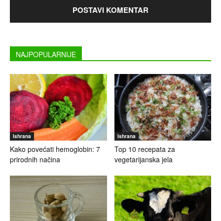
NAJPOPULARNIJE
Ishrana
Ishrana
Kako povećati hemoglobin: 7
Top 10 recepata za
prirodnih načina
vegetarijanska jela