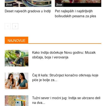
Život
Život
Deset najvećih gradova u Indiji
Pet najlepših i najdirljivijih
bolivudskih pesama za ples
NAJNOVIJE
Kako Indija dočekuje Novu godinu: Mozaik
običaja, boja i verovanja
Čaj ili kafa: Stručnjaci konačno otkrivaju koje
piće je bolje za...
Tužni sever i moćni jug: Indija se ubrzano deli
na dva...