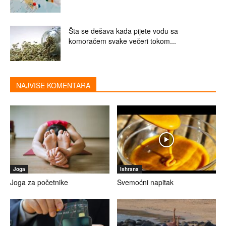
Šta se dešava kada pijete vodu sa
komoračem svake večeri tokom...
NAJVIŠE KOMENTARA
Joga
Ishrana
Joga za početnike
Svemoćni napitak