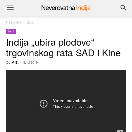
Naslovna
Život
Život
Indija „ubira plodove“
trgovinskog rata SAD i Kine
Od
-
8. jul 2019.
V. B.