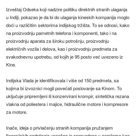
Izveštaj Odseka koji nadzire politiku direktnih stranih ulaganja
u Indiji, pokazao je da bi do ulaganja kineskih kompanija moglo
doći u različitim sektorima indijskog tržišta. To se odnosi, kako
na proizvodnju pametnih telefona i komponenti, tako i na
proizvodnju aparata za široku potrošnju, proizvodnju
električnih vozila i delova, kao i proizvodnju predmeta za
svakodnevnu upotrebu, od kojih je 95 posto već uvezeno iz
Kine.
Indijska Vlada je identifikovala i više od 150 predmeta, sa
kojima bi izvoznici mogli povećati poslovanje sa Kinom. To
uključuje pripremljeni ili konzervirani krompir, sintetička rezana
vlakna od poliestera i majice, hidraulične motore i kompresore
za motore.
Inače, ideja o privlačenju stranih kompanija pružanjem
finansijskih podsticaja uspešno je sprovedena u zemljama kao