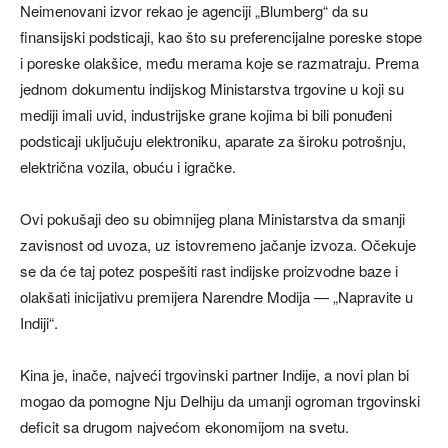
Neimenovani izvor rekao je agenciji „Blumberg“ da su
finansijski podsticaji, kao što su preferencijalne poreske stope
i poreske olakšice, među merama koje se razmatraju. Prema
jednom dokumentu indijskog Ministarstva trgovine u koji su
mediji imali uvid, industrijske grane kojima bi bili ponuđeni
podsticaji uključuju elektroniku, aparate za široku potrošnju,
električna vozila, obuću i igračke.
Ovi pokušaji deo su obimnijeg plana Ministarstva da smanji
zavisnost od uvoza, uz istovremeno jačanje izvoza. Očekuje
se da će taj potez pospešiti rast indijske proizvodne baze i
olakšati inicijativu premijera Narendre Modija — „Napravite u
Indiji“.
Kina je, inače, najveći trgovinski partner Indije, a novi plan bi
mogao da pomogne Nju Delhiju da umanji ogroman trgovinski
deficit sa drugom najvećom ekonomijom na svetu.