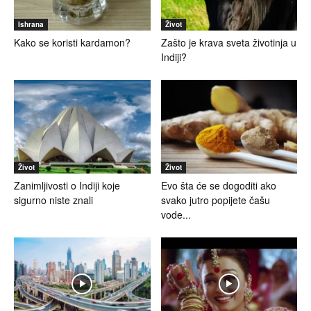
Ishrana
Život
Kako se koristi kardamon?
Zašto je krava sveta životinja u
Indiji?
Život
Život
Zanimljivosti o Indiji koje
Evo šta će se dogoditi ako
sigurno niste znali
svako jutro popijete čašu
vode...