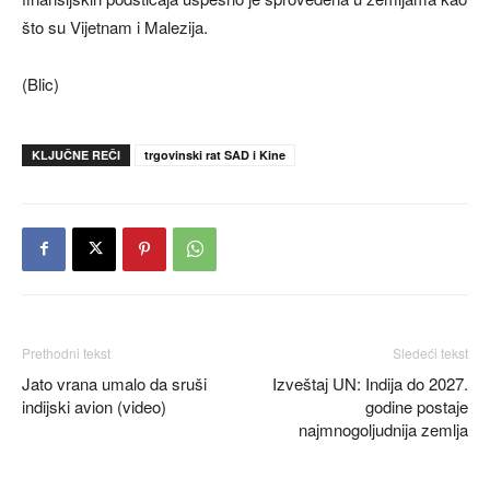
što su Vijetnam i Malezija.
(Blic)
KLJUČNE REČI
trgovinski rat SAD i Kine
Prethodni tekst
Sledeći tekst
Jato vrana umalo da sruši
Izveštaj UN: Indija do 2027.
indijski avion (video)
godine postaje
najmnogoljudnija zemlja