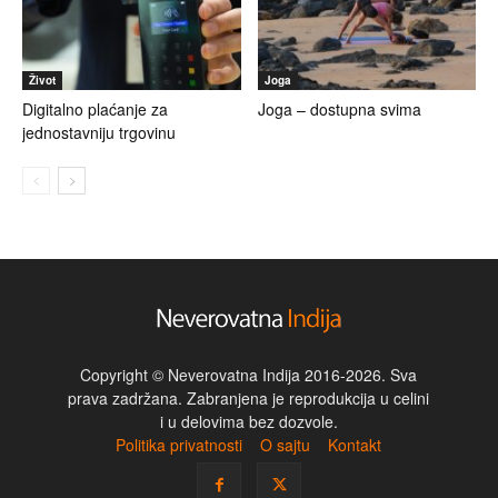
Život
Joga
Digitalno plaćanje za
Joga – dostupna svima
jednostavniju trgovinu
Copyright © Neverovatna Indija 2016-2026. Sva
prava zadržana. Zabranjena je reprodukcija u celini
i u delovima bez dozvole.
Politika privatnosti
O sajtu
Kontakt