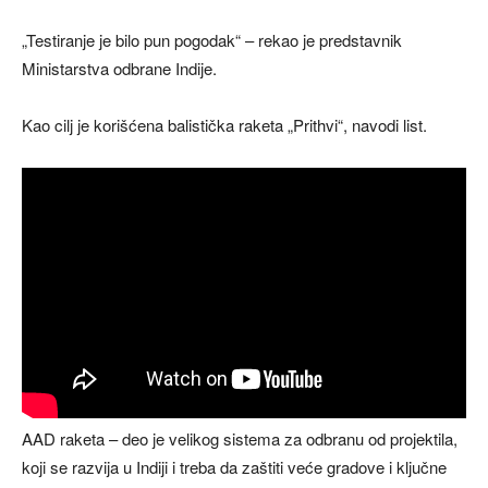
„Testiranje je bilo pun pogodak“ – rekao je predstavnik
Ministarstva odbrane Indije.
Kao cilj je korišćena balistička raketa „Prithvi“, navodi list.
AAD raketa – deo je velikog sistema za odbranu od projektila,
koji se razvija u Indiji i treba da zaštiti veće gradove i ključne