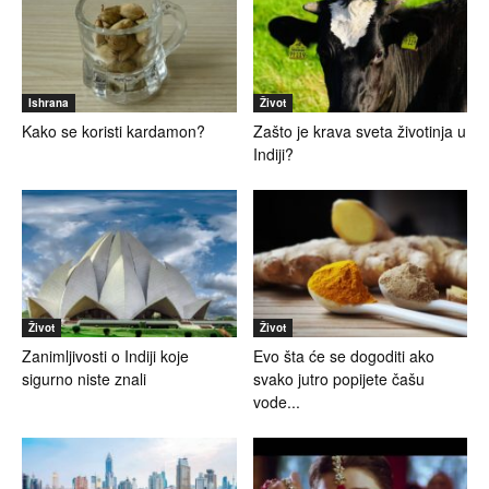
Ishrana
Život
Kako se koristi kardamon?
Zašto je krava sveta životinja u
Indiji?
Život
Život
Zanimljivosti o Indiji koje
Evo šta će se dogoditi ako
sigurno niste znali
svako jutro popijete čašu
vode...