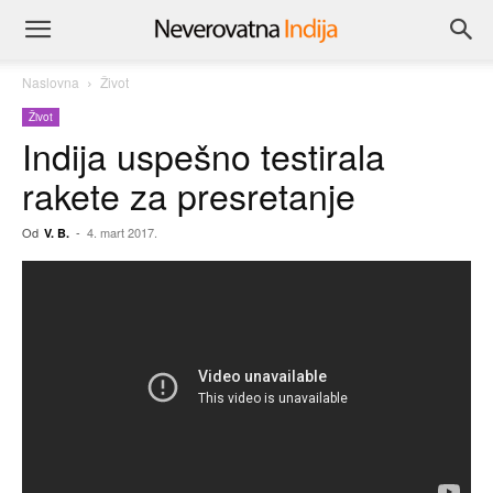
Naslovna
Život
Život
Indija uspešno testirala
rakete za presretanje
Od
-
4. mart 2017.
V. B.