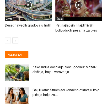
Život
Život
Deset najvećih gradova u Indiji
Pet najlepših i najdirljivijih
bolivudskih pesama za ples
NAJNOVIJE
Kako Indija dočekuje Novu godinu: Mozaik
običaja, boja i verovanja
Čaj ili kafa: Stručnjaci konačno otkrivaju koje
piće je bolje za...