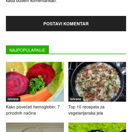
kada budem komentarisao.
NAJPOPULARNIJE
Ishrana
Ishrana
Kako povećati hemoglobin: 7
Top 10 recepata za
prirodnih načina
vegetarijanska jela