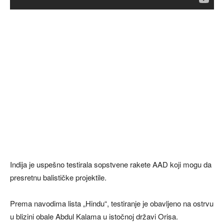
Indija je uspešno testirala sopstvene rakete AAD koji mogu da
presretnu balističke projektile.
Prema navodima lista „Hindu“, testiranje je obavljeno na ostrvu
u blizini obale Abdul Kalama u istočnoj državi Orisa.