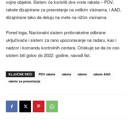
vojne objekte. Sistem će koristiti dve vrste raketa – PDV,
rakete dizajnirane za presretanje na velikim visinama, i AAD,
dizajnirane tako da deluju na mete na nižim visinama.
Pored toga, Nacionalni sistem protivraketne odbrane
uključivaće i sistem za rano upozoravanje na radaru, kao i
nadzor i komandu kontrolnih centara. Očekuje se da će ceo
sistem biti gotov do 2022. godine, navodi list.
KLJUČNE REČI
PDV rakete
raketa
rakete
rakete AAD
rakete za presretanje