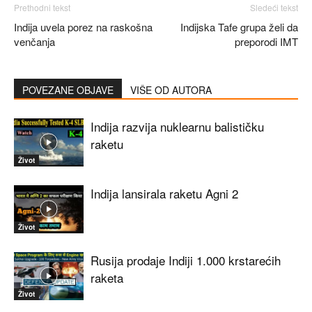
Prethodni tekst
Sledeći tekst
Indija uvela porez na raskošna
Indijska Tafe grupa želi da
venčanja
preporodi IMT
POVEZANE OBJAVE
VIŠE OD AUTORA
Indija razvija nuklearnu balističku
raketu
Život
Indija lansirala raketu Agni 2
Život
Rusija prodaje Indiji 1.000 krstarećih
raketa
Život