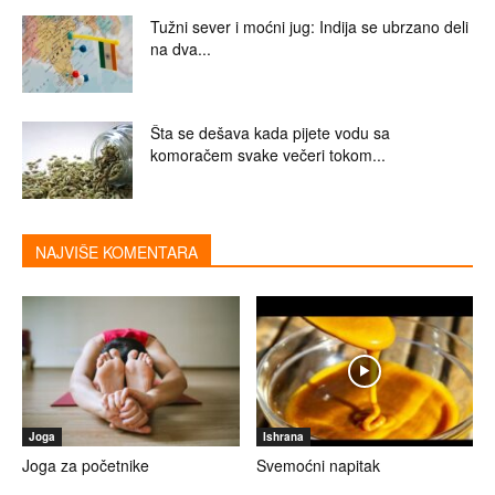
Tužni sever i moćni jug: Indija se ubrzano deli
na dva...
Šta se dešava kada pijete vodu sa
komoračem svake večeri tokom...
NAJVIŠE KOMENTARA
Joga
Ishrana
Joga za početnike
Svemoćni napitak