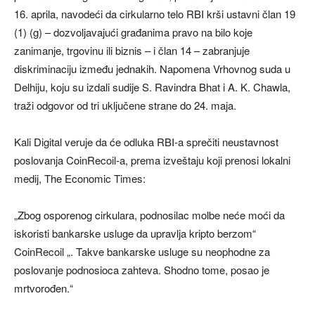
16. aprila, navodeći da cirkularno telo RBI krši ustavni član 19
(1) (g) – dozvoljavajući građanima pravo na bilo koje
zanimanje, trgovinu ili biznis – i član 14 – zabranjuje
diskriminaciju između jednakih. Napomena Vrhovnog suda u
Delhiju, koju su izdali sudije S. Ravindra Bhat i A. K. Chawla,
traži odgovor od tri uključene strane do 24. maja.
Kali Digital veruje da će odluka RBI-a sprečiti neustavnost
poslovanja CoinRecoil-a, prema izveštaju koji prenosi lokalni
medij, The Economic Times:
„Zbog osporenog cirkulara, podnosilac molbe neće moći da
iskoristi bankarske usluge da upravlja kripto berzom“
CoinRecoil „. Takve bankarske usluge su neophodne za
poslovanje podnosioca zahteva. Shodno tome, posao je
mrtvorođen.“