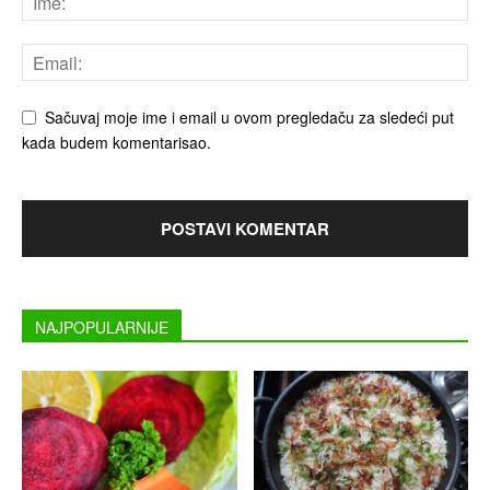
Sačuvaj moje ime i email u ovom pregledaču za sledeći put
kada budem komentarisao.
NAJPOPULARNIJE