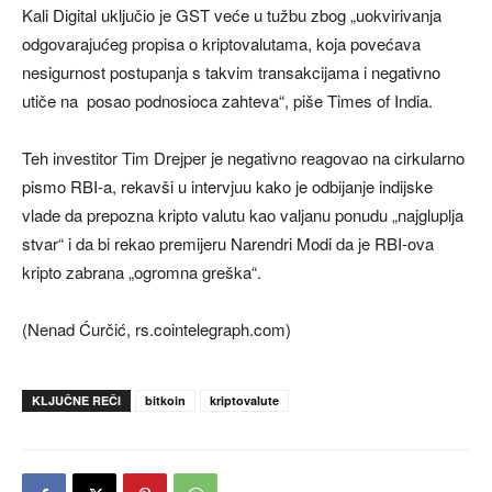
Kali Digital uključio je GST veće u tužbu zbog „uokvirivanja
odgovarajućeg propisa o kriptovalutama, koja povećava
nesigurnost postupanja s takvim transakcijama i negativno
utiče na posao podnosioca zahteva“, piše Times of India.
Teh investitor Tim Drejper je negativno reagovao na cirkularno
pismo RBI-a, rekavši u intervjuu kako je odbijanje indijske
vlade da prepozna kripto valutu kao valjanu ponudu „najgluplja
stvar“ i da bi rekao premijeru Narendri Modi da je RBI-ova
kripto zabrana „ogromna greška“.
(Nenad Ćurčić, rs.cointelegraph.com)
KLJUČNE REČI
bitkoin
kriptovalute