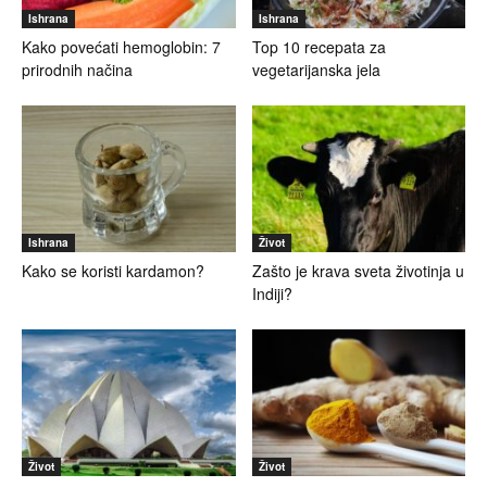
Ishrana
Ishrana
Kako povećati hemoglobin: 7
Top 10 recepata za
prirodnih načina
vegetarijanska jela
Ishrana
Život
Kako se koristi kardamon?
Zašto je krava sveta životinja u
Indiji?
Život
Život