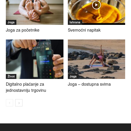
Joga
Ishrana
Joga za početnike
Svemoćni napitak
Život
Joga
Digitalno plaćanje za
Joga – dostupna svima
jednostavniju trgovinu