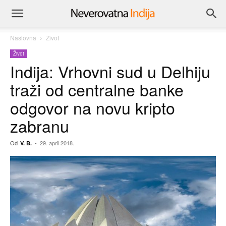
Naslovna
Život
Život
Indija: Vrhovni sud u Delhiju
traži od centralne banke
odgovor na novu kripto
zabranu
Od
-
29. april 2018.
V. B.