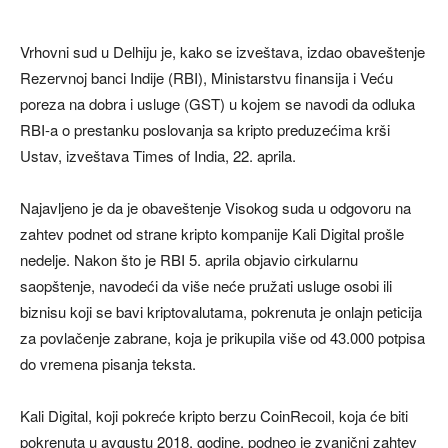
Vrhovni sud u Delhiju je, kako se izveštava, izdao obaveštenje
Rezervnoj banci Indije (RBI), Ministarstvu finansija i Veću
poreza na dobra i usluge (GST) u kojem se navodi da odluka
RBI-a o prestanku poslovanja sa kripto preduzećima krši
Ustav, izveštava Times of India, 22. aprila.
Najavljeno je da je obaveštenje Visokog suda u odgovoru na
zahtev podnet od strane kripto kompanije Kali Digital prošle
nedelje. Nakon što je RBI 5. aprila objavio cirkularnu
saopštenje, navodeći da više neće pružati usluge osobi ili
biznisu koji se bavi kriptovalutama, pokrenuta je onlajn peticija
za povlačenje zabrane, koja je prikupila više od 43.000 potpisa
do vremena pisanja teksta.
Kali Digital, koji pokreće kripto berzu CoinRecoil, koja će biti
pokrenuta u avgustu 2018. godine, podneo je zvanični zahtev