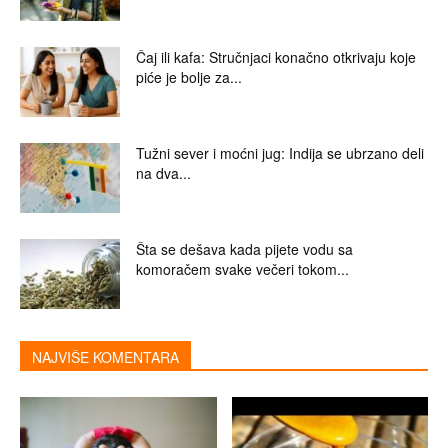
Čaj ili kafa: Stručnjaci konačno otkrivaju koje
piće je bolje za...
Tužni sever i moćni jug: Indija se ubrzano deli
na dva...
Šta se dešava kada pijete vodu sa
komoračem svake večeri tokom...
NAJVIŠE KOMENTARA