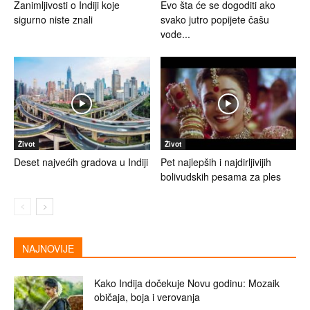
Zanimljivosti o Indiji koje
Evo šta će se dogoditi ako
sigurno niste znali
svako jutro popijete čašu
vode...
Život
Život
Deset najvećih gradova u Indiji
Pet najlepših i najdirljivijih
bolivudskih pesama za ples
NAJNOVIJE
Kako Indija dočekuje Novu godinu: Mozaik
običaja, boja i verovanja