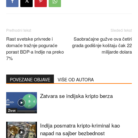
Prethodni tekst
Sledeći tekst
Rast svetske privrede i
Saobraćajne gužve ova četiri
domaće tražnje poguraće
grada godišnje koštaju čak 22
porast BDP-a Indije na preko
milijarde dolara
7%
POVEZANE OBJAVE
VIŠE OD AUTORA
Zatvara se indijska kripto berza
Život
Indija posmatra kripto-kriminal kao
napad na sajber bezbednost