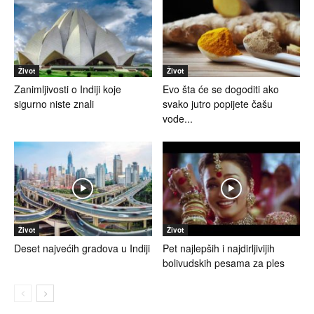
Život
Život
Zanimljivosti o Indiji koje
Evo šta će se dogoditi ako
sigurno niste znali
svako jutro popijete čašu
vode...
Život
Život
Deset najvećih gradova u Indiji
Pet najlepših i najdirljivijih
bolivudskih pesama za ples