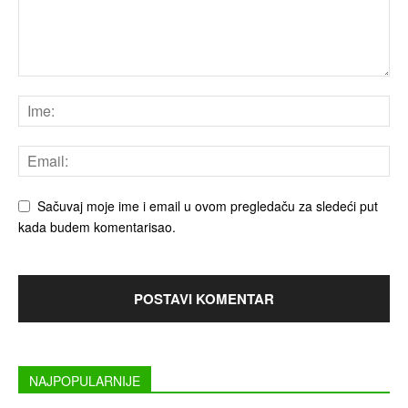
Sačuvaj moje ime i email u ovom pregledaču za sledeći put
kada budem komentarisao.
NAJPOPULARNIJE