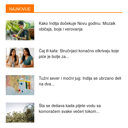
NAJNOVIJE
Kako Indija dočekuje Novu godinu: Mozaik
običaja, boja i verovanja
Čaj ili kafa: Stručnjaci konačno otkrivaju koje
piće je bolje za...
Tužni sever i moćni jug: Indija se ubrzano deli
na dva...
Šta se dešava kada pijete vodu sa
komoračem svake večeri tokom...