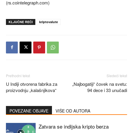
(rs.cointelegraph.com)
KLJUČNE REČI
kriptovalute
Prethodni tekst
Sledeći tekst
U Indiji otvorena fabrika za
„Najbogatiji“ čovek na svetu:
proizvodnju „kalašnjikova“
94 dece i 33 unučadi
POVEZANE OBJAVE
VIŠE OD AUTORA
Zatvara se indijska kripto berza