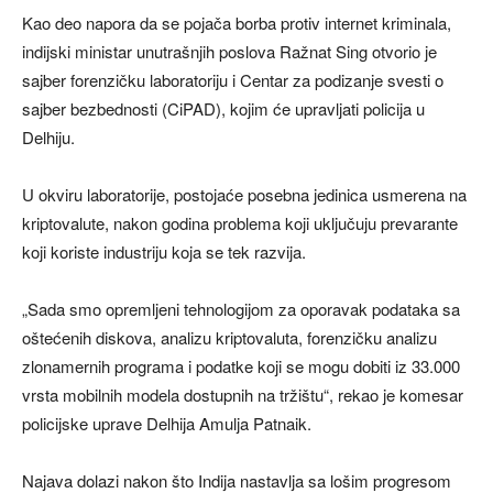
Kao deo napora da se pojača borba protiv internet kriminala,
indijski ministar unutrašnjih poslova Ražnat Sing otvorio je
sajber forenzičku laboratoriju i Centar za podizanje svesti o
sajber bezbednosti (CiPAD), kojim će upravljati policija u
Delhiju.
U okviru laboratorije, postojaće posebna jedinica usmerena na
kriptovalute, nakon godina problema koji uključuju prevarante
koji koriste industriju koja se tek razvija.
„Sada smo opremljeni tehnologijom za oporavak podataka sa
oštećenih diskova, analizu kriptovaluta, forenzičku analizu
zlonamernih programa i podatke koji se mogu dobiti iz 33.000
vrsta mobilnih modela dostupnih na tržištu“, rekao je komesar
policijske uprave Delhija Amulja Patnaik.
Najava dolazi nakon što Indija nastavlja sa lošim progresom