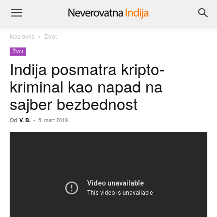
Naslovna
Život
Život
Indija posmatra kripto-
kriminal kao napad na
sajber bezbednost
Od
-
5. mart 2019.
V. B.