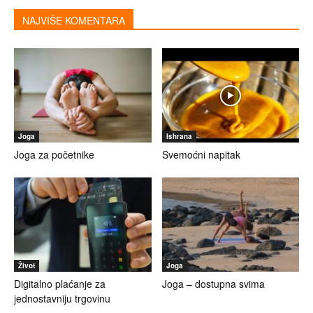
NAJVIŠE KOMENTARA
Joga
Ishrana
Joga za početnike
Svemoćni napitak
Život
Joga
Digitalno plaćanje za
Joga – dostupna svima
jednostavniju trgovinu