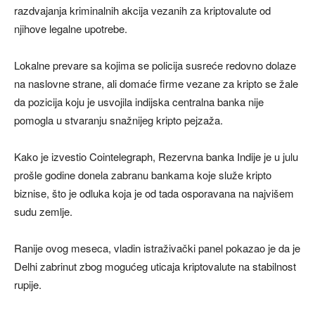
razdvajanja kriminalnih akcija vezanih za kriptovalute od
njihove legalne upotrebe.
Lokalne prevare sa kojima se policija susreće redovno dolaze
na naslovne strane, ali domaće firme vezane za kripto se žale
da pozicija koju je usvojila indijska centralna banka nije
pomogla u stvaranju snažnijeg kripto pejzaža.
Kako je izvestio Cointelegraph, Rezervna banka Indije je u julu
prošle godine donela zabranu bankama koje služe kripto
biznise, što je odluka koja je od tada osporavana na najvišem
sudu zemlje.
Ranije ovog meseca, vladin istraživački panel pokazao je da je
Delhi zabrinut zbog mogućeg uticaja kriptovalute na stabilnost
rupije.