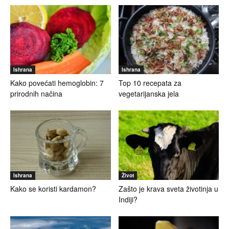
Ishrana
Ishrana
Kako povećati hemoglobin: 7
Top 10 recepata za
prirodnih načina
vegetarijanska jela
Ishrana
Život
Kako se koristi kardamon?
Zašto je krava sveta životinja u
Indiji?