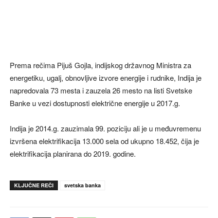
Prema rečima Pijuš Gojla, indijskog državnog Ministra za
energetiku, ugalj, obnovljive izvore energije i rudnike, Indija je
napredovala 73 mesta i zauzela 26 mesto na listi Svetske
Banke u vezi dostupnosti električne energije u 2017.g.
Indija je 2014.g. zauzimala 99. poziciju ali je u međuvremenu
izvršena elektrifikacija 13.000 sela od ukupno 18.452, čija je
elektrifikacija planirana do 2019. godine.
KLJUČNE REČI
svetska banka