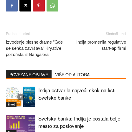
Prethodni tekst
Sledeći tekst
Izvođenje plesne drame “Gde
Indija promenila regulative
se senka završava“ Kryative
start-ap firmi
pozorišta iz Bangalora
POVEZANE OBJAVE
VIŠE OD AUTORA
Indija ostvarila najveći skok na listi
Svetske banke
Život
Svetska banka: Indija je postala bolje
mesto za poslovanje