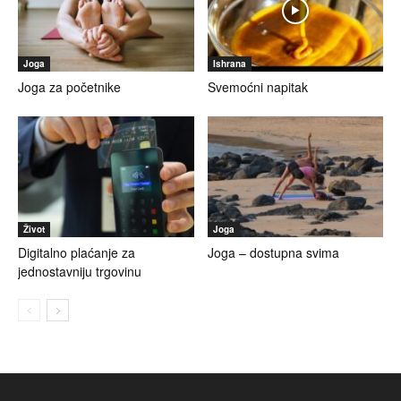
Joga
Ishrana
Joga za početnike
Svemoćni napitak
Život
Joga
Digitalno plaćanje za
Joga – dostupna svima
jednostavniju trgovinu