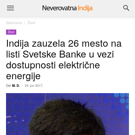
Naslovna
Život
Život
Indija zauzela 26 mesto na
listi Svetske Banke u vezi
dostupnosti električne
energije
Od
-
24. jun 2017.
M. D.