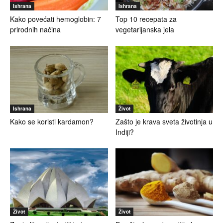
Ishrana
Ishrana
Kako povećati hemoglobin: 7
Top 10 recepata za
prirodnih načina
vegetarijanska jela
Ishrana
Život
Kako se koristi kardamon?
Zašto je krava sveta životinja u
Indiji?
Život
Život