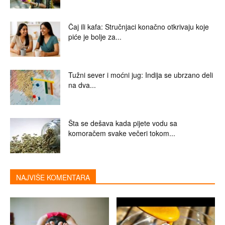
Čaj ili kafa: Stručnjaci konačno otkrivaju koje
piće je bolje za...
Tužni sever i moćni jug: Indija se ubrzano deli
na dva...
Šta se dešava kada pijete vodu sa
komoračem svake večeri tokom...
NAJVIŠE KOMENTARA