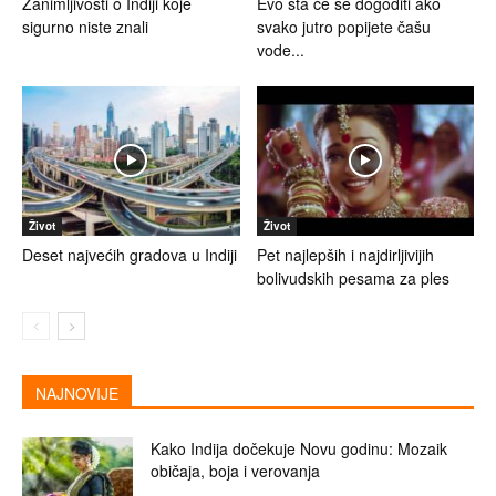
Zanimljivosti o Indiji koje
Evo šta će se dogoditi ako
sigurno niste znali
svako jutro popijete čašu
vode...
Život
Život
Deset najvećih gradova u Indiji
Pet najlepših i najdirljivijih
bolivudskih pesama za ples
NAJNOVIJE
Kako Indija dočekuje Novu godinu: Mozaik
običaja, boja i verovanja