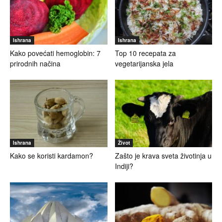
Ishrana
Ishrana
Kako povećati hemoglobin: 7
Top 10 recepata za
prirodnih načina
vegetarijanska jela
Ishrana
Život
Kako se koristi kardamon?
Zašto je krava sveta životinja u
Indiji?