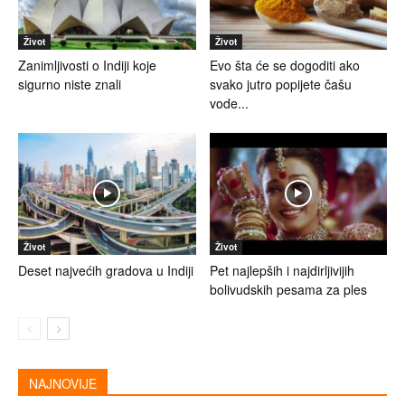
Život
Život
Zanimljivosti o Indiji koje
Evo šta će se dogoditi ako
sigurno niste znali
svako jutro popijete čašu
vode...
Život
Život
Deset najvećih gradova u Indiji
Pet najlepših i najdirljivijih
bolivudskih pesama za ples
NAJNOVIJE