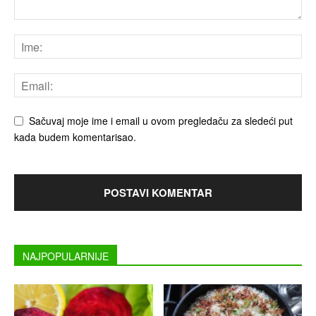
Sačuvaj moje ime i email u ovom pregledaču za sledeći put
kada budem komentarisao.
NAJPOPULARNIJE