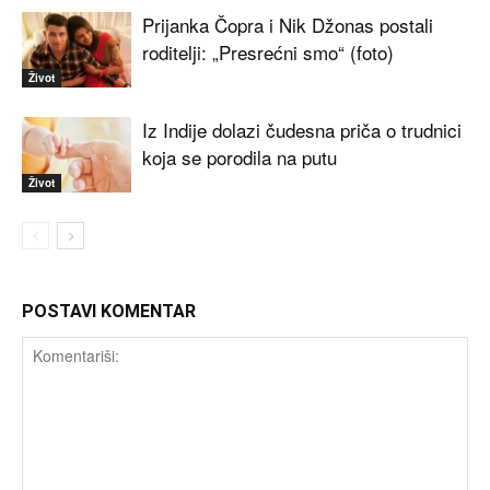
Prijanka Čopra i Nik Džonas postali
roditelji: „Presrećni smo“ (foto)
Život
Iz Indije dolazi čudesna priča o trudnici
koja se porodila na putu
Život
POSTAVI KOMENTAR