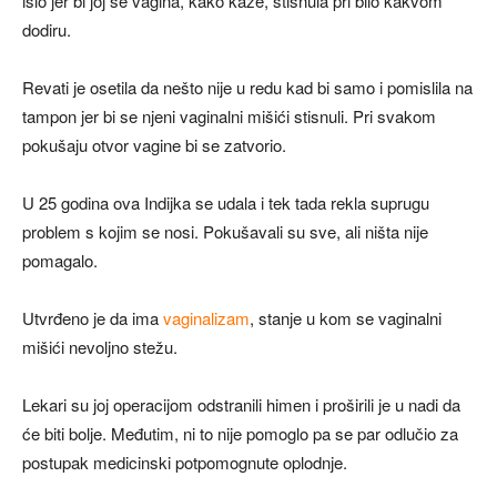
išlo jer bi joj se vagina, kako kaže, stisnula pri bilo kakvom
dodiru.
Revati je osetila da nešto nije u redu kad bi samo i pomislila na
tampon jer bi se njeni vaginalni mišići stisnuli. Pri svakom
pokušaju otvor vagine bi se zatvorio.
U 25 godina ova Indijka se udala i tek tada rekla suprugu
problem s kojim se nosi. Pokušavali su sve, ali ništa nije
pomagalo.
Utvrđeno je da ima
vaginalizam
, stanje u kom se vaginalni
mišići nevoljno stežu.
Lekari su joj operacijom odstranili himen i proširili je u nadi da
će biti bolje. Međutim, ni to nije pomoglo pa se par odlučio za
postupak medicinski potpomognute oplodnje.