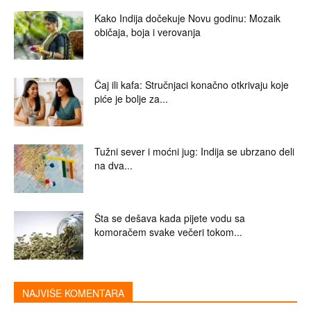
Kako Indija dočekuje Novu godinu: Mozaik
običaja, boja i verovanja
Čaj ili kafa: Stručnjaci konačno otkrivaju koje
piće je bolje za...
Tužni sever i moćni jug: Indija se ubrzano deli
na dva...
Šta se dešava kada pijete vodu sa
komoračem svake večeri tokom...
NAJVIŠE KOMENTARA