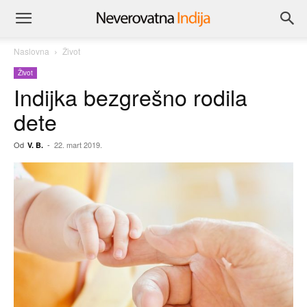
Naslovna
Život
Život
Indijka bezgrešno rodila
dete
Od
-
22. mart 2019.
V. B.