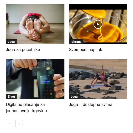
Joga
Ishrana
Joga za početnike
Svemoćni napitak
Život
Joga
Digitalno plaćanje za
Joga – dostupna svima
jednostavniju trgovinu