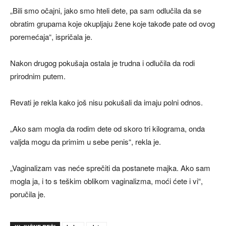
„Bili smo očajni, jako smo hteli dete, pa sam odlučila da se
obratim grupama koje okupljaju žene koje takođe pate od ovog
poremećaja“, ispričala je.
Nakon drugog pokušaja ostala je trudna i odlučila da rodi
prirodnim putem.
Revati je rekla kako još nisu pokušali da imaju polni odnos.
„Ako sam mogla da rodim dete od skoro tri kilograma, onda
valjda mogu da primim u sebe penis“, rekla je.
„Vaginalizam vas neće sprečiti da postanete majka. Ako sam
mogla ja, i to s teškim oblikom vaginalizma, moći ćete i vi“,
poručila je.