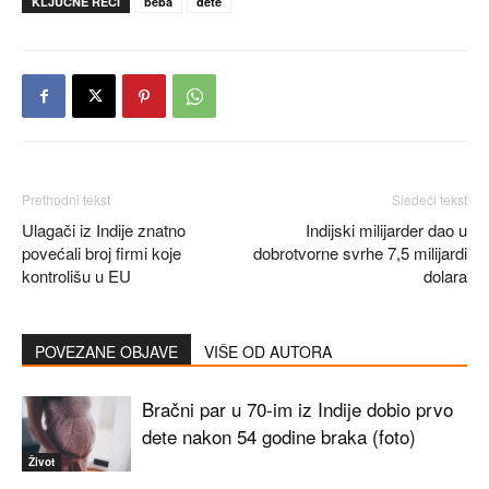
KLJUČNE REČI
beba
dete
Prethodni tekst
Sledeći tekst
Ulagači iz Indije znatno
Indijski milijarder dao u
povećali broj firmi koje
dobrotvorne svrhe 7,5 milijardi
kontrolišu u EU
dolara
POVEZANE OBJAVE
VIŠE OD AUTORA
Bračni par u 70-im iz Indije dobio prvo
dete nakon 54 godine braka (foto)
Život