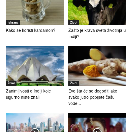
Ishrana
Život
Kako se koristi kardamon?
Zašto je krava sveta životinja u
Indiji?
Život
Život
Zanimljivosti o Indiji koje
Evo šta će se dogoditi ako
sigurno niste znali
svako jutro popijete čašu
vode...