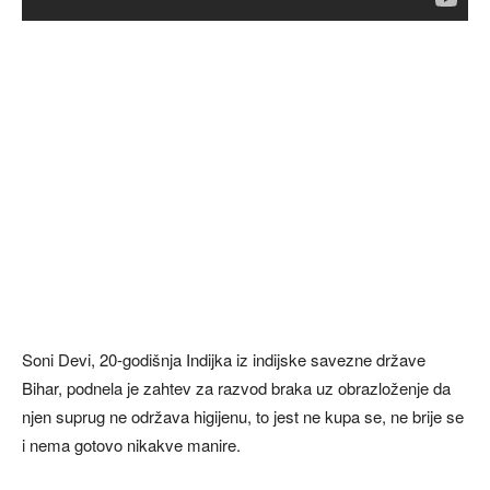
Soni Devi, 20-godišnja Indijka iz indijske savezne države
Bihar, podnela je zahtev za razvod braka uz obrazloženje da
njen suprug ne održava higijenu, to jest ne kupa se, ne brije se
i nema gotovo nikakve manire.