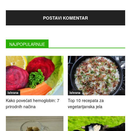
NAJPOPULARNIJE
Ishrana
Ishrana
Kako povećati hemoglobin: 7
Top 10 recepata za
prirodnih načina
vegetarijanska jela