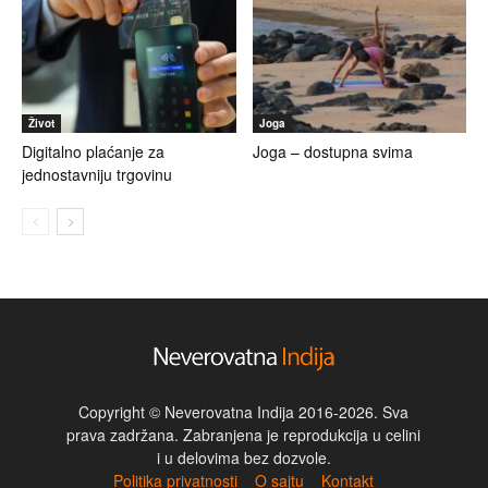
Život
Joga
Digitalno plaćanje za
Joga – dostupna svima
jednostavniju trgovinu
Copyright © Neverovatna Indija 2016-2026. Sva
prava zadržana. Zabranjena je reprodukcija u celini
i u delovima bez dozvole.
Politika privatnosti
O sajtu
Kontakt