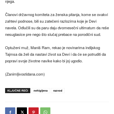
njega.
Članovi državnog komiteta za ženska pitanja, kome se ovakvi
zahtevi podnose, bili su zatečeni razlozima koje je Devi
navela. Odlučili su da paru daju dvomesečni ultimatum da reše
nesuglasice pre nego što slučaj prebace na porodični sud.
Optuženi muž, Maniš Ram, rekao je novinarima indijskog
Tajmsa da želi da nastavi život sa Devi i da će se potruditi da
popravi svoje životne navike kako bi joj ugodio.
(Zanimljivostidana.com)
KLJUČNE REČI
nehigijena
razvod