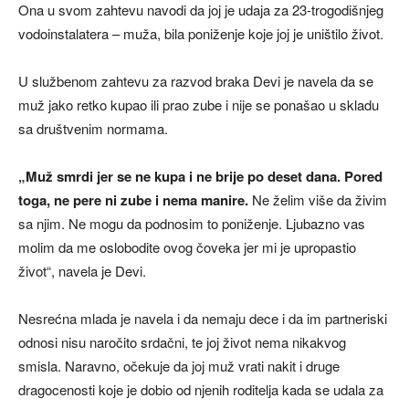
Ona u svom zahtevu navodi da joj je udaja za 23-trogodišnjeg
vodoinstalatera – muža, bila poniženje koje joj je uništilo život.
U službenom zahtevu za razvod braka Devi je navela da se
muž jako retko kupao ili prao zube i nije se ponašao u skladu
sa društvenim normama.
„Muž smrdi jer se ne kupa i ne brije po deset dana. Pored
toga, ne pere ni zube i nema manire.
Ne želim više da živim
sa njim. Ne mogu da podnosim to poniženje. Ljubazno vas
molim da me oslobodite ovog čoveka jer mi je upropastio
život“, navela je Devi.
Nesrećna mlada je navela i da nemaju dece i da im partneriski
odnosi nisu naročito srdačni, te joj život nema nikakvog
smisla. Naravno, očekuje da joj muž vrati nakit i druge
dragocenosti koje je dobio od njenih roditelja kada se udala za