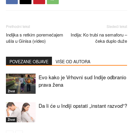
Prethodni tekst
Sledeći tekst
Indijka s retkim poremećajem
Indija: Ko trubi na semaforu –
ušla u Ginisa (video)
čeka duplo duže
POVEZANE OBJAVE
VIŠE OD AUTORA
Evo kako je Vrhovni sud Indije odbranio
prava žena
Život
Da li će u Indiji opstati „instant razvod“?
Život