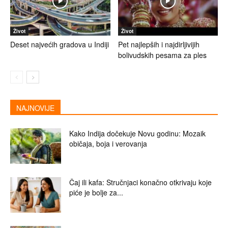
Život
Život
Deset najvećih gradova u Indiji
Pet najlepših i najdirljivijih
bolivudskih pesama za ples
NAJNOVIJE
Kako Indija dočekuje Novu godinu: Mozaik
običaja, boja i verovanja
Čaj ili kafa: Stručnjaci konačno otkrivaju koje
piće je bolje za...