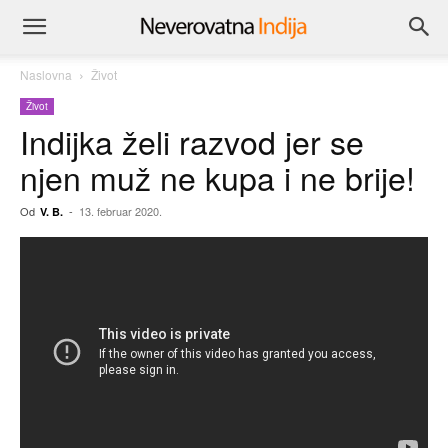
Naslovna
Život
Život
Indijka želi razvod jer se
njen muž ne kupa i ne brije!
Od
-
13. februar 2020.
V. B.