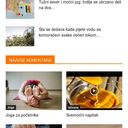
Tužni sever i moćni jug: Indija se ubrzano deli
na dva...
Šta se dešava kada pijete vodu sa
komoračem svake večeri tokom...
NAJVIŠE KOMENTARA
Joga
Ishrana
Joga za početnike
Svemoćni napitak