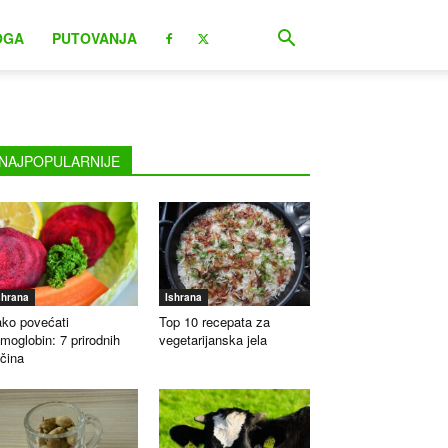
OGA
PUTOVANJA
NAJPOPULARNIJE
shrana
Ishrana
ko povećati
Top 10 recepata za
moglobin: 7 prirodnih
vegetarijanska jela
čina