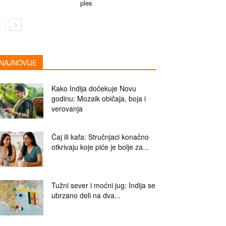
ples
NAJNOVIJE
Kako Indija dočekuje Novu
godinu: Mozaik običaja, boja i
verovanja
Čaj ili kafa: Stručnjaci konačno
otkrivaju koje piće je bolje za...
Tužni sever i moćni jug: Indija se
ubrzano deli na dva...