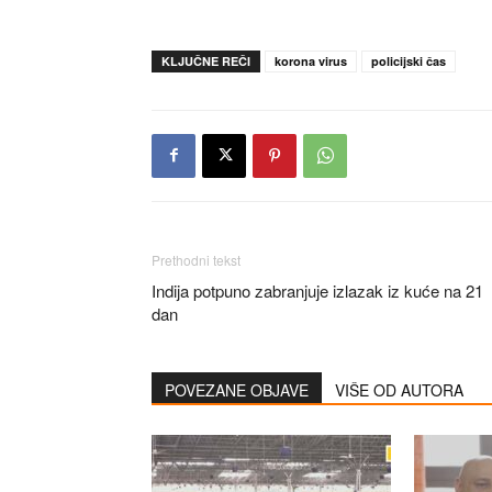
KLJUČNE REČI
korona virus
policijski čas
Prethodni tekst
Indija potpuno zabranjuje izlazak iz kuće na 21
dan
POVEZANE OBJAVE
VIŠE OD AUTORA