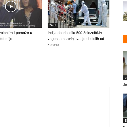
Život
 volontira i pomaže u
Indija obezbedila 500 železničkih
pidemije
vagona za zbrinjavanje obolelih od
korone
J
Jo
Ž