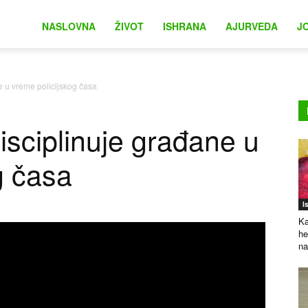
na
NASLOVNA
ŽIVOT
ISHRANA
AJURVEDA
J
ne u vreme policijskog časa
disciplinuje građane u
g časa
I
Ka
he
na