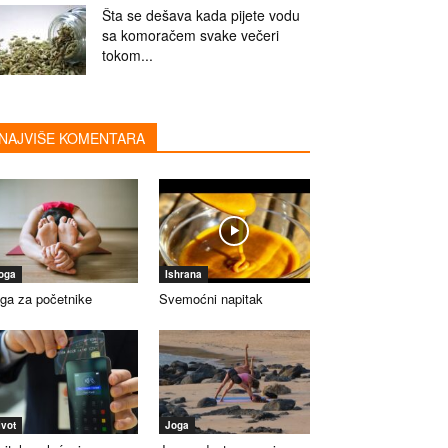
Šta se dešava kada pijete vodu
sa komoračem svake večeri
tokom...
NAJVIŠE KOMENTARA
oga
Ishrana
ga za početnike
Svemoćni napitak
ivot
Joga