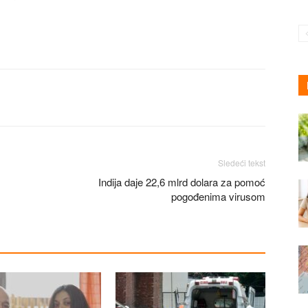
Sledeći tekst
Indija daje 22,6 mlrd dolara za pomoć
pogođenima virusom