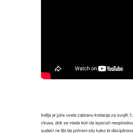
Indija je juče uvela zabranu kretanja za svojih 1
virusa, dok se vlada bori da isporuči neophodnu 
sudeći ne libi da primeni silu kako bi disciplino