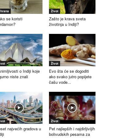
shrana
Život
ko se koristi
Zašto je krava sveta
ardamon?
životinja u Indiji?
ivot
Život
nimljivosti o Indiji koje
Evo šta će se dogoditi
gurno niste znali
ako svako jutro popijete
čašu vode...
ivot
Život
set najvećih gradova u
Pet najlepših i najdirljivijih
iji
bolivudskih pesama za