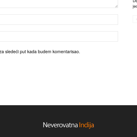
Di
je
za sledeći put kada budem komentarisao.