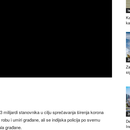
I
Ka
k
Ž
Za
si
,3 milijardi stanovnika u cilju sprečavanja širenja korona
Ž
robu i umiri građane, ali se indijska policija po svemu
De
Ind
vala građane.