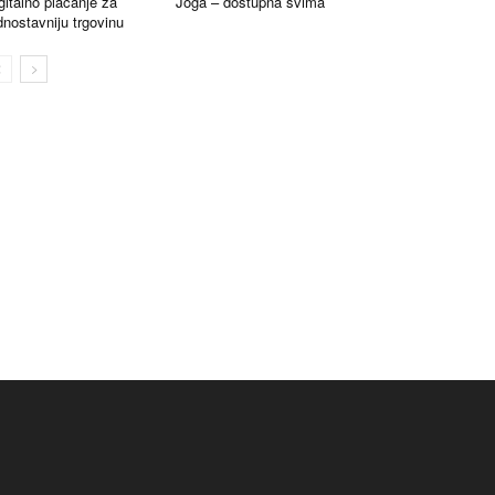
gitalno plaćanje za
Joga – dostupna svima
dnostavniju trgovinu