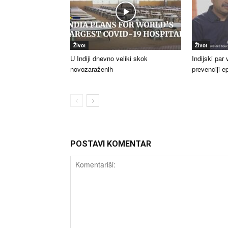
Život
Život
U Indiji dnevno veliki skok
Indijski par
novozaraženih
prevenciji e
POSTAVI KOMENTAR