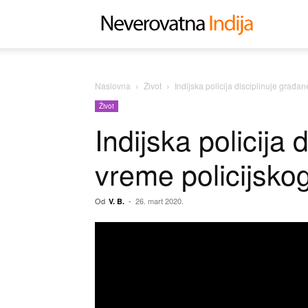
Neverovat
Indija
Naslovna
Život
Indijska policija disciplinuje građa
Život
Indijska policija 
vreme policijsko
Od
-
26. mart 2020.
V. B.