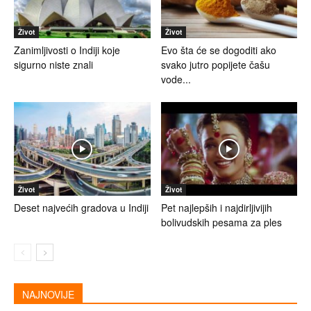
Život
Život
Zanimljivosti o Indiji koje
Evo šta će se dogoditi ako
sigurno niste znali
svako jutro popijete čašu
vode...
Život
Život
Deset najvećih gradova u Indiji
Pet najlepših i najdirljivijih
bolivudskih pesama za ples
NAJNOVIJE