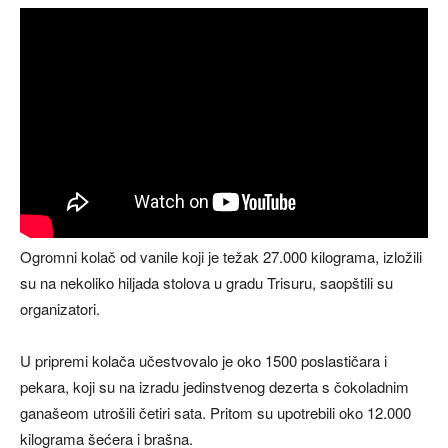
Ogromni kolač od vanile koji je težak 27.000 kilograma, izložili
su na nekoliko hiljada stolova u gradu Trisuru, saopštili su
organizatori.
U pripremi kolača učestvovalo je oko 1500 poslastičara i
pekara, koji su na izradu jedinstvenog dezerta s čokoladnim
ganašeom utrošili četiri sata. Pritom su upotrebili oko 12.000
kilograma šećera i brašna.