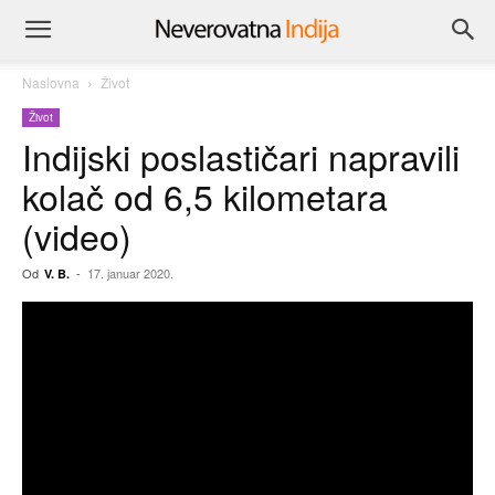
Naslovna
Život
Život
Indijski poslastičari napravili
kolač od 6,5 kilometara
(video)
Od
-
17. januar 2020.
V. B.