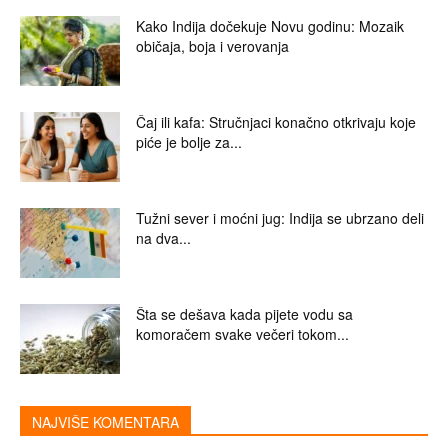
Kako Indija dočekuje Novu godinu: Mozaik
običaja, boja i verovanja
Čaj ili kafa: Stručnjaci konačno otkrivaju koje
piće je bolje za...
Tužni sever i moćni jug: Indija se ubrzano deli
na dva...
Šta se dešava kada pijete vodu sa
komoračem svake večeri tokom...
NAJVIŠE KOMENTARA