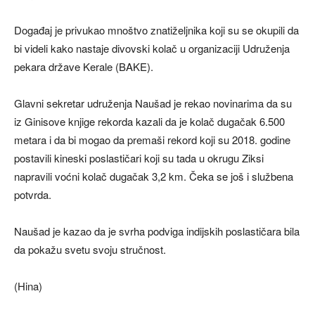
Događaj je privukao mnoštvo znatiželjnika koji su se okupili da
bi videli kako nastaje divovski kolač u organizaciji Udruženja
pekara države Kerale (BAKE).
Glavni sekretar udruženja Naušad je rekao novinarima da su
iz Ginisove knjige rekorda kazali da je kolač dugačak 6.500
metara i da bi mogao da premaši rekord koji su 2018. godine
postavili kineski poslastičari koji su tada u okrugu Ziksi
napravili voćni kolač dugačak 3,2 km. Čeka se još i službena
potvrda.
Naušad je kazao da je svrha podviga indijskih poslastičara bila
da pokažu svetu svoju stručnost.
(Hina)