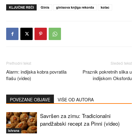
KLJUČNE REČI
Ginis
ginisova knjiga rekorda
kolac
Prethodni tekst
Sledeći tekst
Alarm: indijska kobra povratila
Praznik pokretnih slika u
flašu (video)
indijskom Oksfordu
POVEZANE OBJAVE
VIŠE OD AUTORA
Savršen za zimu: Tradicionalni
pandžabski recept za Pinni (video)
Ishrana