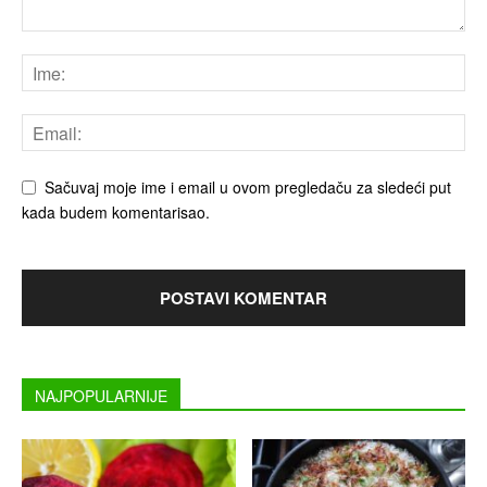
Sačuvaj moje ime i email u ovom pregledaču za sledeći put
kada budem komentarisao.
NAJPOPULARNIJE