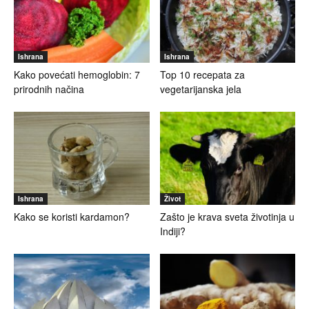
Ishrana
Ishrana
Kako povećati hemoglobin: 7
Top 10 recepata za
prirodnih načina
vegetarijanska jela
Ishrana
Život
Kako se koristi kardamon?
Zašto je krava sveta životinja u
Indiji?