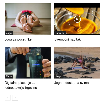
Joga
Ishrana
Joga za početnike
Svemoćni napitak
Život
Joga
Digitalno plaćanje za
Joga – dostupna svima
jednostavniju trgovinu