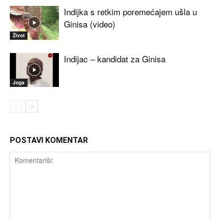
Indijka s retkim poremećajem ušla u
Ginisa (video)
Život
Indijac – kandidat za Ginisa
Joga
POSTAVI KOMENTAR