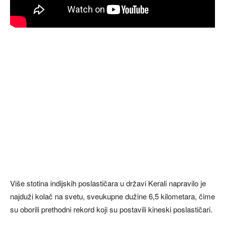
Više stotina indijskih poslastičara u državi Kerali napravilo je
najduži kolač na svetu, sveukupne dužine 6,5 kilometara, čime
su oborili prethodni rekord koji su postavili kineski poslastičari.