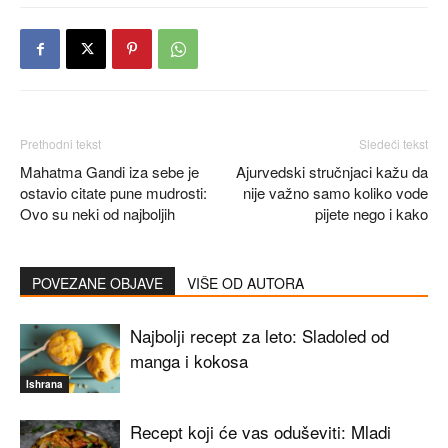
Prethodni tekst
Sledeći tekst
Mahatma Gandi iza sebe je
Ajurvedski stručnjaci kažu da
ostavio citate pune mudrosti:
nije važno samo koliko vode
Ovo su neki od najboljih
pijete nego i kako
POVEZANE OBJAVE
VIŠE OD AUTORA
Najbolji recept za leto: Sladoled od
manga i kokosa
Ishrana
Recept koji će vas oduševiti: Mladi