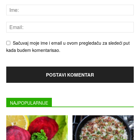
Sačuvaj moje ime i email u ovom pregledaču za sledeći put
kada budem komentarisao.
NAJPOPULARNIJE