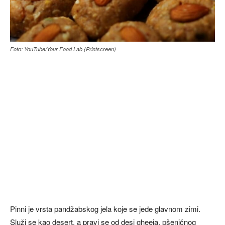
Foto: YouTube/Your Food Lab (Printscreen)
Pinni je vrsta pandžabskog jela koje se jede glavnom zimi.
Služi se kao desert, a pravi se od desi gheeja, pšeničnog