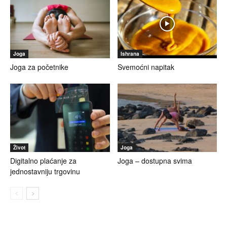
Joga
Ishrana
Joga za početnike
Svemoćni napitak
Život
Joga
Digitalno plaćanje za
Joga – dostupna svima
jednostavniju trgovinu