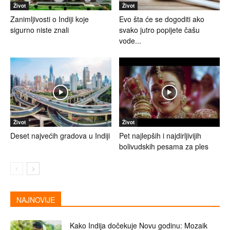
Život
Život
Zanimljivosti o Indiji koje
Evo šta će se dogoditi ako
sigurno niste znali
svako jutro popijete čašu
vode...
Život
Život
Deset najvećih gradova u Indiji
Pet najlepših i najdirljivijih
bolivudskih pesama za ples
NAJNOVIJE
Kako Indija dočekuje Novu godinu: Mozaik