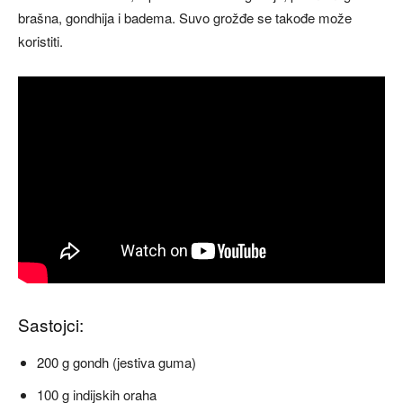
brašna, gondhija i badema. Suvo grožđe se takođe može
koristiti.
Sastojci:
200 g gondh (jestiva guma)
100 g indijskih oraha