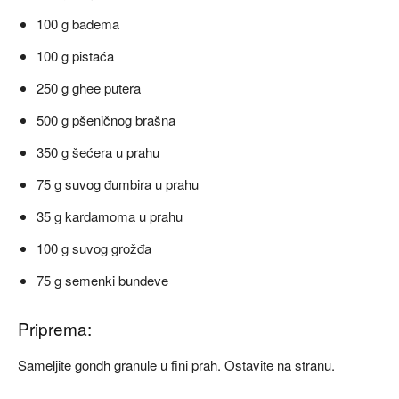
100 g badema
100 g pistaća
250 g ghee putera
500 g pšeničnog brašna
350 g šećera u prahu
75 g suvog đumbira u prahu
35 g kardamoma u prahu
100 g suvog grožđa
75 g semenki bundeve
Priprema:
Sameljite gondh granule u fini prah. Ostavite na stranu.