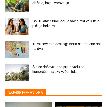
običaja, boja i verovanja
Čaj ili kafa: Stručnjaci konačno otkrivaju koje
piće je bolje za...
Tužni sever i moćni jug: Indija se ubrzano deli
na dva...
Šta se dešava kada pijete vodu sa
komoračem svake večeri tokom...
NAJVIŠE KOMENTARA