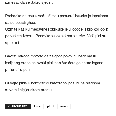
izmešati da se dobro sjedini.
Prebacite smesu u veću, široku posudu i istucite je lopaticom
da se opusti ghee.
Uzmite kašiku mešavine i oblikujte je u loptice ili bilo koji oblik
po vašem izboru. Ponovite sa ostatkom smeše. Vaši pini su
spremni.
Savet: Takođe možete da zalepite polovinu badema ili
indijskog oraha na svaki pini tako što ćete ga samo lagano
pritisnuti u peni.
Čuvajte pinis u hermetički zatvorenoj posudi na hladnom,
suvom i higijenskom mestu.
KLJUČNE REČI
kolac
pinni
recept