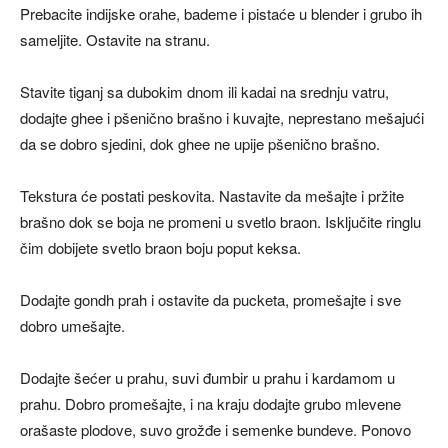
Prebacite indijske orahe, bademe i pistaće u blender i grubo ih
sameljite. Ostavite na stranu.
Stavite tiganj sa dubokim dnom ili kadai na srednju vatru,
dodajte ghee i pšenično brašno i kuvajte, neprestano mešajući
da se dobro sjedini, dok ghee ne upije pšenično brašno.
Tekstura će postati peskovita. Nastavite da mešajte i pržite
brašno dok se boja ne promeni u svetlo braon. Isključite ringlu
čim dobijete svetlo braon boju poput keksa.
Dodajte gondh prah i ostavite da pucketa, promešajte i sve
dobro umešajte.
Dodajte šećer u prahu, suvi đumbir u prahu i kardamom u
prahu. Dobro promešajte, i na kraju dodajte grubo mlevene
orašaste plodove, suvo grožđe i semenke bundeve. Ponovo