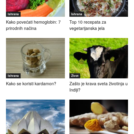
Ishrana
Ishrana
Kako povećati hemoglobin: 7
Top 10 recepata za
prirodnih načina
vegetarijanska jela
Ishrana
Život
Kako se koristi kardamon?
Zašto je krava sveta životinja u
Indiji?