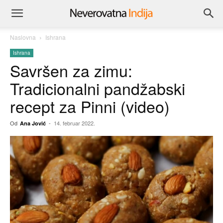
Naslovna
Ishrana
Ishrana
Savršen za zimu:
Tradicionalni pandžabski
recept za Pinni (video)
Od
-
14. februar 2022.
Ana Jović