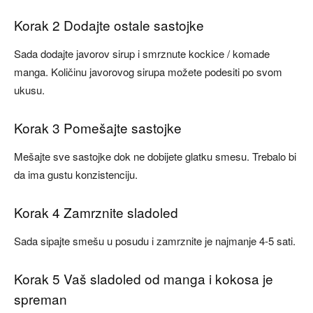
Korak 2 Dodajte ostale sastojke
Sada dodajte javorov sirup i smrznute kockice / komade
manga. Količinu javorovog sirupa možete podesiti po svom
ukusu.
Korak 3 Pomešajte sastojke
Mešajte sve sastojke dok ne dobijete glatku smesu. Trebalo bi
da ima gustu konzistenciju.
Korak 4 Zamrznite sladoled
Sada sipajte smešu u posudu i zamrznite je najmanje 4-5 sati.
Korak 5 Vaš sladoled od manga i kokosa je
spreman