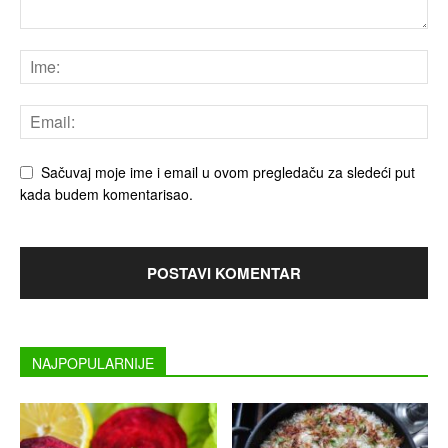
Sačuvaj moje ime i email u ovom pregledaču za sledeći put
kada budem komentarisao.
NAJPOPULARNIJE