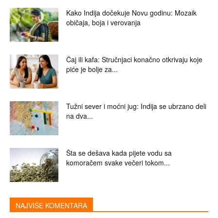
Kako Indija dočekuje Novu godinu: Mozaik
običaja, boja i verovanja
Čaj ili kafa: Stručnjaci konačno otkrivaju koje
piće je bolje za...
Tužni sever i moćni jug: Indija se ubrzano deli
na dva...
Šta se dešava kada pijete vodu sa
komoračem svake večeri tokom...
NAJVIŠE KOMENTARA