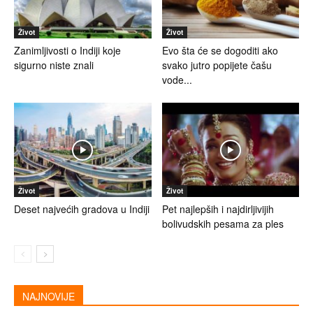
Život
Život
Zanimljivosti o Indiji koje
Evo šta će se dogoditi ako
sigurno niste znali
svako jutro popijete čašu
vode...
Život
Život
Deset najvećih gradova u Indiji
Pet najlepših i najdirljivijih
bolivudskih pesama za ples
NAJNOVIJE