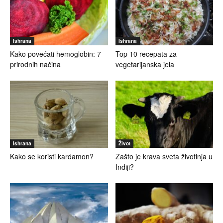
Ishrana
Ishrana
Kako povećati hemoglobin: 7
Top 10 recepata za
prirodnih načina
vegetarijanska jela
Ishrana
Život
Kako se koristi kardamon?
Zašto je krava sveta životinja u
Indiji?