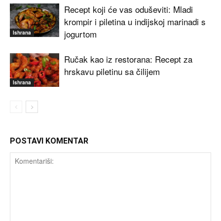
Recept koji će vas oduševiti: Mladi
krompir i piletina u indijskoj marinadi s
jogurtom
Ishrana
Ručak kao iz restorana: Recept za
hrskavu piletinu sa čilijem
Ishrana
POSTAVI KOMENTAR