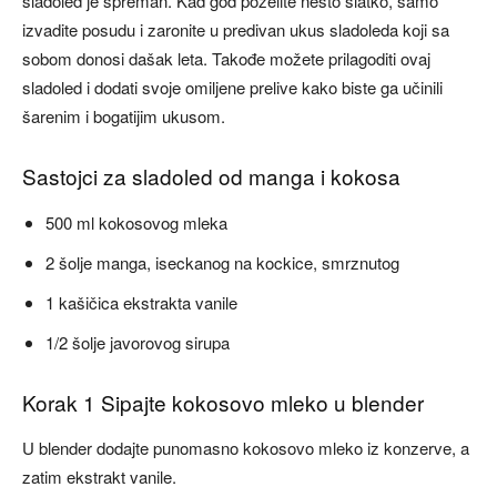
sladoled je spreman. Kad god poželite nešto slatko, samo
izvadite posudu i zaronite u predivan ukus sladoleda koji sa
sobom donosi dašak leta. Takođe možete prilagoditi ovaj
sladoled i dodati svoje omiljene prelive kako biste ga učinili
šarenim i bogatijim ukusom.
Sastojci za sladoled od manga i kokosa
500 ml kokosovog mleka
2 šolje manga, iseckanog na kockice, smrznutog
1 kašičica ekstrakta vanile
1/2 šolje javorovog sirupa
Korak 1 Sipajte kokosovo mleko u blender
U blender dodajte punomasno kokosovo mleko iz konzerve, a
zatim ekstrakt vanile.