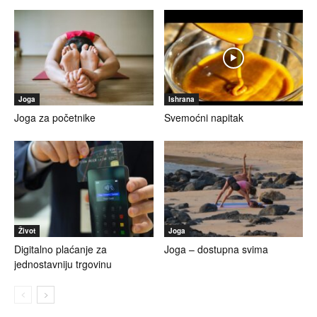
Joga
Ishrana
Joga za početnike
Svemoćni napitak
Život
Joga
Digitalno plaćanje za
Joga – dostupna svima
jednostavniju trgovinu