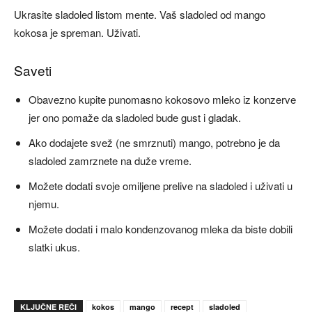
Ukrasite sladoled listom mente. Vaš sladoled od mango
kokosa je spreman. Uživati.
Saveti
Obavezno kupite punomasno kokosovo mleko iz konzerve
jer ono pomaže da sladoled bude gust i gladak.
Ako dodajete svež (ne smrznuti) mango, potrebno je da
sladoled zamrznete na duže vreme.
Možete dodati svoje omiljene prelive na sladoled i uživati u
njemu.
Možete dodati i malo kondenzovanog mleka da biste dobili
slatki ukus.
KLJUČNE REČI
kokos
mango
recept
sladoled