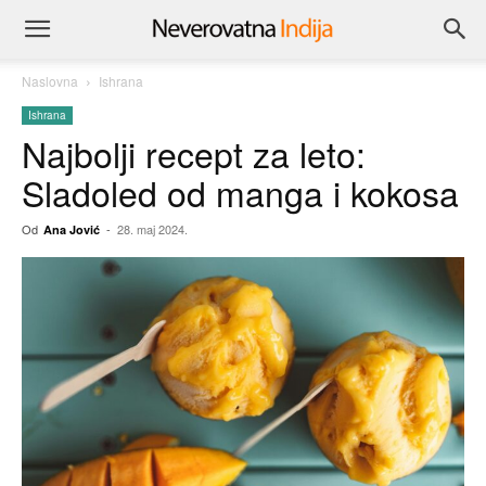
Naslovna
Ishrana
Ishrana
Najbolji recept za leto:
Sladoled od manga i kokosa
Od
-
28. maj 2024.
Ana Jović