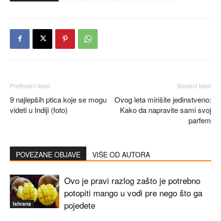
Prethodni tekst
Sledeći tekst
9 najlepših ptica koje se mogu
Ovog leta mirišite jedinstveno:
videti u Indiji (foto)
Kako da napravite sami svoj
parfem
POVEZANE OBJAVE
VIŠE OD AUTORA
Ovo je pravi razlog zašto je potrebno
potopiti mango u vodi pre nego što ga
pojedete
Ishrana