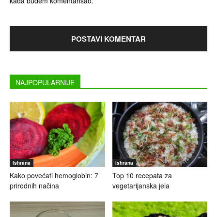
kada budem komentarisao.
NAJPOPULARNIJE
Ishrana
Ishrana
Kako povećati hemoglobin: 7
Top 10 recepata za
prirodnih načina
vegetarijanska jela