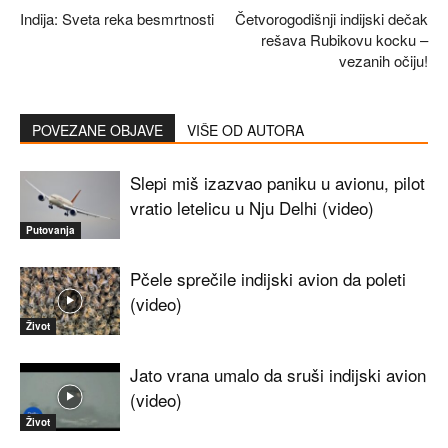
Indija: Sveta reka besmrtnosti
Četvorogodišnji indijski dečak
rešava Rubikovu kocku –
vezanih očiju!
POVEZANE OBJAVE
VIŠE OD AUTORA
Slepi miš izazvao paniku u avionu, pilot
vratio letelicu u Nju Delhi (video)
Putovanja
Pčele sprečile indijski avion da poleti
(video)
Život
Jato vrana umalo da sruši indijski avion
(video)
Život