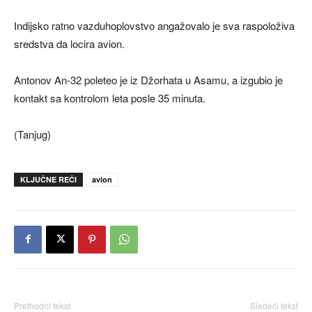
Indijsko ratno vazduhoplovstvo angažovalo je sva raspoloživa
sredstva da locira avion.
Antonov An-32 poleteo je iz Džorhata u Asamu, a izgubio je
kontakt sa kontrolom leta posle 35 minuta.
(Tanjug)
KLJUČNE REČI
avion
Prethodni tekst
Sledeći tekst