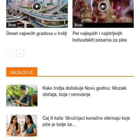
Život
Život
Deset najvećih gradova u Indiji
Pet najlepših i najdirljivijih
bolivudskih pesama za ples
NAJNOVIJE
Kako Indija dočekuje Novu godinu: Mozaik
običaja, boja i verovanja
Čaj ili kafa: Stručnjaci konačno otkrivaju koje
piće je bolje za...