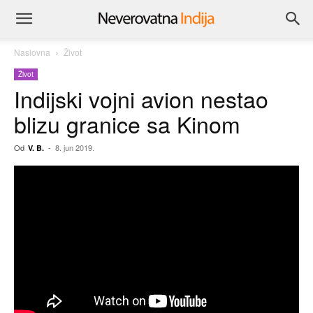
Naslovna
Život
Život
Indijski vojni avion nestao
blizu granice sa Kinom
Od
-
8. jun 2019.
V. B.