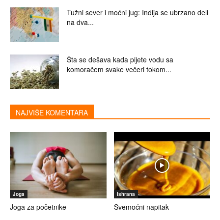
Tužni sever i moćni jug: Indija se ubrzano deli
na dva...
Šta se dešava kada pijete vodu sa
komoračem svake večeri tokom...
NAJVIŠE KOMENTARA
Joga
Ishrana
Joga za početnike
Svemoćni napitak