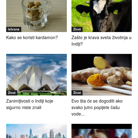
Ishrana
Život
Kako se koristi kardamon?
Zašto je krava sveta životinja u
Indiji?
Život
Život
Zanimljivosti o Indiji koje
Evo šta će se dogoditi ako
sigurno niste znali
svako jutro popijete čašu
vode...