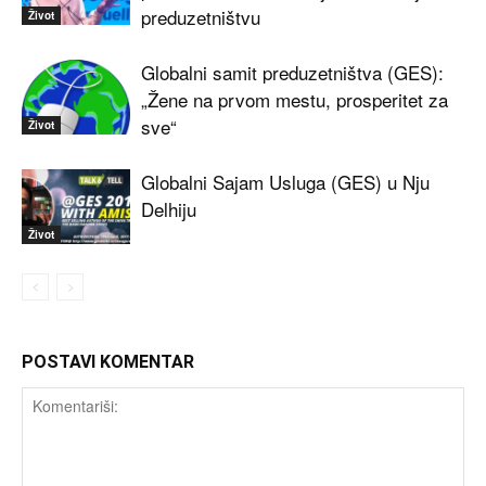
preduzetništvu
Život
Globalni samit preduzetništva (GES):
„Žene na prvom mestu, prosperitet za
sve“
Život
Globalni Sajam Usluga (GES) u Nju
Delhiju
Život
POSTAVI KOMENTAR