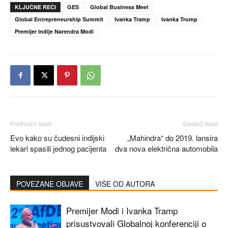
KLJUČNE REČI
GES
Global Business Meet
Global Entrepreneurship Summit
Ivanka Tramp
Ivanka Trump
Premijer Indije Narendra Modi
Prethodni tekst
Sledeći tekst
Evo kako su čudesni indijski
„Mahindra“ do 2019. lansira
lekari spasili jednog pacijenta
dva nova električna automobila
POVEZANE OBJAVE
VIŠE OD AUTORA
Premijer Modi i Ivanka Tramp
prisustvovali Globalnoj konferenciji o