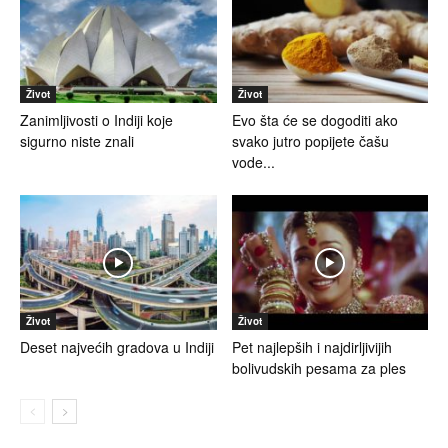
Život
Život
Zanimljivosti o Indiji koje
Evo šta će se dogoditi ako
sigurno niste znali
svako jutro popijete čašu
vode...
Život
Život
Deset najvećih gradova u Indiji
Pet najlepših i najdirljivijih
bolivudskih pesama za ples