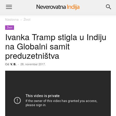
Naslovna
Život
Život
Ivanka Tramp stigla u Indiju
na Globalni samit
preduzetništva
Od
-
28. novembar 2017.
V. B.