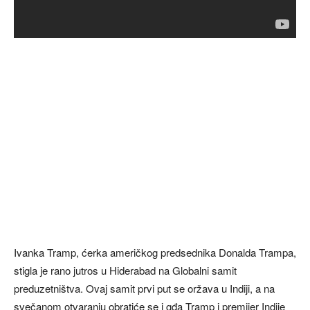
Ivanka Tramp, ćerka američkog predsednika Donalda Trampa,
stigla je rano jutros u Hiderabad na Globalni samit
preduzetništva. Ovaj samit prvi put se oržava u Indiji, a na
svečanom otvaranju obratiće se i gđa Tramp i premijer Indije