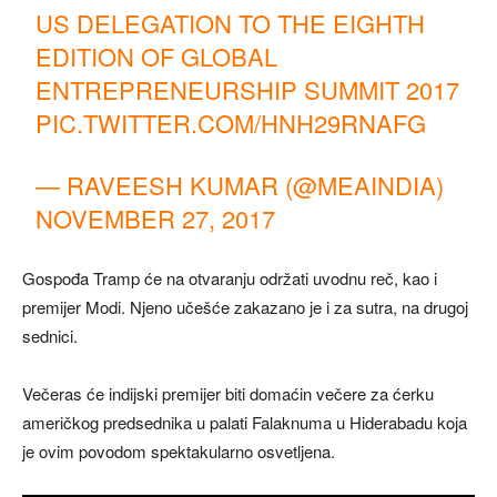
US DELEGATION TO THE EIGHTH
EDITION OF GLOBAL
ENTREPRENEURSHIP SUMMIT 2017
PIC.TWITTER.COM/HNH29RNAFG
— RAVEESH KUMAR (@MEAINDIA)
NOVEMBER 27, 2017
Gospođa Tramp će na otvaranju održati uvodnu reč, kao i
premijer Modi. Njeno učešće zakazano je i za sutra, na drugoj
sednici.
Večeras će indijski premijer biti domaćin večere za ćerku
američkog predsednika u palati Falaknuma u ​​Hiderabadu koja
je ovim povodom spektakularno osvetljena.