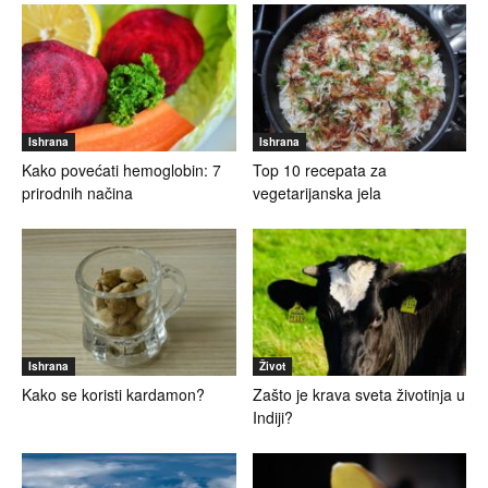
Ishrana
Ishrana
Kako povećati hemoglobin: 7
Top 10 recepata za
prirodnih načina
vegetarijanska jela
Ishrana
Život
Kako se koristi kardamon?
Zašto je krava sveta životinja u
Indiji?