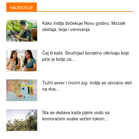
NAJNOVIJE
Kako Indija dočekuje Novu godinu: Mozaik
običaja, boja i verovanja
Čaj ili kafa: Stručnjaci konačno otkrivaju koje
piće je bolje za...
Tužni sever i moćni jug: Indija se ubrzano deli
na dva...
Šta se dešava kada pijete vodu sa
komoračem svake večeri tokom...