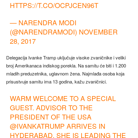
HTTPS://T.CO/OCPJCEN96T
— NARENDRA MODI
(@NARENDRAMODI)
NOVEMBER
28, 2017
Delegacija Ivanke Tramp uključuje visoke zvaničnike i veliki
broj Amerikanaca indiskog porekla. Na samitu će biti i 1.200
mladih preduzetnika, uglavnom žena. Najmlađa osoba koja
prisustvuje samitu ima 13 godina, kažu zvaničnici.
WARM WELCOME TO A SPECIAL
GUEST. ADVISOR TO THE
PRESIDENT OF THE USA
@IVANKATRUMP
ARRIVES IN
HYDERABAD. SHE IS LEADING THE