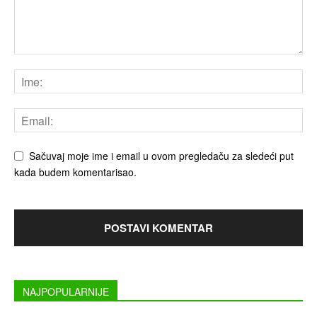
Sačuvaj moje ime i email u ovom pregledaču za sledeći put
kada budem komentarisao.
NAJPOPULARNIJE