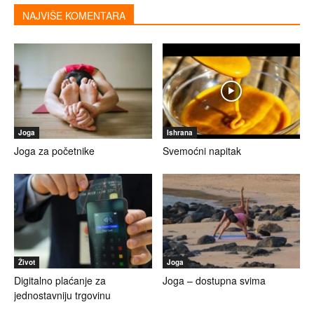
NAJVIŠE KOMENTARA
Joga
Ishrana
Joga za početnike
Svemoćni napitak
Život
Joga
Digitalno plaćanje za
Joga – dostupna svima
jednostavniju trgovinu