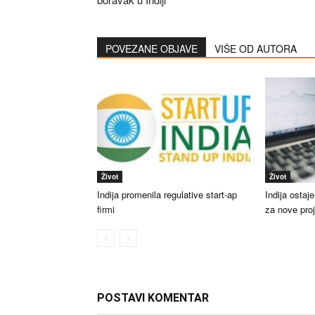
POVEZANE OBJAVE
VIŠE OD AUTORA
Život
Život
Indija promenila regulative start-ap
Indija ostaj
firmi
za nove pro
POSTAVI KOMENTAR