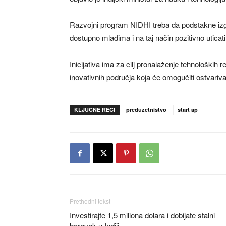
Razvojni program NIDHI treba da podstakne izgr
dostupno mladima i na taj način pozitivno utica
Inicijativa ima za cilj pronalaženje tehnoloških
inovativnih područja koja će omogučiti ostvariva
KLJUČNE REČI
preduzetništvo
start ap
Prethodni tekst
Investirajte 1,5 miliona dolara i dobijate stalni
boravak u Indiji