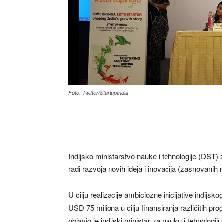
Foto: Twitter/StartupIndia
Indijsko ministarstvo nauke i tehnologije (DST) 
radi razvoja novih ideja i inovacija (zasnovanih
U cilju realizacije ambiciozne inicijative indijsko
USD 75 miliona u cilju finansiranja različitih pr
objavio je indijski ministar za nauku i tehnologi