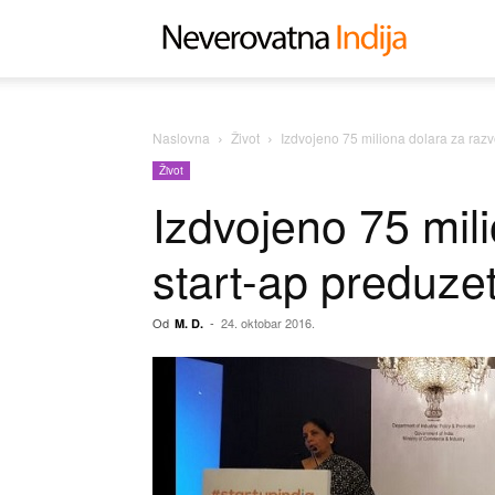
Neverovat
Indija
Naslovna
Život
Izdvojeno 75 miliona dolara za razvo
Život
Izdvojeno 75 mil
start-ap preduzetn
Od
-
24. oktobar 2016.
M. D.