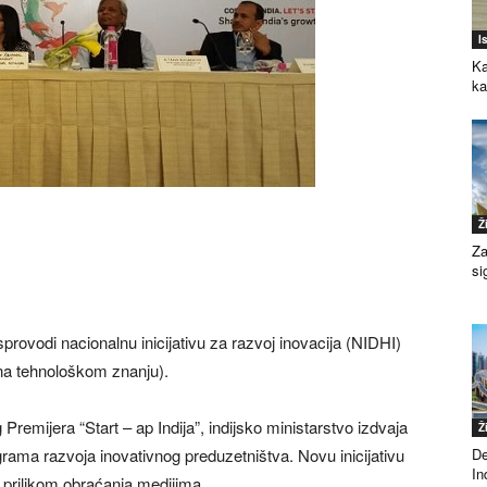
I
Ka
k
Ž
Za
si
sprovodi nacionalnu inicijativu za razvoj inovacija (NIDHI)
 na tehnološkom znanju).
g Premijera “Start – ap Indija”, indijsko ministarstvo izdvaja
Ž
De
ograma razvoja inovativnog preduzetništva. Novu inicijativu
Ind
ju prilikom obraćanja medijima.