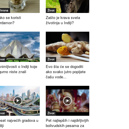
shrana
Život
ko se koristi
Zašto je krava sveta
ardamon?
životinja u Indiji?
ivot
Život
nimljivosti o Indiji koje
Evo šta će se dogoditi
gurno niste znali
ako svako jutro popijete
čašu vode...
ivot
Život
set najvećih gradova u
Pet najlepših i najdirljivijih
iji
bolivudskih pesama za