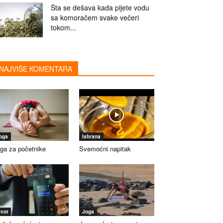
Šta se dešava kada pijete vodu
sa komoračem svake večeri
tokom...
NAJVIŠE KOMENTARA
oga
Ishrana
ga za početnike
Svemoćni napitak
ivot
Joga