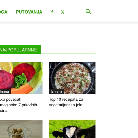
OGA
PUTOVANJA
NAJPOPULARNIJE
shrana
Ishrana
ko povećati
Top 10 recepata za
moglobin: 7 prirodnih
vegetarijanska jela
čina