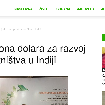
na
NASLOVNA
ŽIVOT
ISHRANA
AJURVEDA
J
j start-ap preduzetništva u Indiji
iona dolara za razvoj
ištva u Indiji
I
Ka
he
na