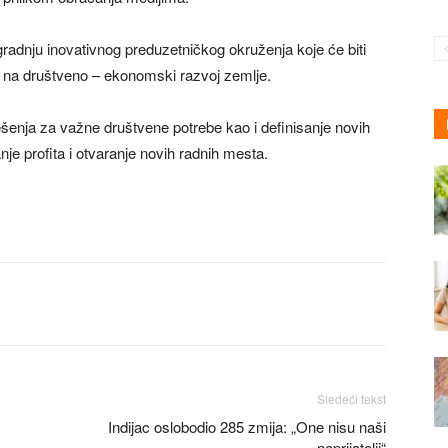
adnju inovativnog preduzetničkog okruženja koje će biti
ti na društveno – ekonomski razvoj zemlje.
 rešenja za važne društvene potrebe kao i definisanje novih
nje profita i otvaranje novih radnih mesta.
Sledeći tekst
Indijac oslobodio 285 zmija: „One nisu naši
neprijatelji“