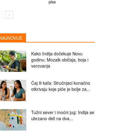
ples
NAJNOVIJE
Kako Indija dočekuje Novu
godinu: Mozaik običaja, boja i
verovanja
Čaj ili kafa: Stručnjaci konačno
otkrivaju koje piće je bolje za...
Tužni sever i moćni jug: Indija se
ubrzano deli na dva...