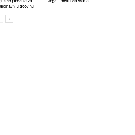
gitalno plaćanje za
Joga – dostupna svima
dnostavniju trgovinu