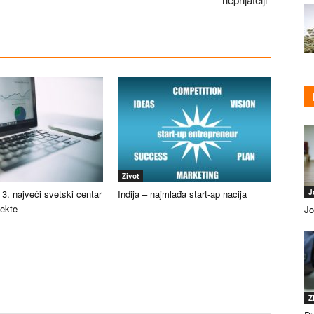
Život
e 3. najveći svetski centar
Indija – najmlađa start-ap nacija
J
jekte
Jo
Ž