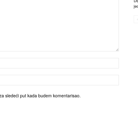
Di
je
za sledeći put kada budem komentarisao.