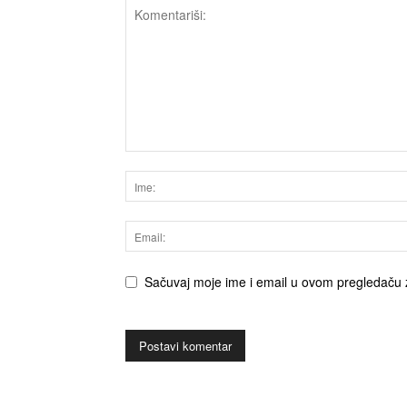
Sačuvaj moje ime i email u ovom pregledaču 