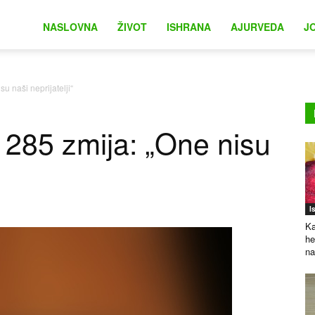
na
NASLOVNA
ŽIVOT
ISHRANA
AJURVEDA
J
u naši neprijatelji“
o 285 zmija: „One nisu
I
Ka
he
na