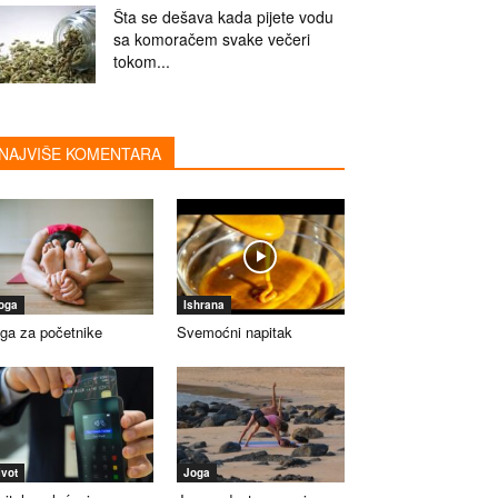
Šta se dešava kada pijete vodu
sa komoračem svake večeri
tokom...
NAJVIŠE KOMENTARA
oga
Ishrana
ga za početnike
Svemoćni napitak
ivot
Joga