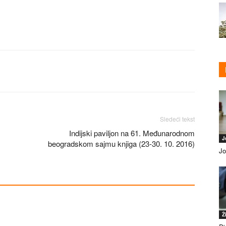
Sledeći tekst
Indijski paviljon na 61. Međunarodnom
J
beogradskom sajmu knjiga (23-30. 10. 2016)
Jo
Ž