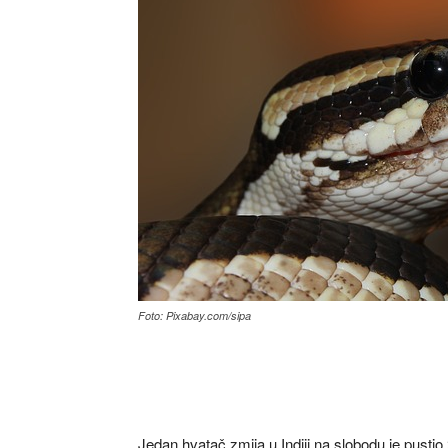
Foto: Pixabay.com/sipa
Jedan hvatač zmija u Indiji na slobodu je pustio 2