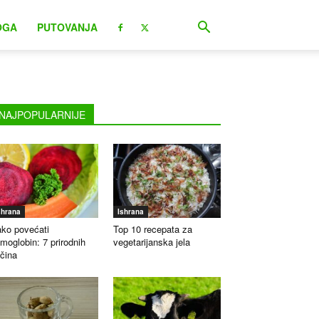
OGA
PUTOVANJA
NAJPOPULARNIJE
shrana
Ishrana
ko povećati
Top 10 recepata za
moglobin: 7 prirodnih
vegetarijanska jela
čina