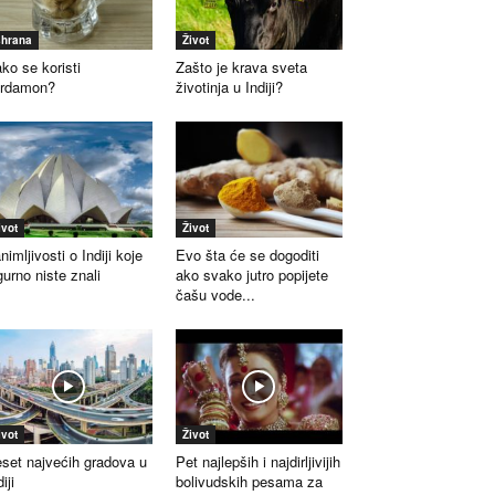
shrana
Život
ko se koristi
Zašto je krava sveta
ardamon?
životinja u Indiji?
ivot
Život
nimljivosti o Indiji koje
Evo šta će se dogoditi
gurno niste znali
ako svako jutro popijete
čašu vode...
ivot
Život
set najvećih gradova u
Pet najlepših i najdirljivijih
iji
bolivudskih pesama za