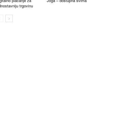
gitalno plaćanje za
Joga – dostupna svima
dnostavniju trgovinu