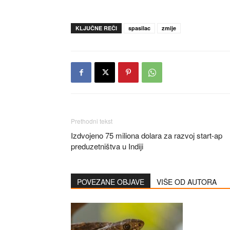
KLJUČNE REČI
spasilac
zmije
Prethodni tekst
Izdvojeno 75 miliona dolara za razvoj start-ap
preduzetništva u Indiji
POVEZANE OBJAVE
VIŠE OD AUTORA