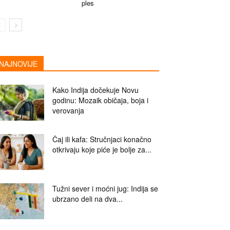
ples
NAJNOVIJE
Kako Indija dočekuje Novu
godinu: Mozaik običaja, boja i
verovanja
Čaj ili kafa: Stručnjaci konačno
otkrivaju koje piće je bolje za...
Tužni sever i moćni jug: Indija se
ubrzano deli na dva...