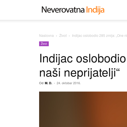
Neverovat
Indija
Naslovna
Život
Indijac oslobodio 285 zmija: „One nis
Život
Indijac oslobodi
naši neprijatelji“
Od
-
24. oktobar 2016.
M. D.