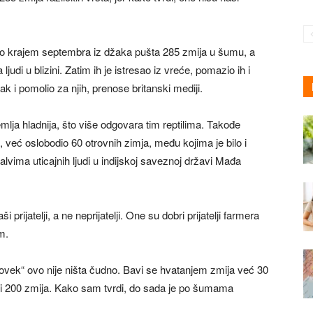
ako krajem septembra iz džaka pušta 285 zmija u šumu, a
judi u blizini. Zatim ih je istresao iz vreće, pomazio ih i
k i pomolio za njih, prenose britanski mediji.
mlja hladnija, što više odgovara tim reptilima. Takođe
 već oslobodio 60 otrovnih zimja, među kojima je bilo i
alvima uticajnih ljudi u indijskoj saveznoj državi Mađa
ijatelji, a ne neprijatelji. One su dobri prijatelji farmera
m.
ek“ ovo nije ništa čudno. Bavi se hvatanjem zmija već 30
i 200 zmija. Kako sam tvrdi, do sada je po šumama