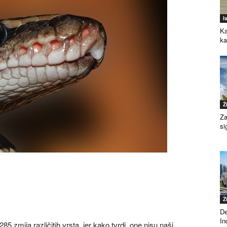
I
Ka
k
Ž
Za
si
Ž
De
Ind
85 zmija različitih vrsta, jer kako tvrdi, one nisu naši