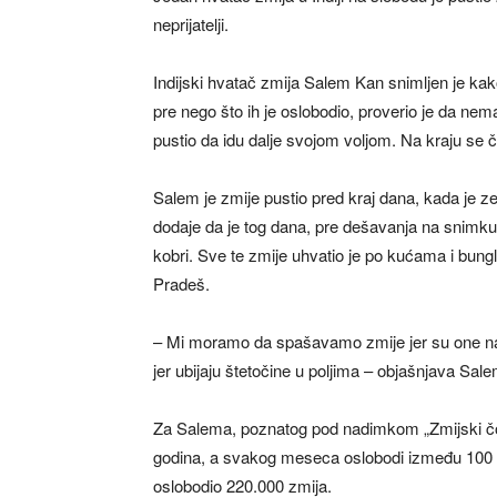
neprijatelji.
Indijski hvatač zmija Salem Kan snimljen je k
pre nego što ih je oslobodio, proverio je da nema l
pustio da idu dalje svojom voljom. Na kraju se ča
Salem je zmije pustio pred kraj dana, kada je ze
dodaje da je tog dana, pre dešavanja na snimku,
kobri. Sve te zmije uhvatio je po kućama i bungl
Pradeš.
– Mi moramo da spašavamo zmije jer su one naši pr
jer ubijaju štetočine u poljima – objašnjava Sale
Za Salema, poznatog pod nadimkom „Zmijski čov
godina, a svakog meseca oslobodi između 100 
oslobodio 220.000 zmija.