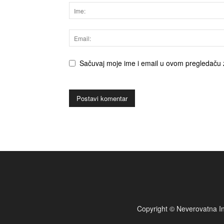
Sačuvaj moje ime i email u ovom pregledaču 
Copyright © Neverovatna In