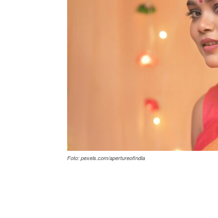
Foto: pexels.com/apertureofindia