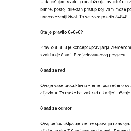
U današnjem svetu, pronalaženje ravnoteže u živ
brinite, postoji direktan pristup koji vam može 
uravnoteženiji život. To se zove pravilo 8+8+8.
Šta je pravilo 8+8+8?
Pravilo 8+8+8 je koncept upravljanja vremenom k
svaki traje 8 sati. Evo jednostavnog pregleda:
8 sati za rad
Ovo je vaše produktivno vreme, posvećeno svom
ciljevima. To može biti vaš rad u karijeri, učenj
8 sati za odmor
Ovaj period uključuje vreme spavanja i zastoja. 
ciljajte na oko 7-9 sati sna svake noći. Preostali