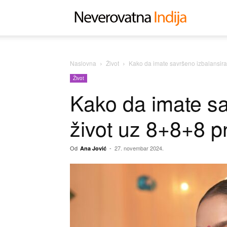
Neverovat
Indija
Naslovna
Život
Kako da imate savršeno izbalansira
Život
Kako da imate sa
život uz 8+8+8 pr
Od
-
27. novembar 2024.
Ana Jović