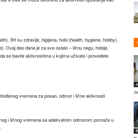
 faith). 3H su zdravlje, higijena, hobi (health, hygiene, hobby).
). Ovaj deo dana je za sve ostalo – ličnu negu, hobije,
 da se bavite aktivnostima u kojima uživate i provedete
J
Jo
dređenog vremena za posao, odmor i lične aktivnosti
dnog i ličnog vremena sa adekvatnim odmorom pomaže u
.
Ž