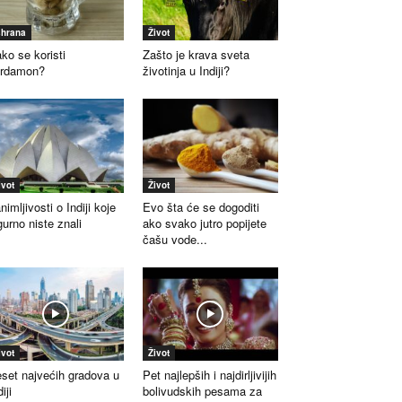
shrana
Život
ko se koristi
Zašto je krava sveta
ardamon?
životinja u Indiji?
ivot
Život
nimljivosti o Indiji koje
Evo šta će se dogoditi
gurno niste znali
ako svako jutro popijete
čašu vode...
ivot
Život
set najvećih gradova u
Pet najlepših i najdirljivijih
iji
bolivudskih pesama za