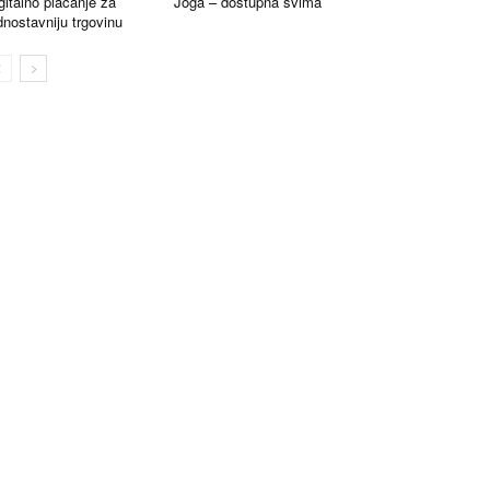
gitalno plaćanje za
Joga – dostupna svima
dnostavniju trgovinu