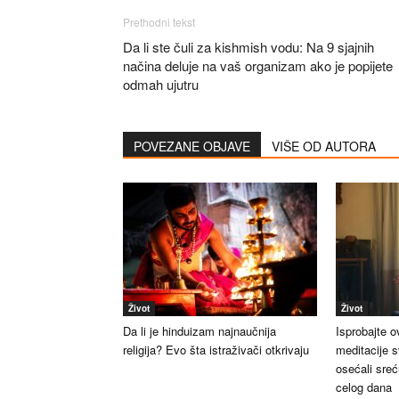
Prethodni tekst
Da li ste čuli za kishmish vodu: Na 9 sjajnih
načina deluje na vaš organizam ako je popijete
odmah ujutru
POVEZANE OBJAVE
VIŠE OD AUTORA
Život
Život
Da li je hinduizam najnaučnija
Isprobajte o
religija? Evo šta istraživači otkrivaju
meditacije s
osećali sre
celog dana