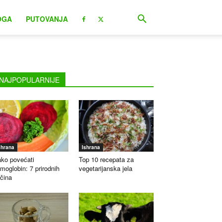
OGA
PUTOVANJA
NAJPOPULARNIJE
shrana
Ishrana
ko povećati
Top 10 recepata za
moglobin: 7 prirodnih
vegetarijanska jela
čina