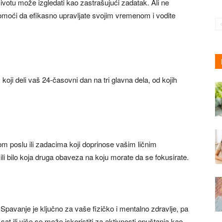
otu može izgledati kao zastrašujući zadatak. Ali ne
pomoći da efikasno upravljate svojim vremenom i vodite
oji deli vaš 24-časovni dan na tri glavna dela, od kojih
 poslu ili zadacima koji doprinose vašim ličnim
e ili bilo koja druga obaveza na koju morate da se fokusirate.
Spavanje je ključno za vaše fizičko i mentalno zdravlje, pa
 sat ili više se može iskoristiti za aktivnosti opuštanja kao