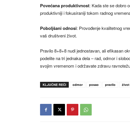
Povećana produktivnost
: Kada ste se dobro o
produktivniji i fokusiraniji tokom radnog vremen
Poboljšani odnosi
: Provođenje kvalitetnog vre
vaš društveni život.
Pravilo 8+8+8 nudi jednostavan, ali efikasan ok
podelite na tri jednaka dela – rad, odmor i slo
svojim vremenom i održavate zdravu ravnotežu
KLJUČNE REČI
odmor
posao
pravilo
život