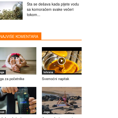
Šta se dešava kada pijete vodu
sa komoračem svake večeri
tokom...
NAJVIŠE KOMENTARA
oga
Ishrana
ga za početnike
Svemoćni napitak
ivot
Joga