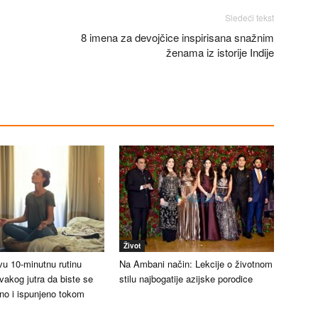
Sledeći tekst
8 imena za devojčice inspirisana snažnim
ženama iz istorije Indije
Život
vu 10-minutnu rutinu
Na Ambani način: Lekcije o životnom
vakog jutra da biste se
stilu najbogatije azijske porodice
ćno i ispunjeno tokom