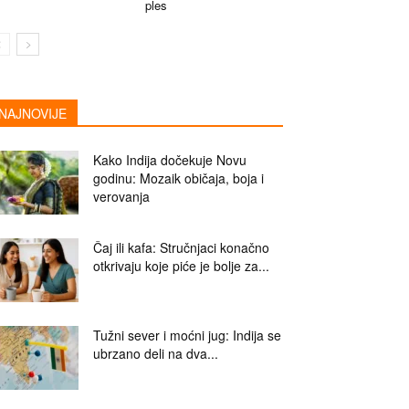
ples
NAJNOVIJE
Kako Indija dočekuje Novu
godinu: Mozaik običaja, boja i
verovanja
Čaj ili kafa: Stručnjaci konačno
otkrivaju koje piće je bolje za...
Tužni sever i moćni jug: Indija se
ubrzano deli na dva...