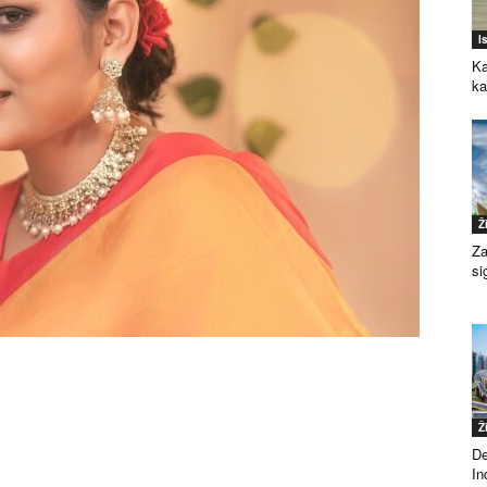
I
Ka
k
Ž
Za
si
Ž
De
Ind