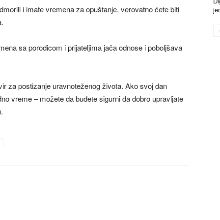
Di
dmorili i imate vremena za opuštanje, verovatno ćete biti
je
a.
mena sa porodicom i prijateljima jača odnose i poboljšava
vir za postizanje uravnoteženog života. Ako svoj dan
bodno vreme – možete da budete sigurni da dobro upravljate
.