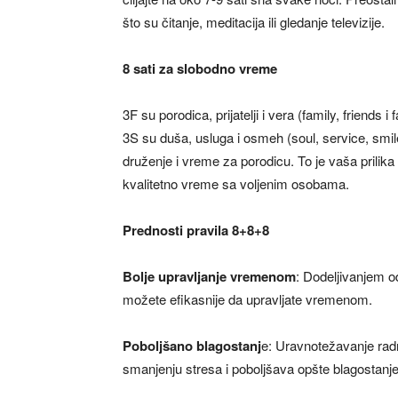
što su čitanje, meditacija ili gledanje televizije.
8 sati za slobodno vreme
3F su porodica, prijatelji i vera (family, friends i
3S su duša, usluga i osmeh (soul, service, smile
druženje i vreme za porodicu. To je vaša prilika
kvalitetno vreme sa voljenim osobama.
Prednosti pravila 8+8+8
Bolje upravljanje vremenom
: Dodeljivanjem o
možete efikasnije da upravljate vremenom.
Poboljšano blagostanj
e: Uravnotežavanje ra
smanjenju stresa i poboljšava opšte blagostanje