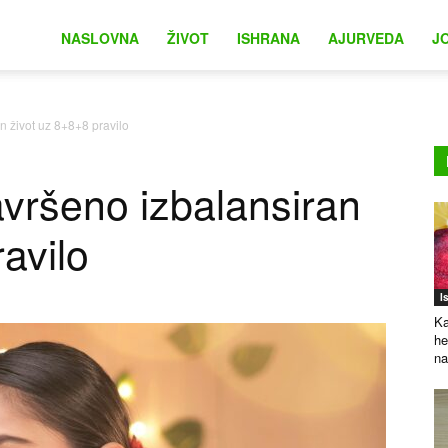
na
NASLOVNA
ŽIVOT
ISHRANA
AJURVEDA
J
n život uz 8+8+8 pravilo
vršeno izbalansiran
avilo
I
Ka
he
na