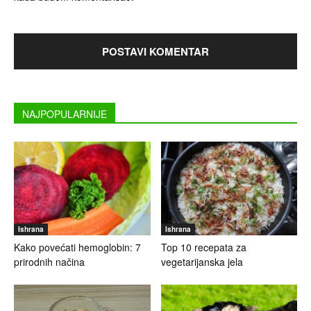
NAJPOPULARNIJE
Ishrana
Ishrana
Kako povećati hemoglobin: 7
Top 10 recepata za
prirodnih načina
vegetarijanska jela