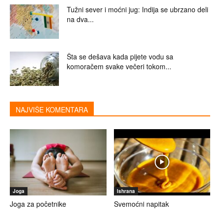
Tužni sever i moćni jug: Indija se ubrzano deli
na dva...
Šta se dešava kada pijete vodu sa
komoračem svake večeri tokom...
NAJVIŠE KOMENTARA
Joga
Ishrana
Joga za početnike
Svemoćni napitak