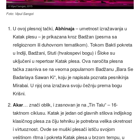
Foto: Vipul Sangoi
U ovoj plesnoj tački,
Abhinaja
– umetnost izražavanja u
Katak plesu – je prikazana kroz Badžan (pesma sa
religioznom ili duhovnom tematikom). Tokom Bakti pokreta
u Indiji, Badžani, Stuti (hvalospevi bogu) i Šloke su
uključeni u repertoar Katak plesa. Ova naročita plesna
tačka zasniva se na veoma popularnom Badžanu „Bara Se
Badariaya Sawan Ki“, koju je napisala poznata pesnikinja
Mirabai. U njoj ona izražava svoju čežnju prema bogu
Krišni.
Akar
… znači oblik, i zasnovan je na „Tin Talu“ – 16-
taktnom ciklusu. Katak je jedan od glavnih stilova indijskog
klasičnog plesa za čiju tehniku je potrebna velika okretnost
i virtuoznost. Ovde se muški plesači ističu svojom
veštinom ritma i pokreta Katak plesa u brzom tempu, u