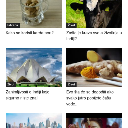
Ishrana
Život
Kako se koristi kardamon?
Zašto je krava sveta životinja u
Indiji?
Život
Život
Zanimljivosti o Indiji koje
Evo šta će se dogoditi ako
sigurno niste znali
svako jutro popijete čašu
vode...