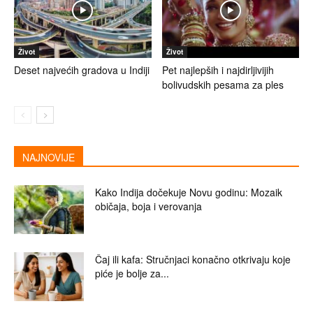
Život
Život
Deset najvećih gradova u Indiji
Pet najlepših i najdirljivijih
bolivudskih pesama za ples
NAJNOVIJE
Kako Indija dočekuje Novu godinu: Mozaik
običaja, boja i verovanja
Čaj ili kafa: Stručnjaci konačno otkrivaju koje
piće je bolje za...