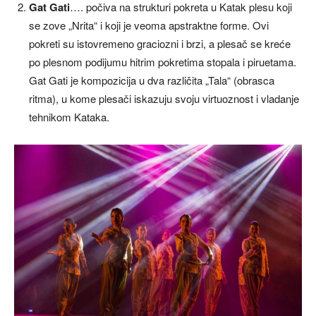
Gat Gati
…. počiva na strukturi pokreta u Katak plesu koji
se zove „Nrita“ i koji je veoma apstraktne forme. Ovi
pokreti su istovremeno graciozni i brzi, a plesač se kreće
po plesnom podijumu hitrim pokretima stopala i piruetama.
Gat Gati je kompozicija u dva različita „Tala“ (obrasca
ritma), u kome plesači iskazuju svoju virtuoznost i vladanje
tehnikom Kataka.