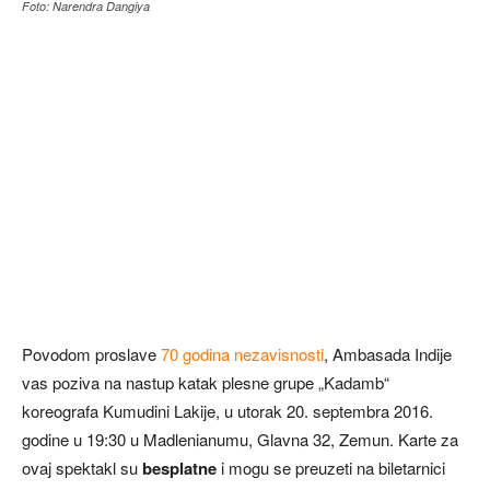
Foto: Narendra Dangiya
Povodom proslave
70 godina nezavisnosti
, Ambasada Indije
vas poziva na nastup katak plesne grupe „Kadamb“
koreografa Kumudini Lakije, u utorak 20. septembra 2016.
godine u 19:30 u Madlenianumu, Glavna 32, Zemun. Karte za
ovaj spektakl su
besplatne
i mogu se preuzeti na biletarnici