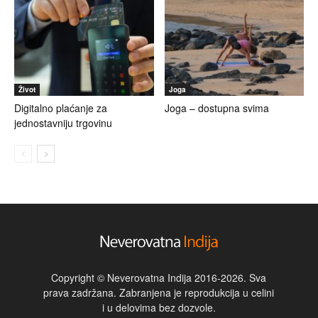
Život
Joga
Digitalno plaćanje za
Joga – dostupna svima
jednostavniju trgovinu
Copyright © Neverovatna Indija 2016-2026. Sva
prava zadržana. Zabranjena je reprodukcija u celini
i u delovima bez dozvole.