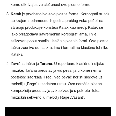
kome otkrivaju svu složenost ove plesne forme.
Katak
je prvobitno bio solo plesna forma. Koreografi su tek
su krajem sedamdesetih godina prošlog veka počeli da
stvaraju produkcije koristeći Katak kao medij. Katak se
lako prilagođava savremenim koreografijama, i nije
stilizovan poput ostalih klasičnih plesnih formi. Ova plesna
tačka zasniva se na izrazima i formatima klasične tehnike
Kataka.
Završna tačka je
Tarana
. U repertoaru klasične indijske
muzike, Tarana predstavlja vid pevanja u kome nema
poetskog sadržaja ili reči, već pevač koristi slogove uz
melodiju „Rage“ u zadatom ritmu. Ova naročita plesna
kompozicija predstavlja „vizuelizaciju u pokretu“ toka
muzičkih sekvenci u melodiji Rage „Vasant“.