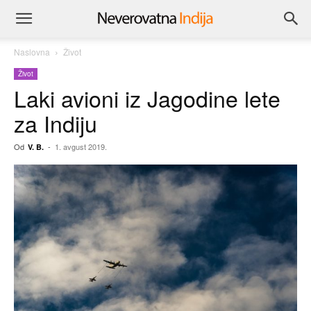
Naslovna
Život
Život
Laki avioni iz Jagodine lete
za Indiju
Od
-
1. avgust 2019.
V. B.