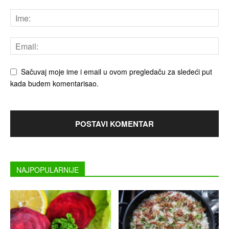
Sačuvaj moje ime i email u ovom pregledaču za sledeći put
kada budem komentarisao.
NAJPOPULARNIJE