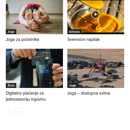
Joga
Ishrana
Joga za početnike
Svemoćni napitak
Život
Joga
Digitalno plaćanje za
Joga – dostupna svima
jednostavniju trgovinu