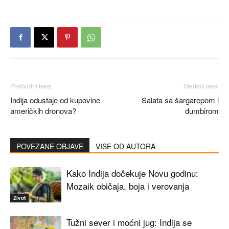
Prethodni tekst
Sledeći tekst
Indija odustaje od kupovine
Salata sa šargarepom i
američkih dronova?
đumbirom
POVEZANE OBJAVE
VIŠE OD AUTORA
Kako Indija dočekuje Novu godinu:
Mozaik običaja, boja i verovanja
Život
Tužni sever i moćni jug: Indija se