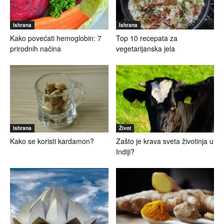
Ishrana
Ishrana
Kako povećati hemoglobin: 7
Top 10 recepata za
prirodnih načina
vegetarijanska jela
Ishrana
Život
Kako se koristi kardamon?
Zašto je krava sveta životinja u
Indiji?