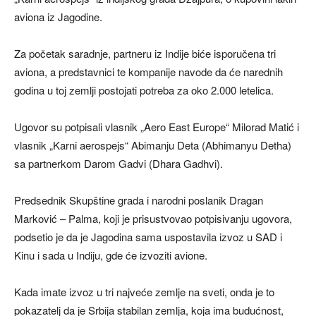
aviona iz Jagodine.
Za početak saradnje, partneru iz Indije biće isporučena tri
aviona, a predstavnici te kompanije navode da će narednih
godina u toj zemlji postojati potreba za oko 2.000 letelica.
Ugovor su potpisali vlasnik „Aero East Europe“ Milorad Matić i
vlasnik „Karni aerospejs“ Abimanju Deta (Abhimanyu Detha)
sa partnerkom Darom Gadvi (Dhara Gadhvi).
Predsednik Skupštine grada i narodni poslanik Dragan
Marković – Palma, koji je prisustvovao potpisivanju ugovora,
podsetio je da je Jagodina sama uspostavila izvoz u SAD i
Kinu i sada u Indiju, gde će izvoziti avione.
Kada imate izvoz u tri najveće zemlje na sveti, onda je to
pokazatelj da je Srbija stabilan zemlja, koja ima budućnost,