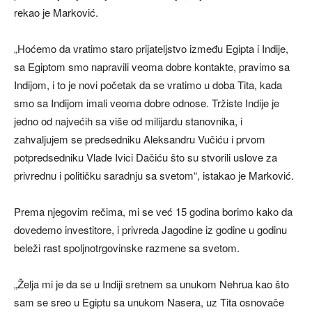
rekao je Marković.
„Hoćemo da vratimo staro prijateljstvo između Egipta i Indije,
sa Egiptom smo napravili veoma dobre kontakte, pravimo sa
Indijom, i to je novi početak da se vratimo u doba Tita, kada
smo sa Indijom imali veoma dobre odnose. Tržiste Indije je
jedno od najvećih sa više od milijardu stanovnika, i
zahvaljujem se predsedniku Aleksandru Vučiću i prvom
potpredsedniku Vlade Ivici Dačiću što su stvorili uslove za
privrednu i političku saradnju sa svetom“, istakao je Marković.
Prema njegovim rečima, mi se već 15 godina borimo kako da
dovedemo investitore, i privreda Jagodine iz godine u godinu
beleži rast spoljnotrgovinske razmene sa svetom.
„Želja mi je da se u Indiji sretnem sa unukom Nehrua kao što
sam se sreo u Egiptu sa unukom Nasera, uz Tita osnovače