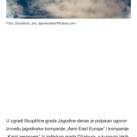
Foto: Donations_are_appreciated/Pixabay.com
U zgradi Skupštine grada Jagodine danas je potpisan ugovor
između jagodinske kompanije „Aero East Europe“ i kompanije
„Karni aerospejs“ iz indijskog grada Džajpura, o kupovini lakih