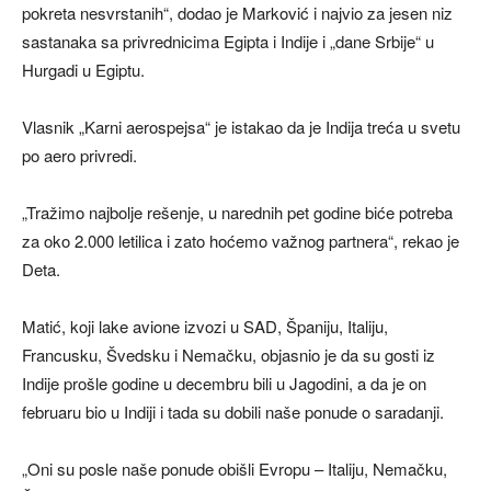
pokreta nesvrstanih“, dodao je Marković i najvio za jesen niz
sastanaka sa privrednicima Egipta i Indije i „dane Srbije“ u
Hurgadi u Egiptu.
Vlasnik „Karni aerospejsa“ je istakao da je Indija treća u svetu
po aero privredi.
„Tražimo najbolje rešenje, u narednih pet godine biće potreba
za oko 2.000 letilica i zato hoćemo važnog partnera“, rekao je
Deta.
Matić, koji lake avione izvozi u SAD, Španiju, Italiju,
Francusku, Švedsku i Nemačku, objasnio je da su gosti iz
Indije prošle godine u decembru bili u Jagodini, a da je on
februaru bio u Indiji i tada su dobili naše ponude o saradanji.
„Oni su posle naše ponude obišli Evropu – Italiju, Nemačku,