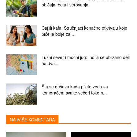
običaja, boja i verovanja
Čaj ili kafa: Stručnjaci konačno otkrivaju koje
piće je bolje za...
Tužni sever i moćni jug: Indija se ubrzano deli
na dva...
Šta se dešava kada pijete vodu sa
komoračem svake večeri tokom...
NAJVIŠE KOMENTARA