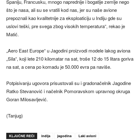
Španiju, Francusku, mnogo naprednije i bogatije zemlje nego
što je nasa, ali su se vratili kod nas, jer su naše avione
prepoznali kao kvalitetnije za eksploaticiju u Indiju gde su
uslovi teški, pre svega zbog visokih temperatura“, rekao je
Matić.
„Aero East Europe“ u Jagodini proizvodi modele lakog aviona
„Sila“, koji lete 210 kilomatar na sat, troše 12 do 15 litara goriva
na sat, a cena po komadu je 50.000 evra pa naviše.
Potpisivanju ugovora prisustovali su i gradonačelnik Jagodine
Ratko Stevanović i načelnik Pomoravskom upravnog okruga
Goran Milosavljević.
(Tanjug)
KLJUČNE REČI
indija
jagodina
Laki avioni