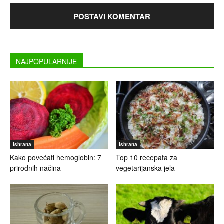
NAJPOPULARNIJE
Ishrana
Ishrana
Kako povećati hemoglobin: 7
Top 10 recepata za
prirodnih načina
vegetarijanska jela