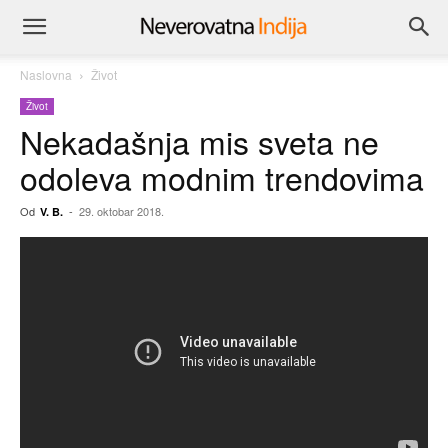
Naslovna
Život
Život
Nekadašnja mis sveta ne
odoleva modnim trendovima
Od
-
29. oktobar 2018.
V. B.