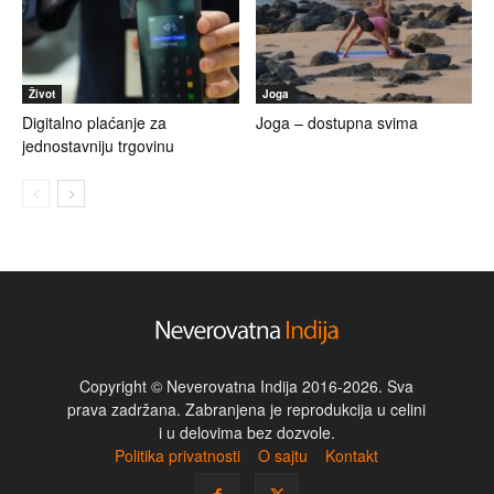
Život
Joga
Digitalno plaćanje za
Joga – dostupna svima
jednostavniju trgovinu
Copyright © Neverovatna Indija 2016-2026. Sva
prava zadržana. Zabranjena je reprodukcija u celini
i u delovima bez dozvole.
Politika privatnosti
O sajtu
Kontakt