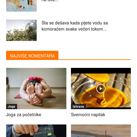
Šta se dešava kada pijete vodu sa
komoračem svake večeri tokom...
NAJVIŠE KOMENTARA
Joga
Ishrana
Joga za početnike
Svemoćni napitak