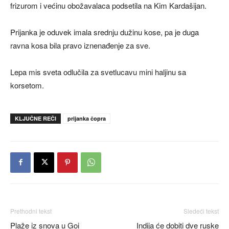
frizurom i većinu obožavalaca podsetila na Kim Kardašijan.
Prijanka je oduvek imala srednju dužinu kose, pa je duga
ravna kosa bila pravo iznenađenje za sve.
Lepa mis sveta odlučila za svetlucavu mini haljinu sa
korsetom.
KLJUČNE REČI
prijanka čopra
Prethodni tekst
Sledeći tekst
Plaže iz snova u Goi
Indija će dobiti dve ruske