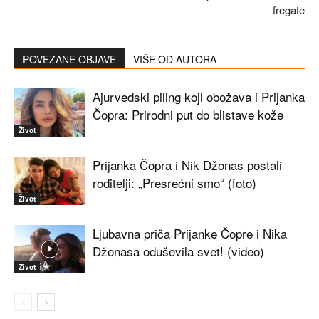
fregate
POVEZANE OBJAVE
VIŠE OD AUTORA
Ajurvedski piling koji obožava i Prijanka
Čopra: Prirodni put do blistave kože
Život
Prijanka Čopra i Nik Džonas postali
roditelji: „Presrećni smo“ (foto)
Život
Ljubavna priča Prijanke Čopre i Nika
Džonasa oduševila svet! (video)
Život