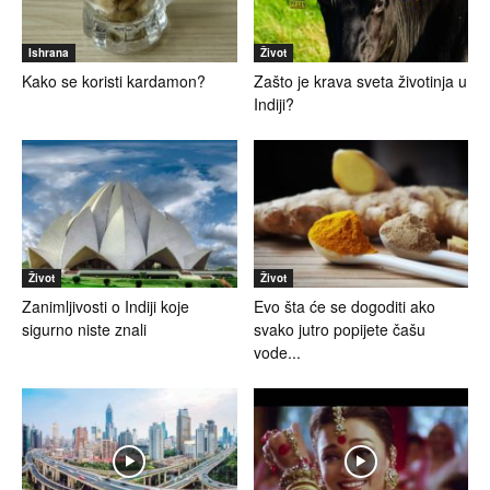
Ishrana
Život
Kako se koristi kardamon?
Zašto je krava sveta životinja u
Indiji?
Život
Život
Zanimljivosti o Indiji koje
Evo šta će se dogoditi ako
sigurno niste znali
svako jutro popijete čašu
vode...