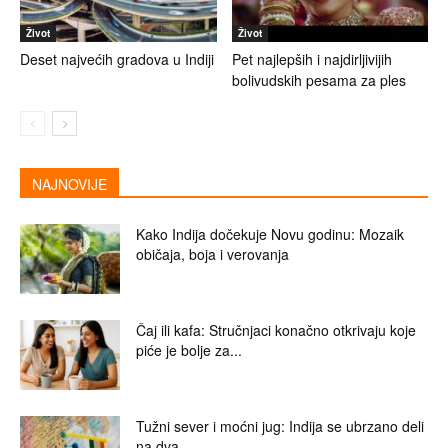
Život
Život
Deset najvećih gradova u Indiji
Pet najlepših i najdirljivijih
bolivudskih pesama za ples
NAJNOVIJE
Kako Indija dočekuje Novu godinu: Mozaik
običaja, boja i verovanja
Čaj ili kafa: Stručnjaci konačno otkrivaju koje
piće je bolje za...
Tužni sever i moćni jug: Indija se ubrzano deli
na dva...