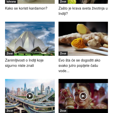
Ishrana
Život
Kako se koristi kardamon?
Zašto je krava sveta životinja u
Indiji?
Život
Život
Zanimljivosti o Indiji koje
Evo šta će se dogoditi ako
sigurno niste znali
svako jutro popijete čašu
vode...
Život
Život