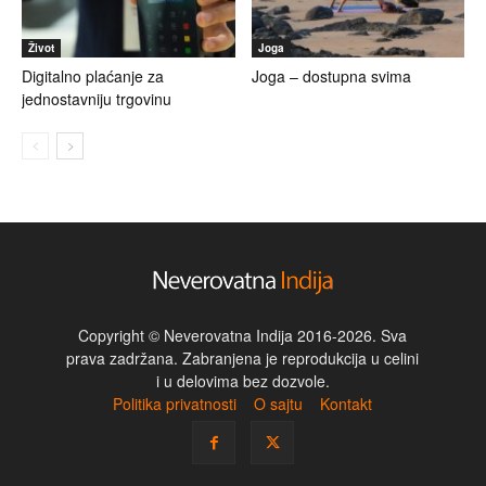
Život
Joga
Digitalno plaćanje za
Joga – dostupna svima
jednostavniju trgovinu
Copyright © Neverovatna Indija 2016-2026. Sva
prava zadržana. Zabranjena je reprodukcija u celini
i u delovima bez dozvole.
Politika privatnosti
O sajtu
Kontakt