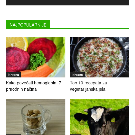
NAJPOPULARNIJE
Ishrana
Ishrana
Kako povećati hemoglobin: 7
Top 10 recepata za
prirodnih načina
vegetarijanska jela