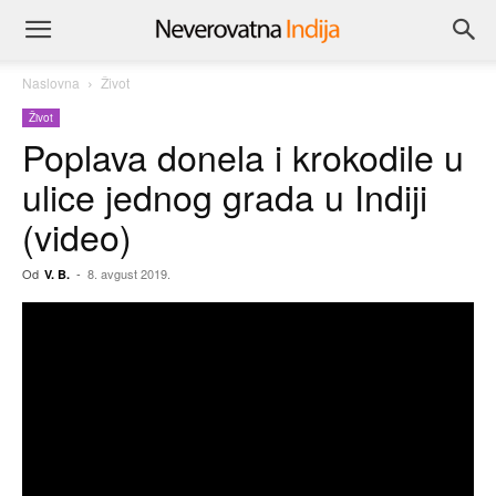
Naslovna
Život
Život
Poplava donela i krokodile u
ulice jednog grada u Indiji
(video)
Od
-
8. avgust 2019.
V. B.