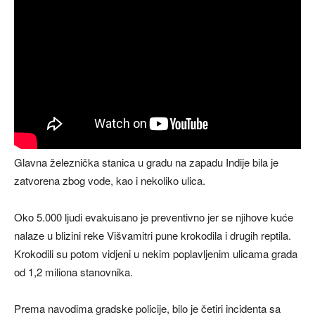
Glavna železnička stanica u gradu na zapadu Indije bila je
zatvorena zbog vode, kao i nekoliko ulica.
Oko 5.000 ljudi evakuisano je preventivno jer se njihove kuće
nalaze u blizini reke Višvamitri pune krokodila i drugih reptila.
Krokodili su potom vidjeni u nekim poplavljenim ulicama grada
od 1,2 miliona stanovnika.
Prema navodima gradske policije, bilo je četiri incidenta sa