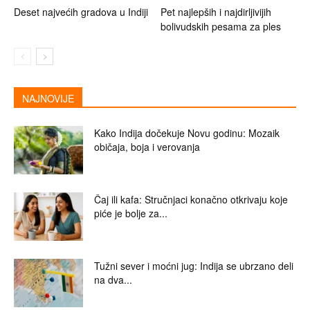
Deset najvećih gradova u Indiji
Pet najlepših i najdirljivijih
bolivudskih pesama za ples
NAJNOVIJE
Kako Indija dočekuje Novu godinu: Mozaik
običaja, boja i verovanja
Čaj ili kafa: Stručnjaci konačno otkrivaju koje
piće je bolje za...
Tužni sever i moćni jug: Indija se ubrzano deli
na dva...