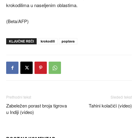
krokodilima u naseljenim oblastima.
(Beta/AFP)
KLJUČNE REČI
krokodili
poplava
Prethodni tekst
Sledeći tekst
Zabeležen porast broja tigrova
Tahini kolačići (video)
u Indiji (video)