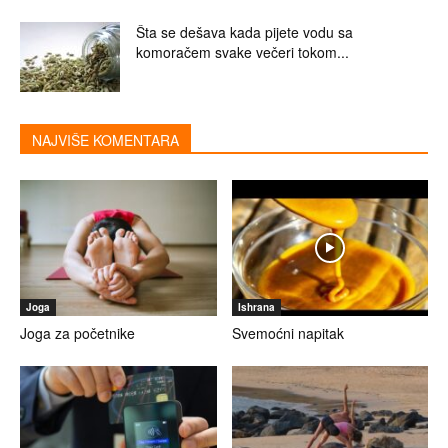
Šta se dešava kada pijete vodu sa
komoračem svake večeri tokom...
NAJVIŠE KOMENTARA
Joga
Ishrana
Joga za početnike
Svemoćni napitak