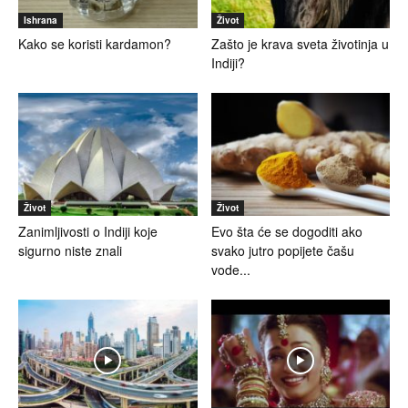
Ishrana
Život
Kako se koristi kardamon?
Zašto je krava sveta životinja u
Indiji?
Život
Život
Zanimljivosti o Indiji koje
Evo šta će se dogoditi ako
sigurno niste znali
svako jutro popijete čašu
vode...