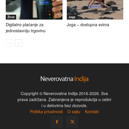
Život
Joga
Digitalno plaćanje za
Joga – dostupna svima
jednostavniju trgovinu
Copyright © Neverovatna Indija 2016-2026. Sva
prava zadržana. Zabranjena je reprodukcija u celini
i u delovima bez dozvole.
Politika privatnosti
O sajtu
Kontakt