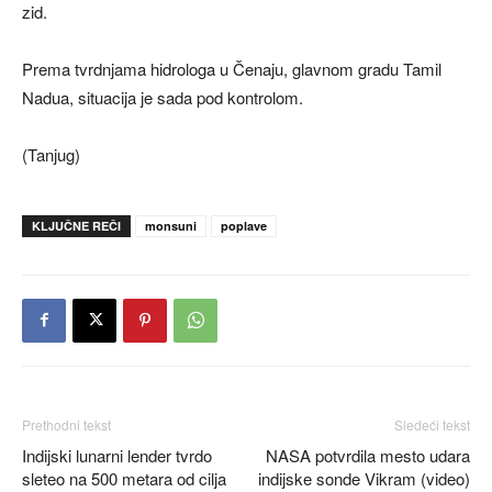
zid.
Prema tvrdnjama hidrologa u Čenaju, glavnom gradu Tamil
Nadua, situacija je sada pod kontrolom.
(Tanjug)
KLJUČNE REČI
monsuni
poplave
Prethodni tekst
Sledeći tekst
Indijski lunarni lender tvrdo
NASA potvrdila mesto udara
sleteo na 500 metara od cilja
indijske sonde Vikram (video)