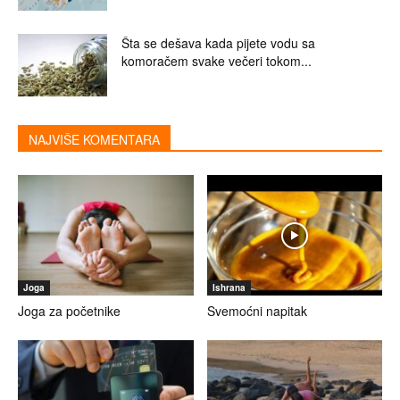
Šta se dešava kada pijete vodu sa
komoračem svake večeri tokom...
NAJVIŠE KOMENTARA
Joga
Ishrana
Joga za početnike
Svemoćni napitak