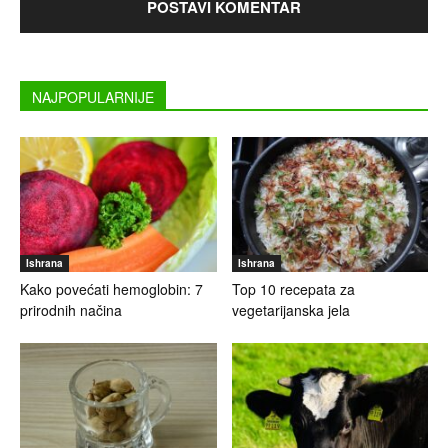
NAJPOPULARNIJE
Ishrana
Ishrana
Kako povećati hemoglobin: 7
Top 10 recepata za
prirodnih načina
vegetarijanska jela