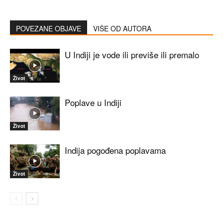
POVEZANE OBJAVE
VIŠE OD AUTORA
U Indiji je vode ili previše ili premalo
Život
Poplave u Indiji
Život
Indija pogođena poplavama
Život