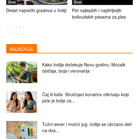
Život
Život
Deset najvećih gradova u Indiji
Pet najlepših i najdirljivijih
bolivudskih pesama za ples
NAJNOVIJE
Kako Indija dočekuje Novu godinu: Mozaik
običaja, boja i verovanja
Čaj ili kafa: Stručnjaci konačno otkrivaju koje
piće je bolje za...
Tužni sever i moćni jug: Indija se ubrzano deli
na dva...