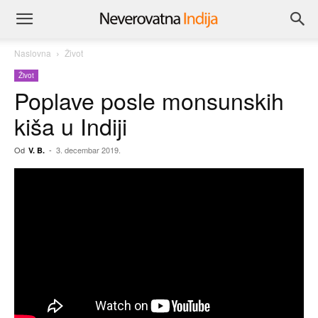
Naslovna
Život
Život
Poplave posle monsunskih
kiša u Indiji
Od
-
3. decembar 2019.
V. B.