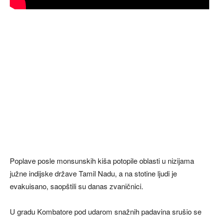
Poplave posle monsunskih kiša potopile oblasti u nizijama
južne indijske države Tamil Nadu, a na stotine ljudi je
evakuisano, saopštili su danas zvaničnici.
U gradu Kombatore pod udarom snažnih padavina srušio se