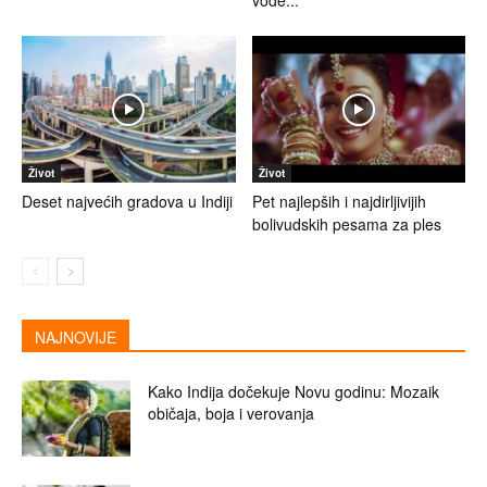
vode...
Život
Život
Deset najvećih gradova u Indiji
Pet najlepših i najdirljivijih
bolivudskih pesama za ples
NAJNOVIJE
Kako Indija dočekuje Novu godinu: Mozaik
običaja, boja i verovanja