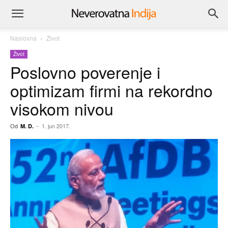
Naslovna
Život
Život
Poslovno poverenje i
optimizam firmi na rekordno
visokom nivou
Od
-
1. jun 2017.
M. D.