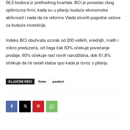
56,5 bodova iz prethodnog kvartala. BCI je porastao zbog
optimizma firmi, kada su u pitanju buduće ekonomske
aktivnosti i nada da će reforme Vlada stvoriti pogodne uslove
za buduće investicije.
Indeks BCI obuhvata uzorak od 200 velikih, srednjih, malih i
mikro preduzeća, od čega čak 63% očekuje povećanje
prodaje, 60% očekuje rast novih narudžbina, dok 61,8%
očekuje da će ostati status quo kada je izvoz u pitanju.
KLJUČNE REČI
firme
poslovi