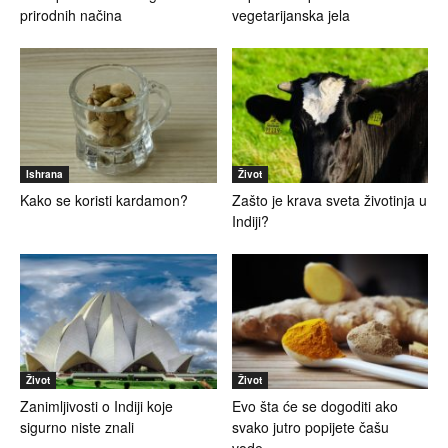
prirodnih načina
vegetarijanska jela
Ishrana
Život
Kako se koristi kardamon?
Zašto je krava sveta životinja u
Indiji?
Život
Život
Zanimljivosti o Indiji koje
Evo šta će se dogoditi ako
sigurno niste znali
svako jutro popijete čašu