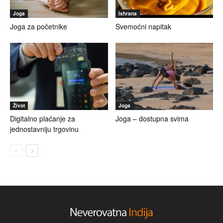
Joga
Ishrana
Joga za početnike
Svemoćni napitak
Život
Joga
Digitalno plaćanje za
Joga – dostupna svima
jednostavniju trgovinu