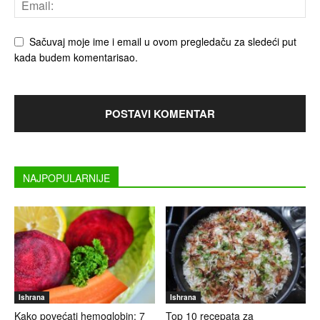
Sačuvaj moje ime i email u ovom pregledaču za sledeći put
kada budem komentarisao.
NAJPOPULARNIJE
Ishrana
Ishrana
Kako povećati hemoglobin: 7
Top 10 recepata za