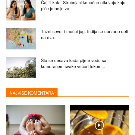
Čaj ili kafa: Stručnjaci konačno otkrivaju koje
piće je bolje za...
Tužni sever i moćni jug: Indija se ubrzano deli
na dva...
Šta se dešava kada pijete vodu sa
komoračem svake večeri tokom...
NAJVIŠE KOMENTARA