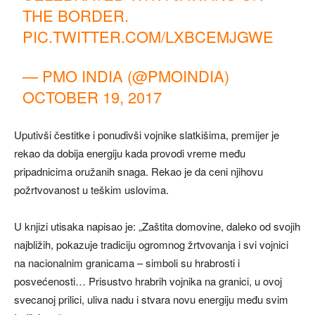
THE BORDER.
PIC.TWITTER.COM/LXBCEMJGWE
— PMO INDIA (@PMOINDIA)
OCTOBER 19, 2017
Uputivši čestitke i ponudivši vojnike slatkišima, premijer je
rekao da dobija energiju kada provodi vreme među
pripadnicima oružanih snaga. Rekao je da ceni njihovu
požrtvovanost u teškim uslovima.
U knjizi utisaka napisao je: „Zaštita domovine, daleko od svojih
najbližih, pokazuje tradiciju ogromnog žrtvovanja i svi vojnici
na nacionalnim granicama – simboli su hrabrosti i
posvećenosti… Prisustvo hrabrih vojnika na granici, u ovoj
svecanoj prilici, uliva nadu i stvara novu energiju među svim