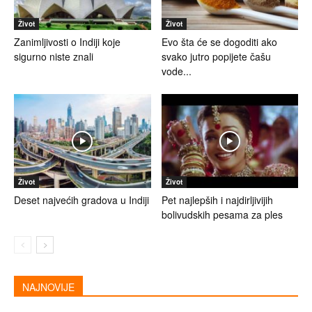
Život
Život
Zanimljivosti o Indiji koje
Evo šta će se dogoditi ako
sigurno niste znali
svako jutro popijete čašu
vode...
Život
Život
Deset najvećih gradova u Indiji
Pet najlepših i najdirljivijih
bolivudskih pesama za ples
NAJNOVIJE