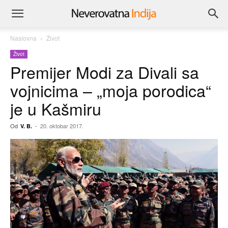
Naslovna
Život
Život
Premijer Modi za Divali sa
vojnicima – „moja porodica“
je u Kašmiru
Od
-
20. oktobar 2017.
V. B.