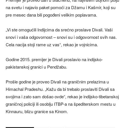
na svetu i najavio paket pomoći za Džamu i Kašmir, koji su
pre mesec dana bili pogođeni velikim poplavama.
„Vi ste omogućili Indijcima da srećno proslave Divali. Vaši
snovi i vaša odgovornost – snovi su i odgovornost svih nas.
Cela nacija stoji rame uz vas“, rekao je vojnicima.
Godine 2015. premijer je Divali proslavio na indijsko-
pakistanskoj granici u Pendžabu.
Prošle godine je proveo Divali na graničnim prelazima u
Himachal Pradeshu. „Kažu da bi trebalo proslaviti Divali sa
svojima i zato sam došao ovde“, rekao je indijsko-tibetanskoj
graničnoj policiji ili osoblju ITBP-a na špediterskom mestu u
Kinnauru, blizu granice sa Kinom.