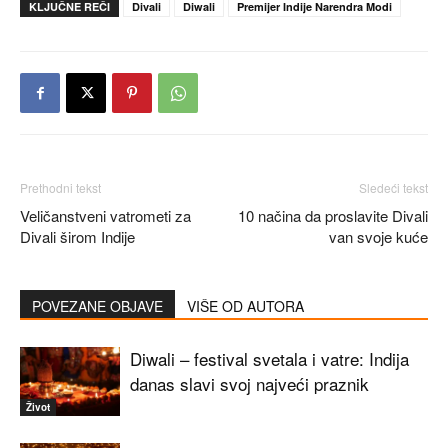
KLJUČNE REČI
Divali
Diwali
Premijer Indije Narendra Modi
Prethodni tekst
Sledeći tekst
Veličanstveni vatrometi za
10 načina da proslavite Divali
Divali širom Indije
van svoje kuće
POVEZANE OBJAVE
VIŠE OD AUTORA
Diwali – festival svetala i vatre: Indija
danas slavi svoj najveći praznik
Život