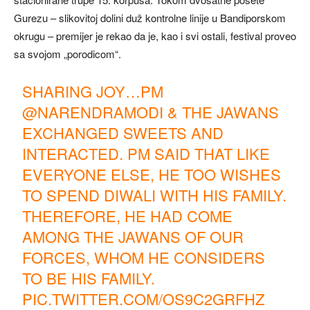
Gurezu – slikovitoj dolini duž kontrolne linije u ​​Bandiporskom
okrugu – premijer je rekao da je, kao i svi ostali, festival proveo
sa svojom „porodicom“.
SHARING JOY…PM
@NARENDRAMODI
& THE JAWANS
EXCHANGED SWEETS AND
INTERACTED. PM SAID THAT LIKE
EVERYONE ELSE, HE TOO WISHES
TO SPEND DIWALI WITH HIS FAMILY.
THEREFORE, HE HAD COME
AMONG THE JAWANS OF OUR
FORCES, WHOM HE CONSIDERS
TO BE HIS FAMILY.
PIC.TWITTER.COM/OS9C2GRFHZ