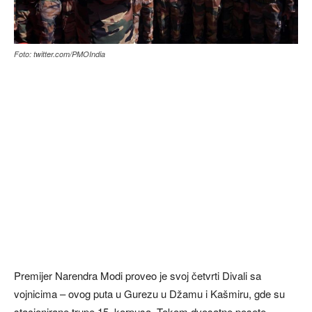
Foto: twitter.com/PMOIndia
Premijer Narendra Modi proveo je svoj četvrti Divali sa
vojnicima – ovog puta u Gurezu u Džamu i Kašmiru, gde su
stacionirane trupe 15. korpusa. Tokom dvosatne posete