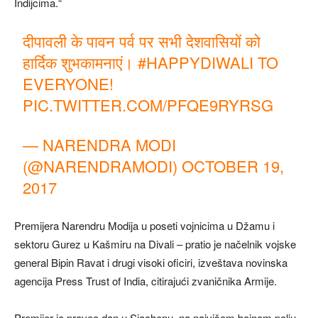
Indijcima.“
दीपावली के पावन पर्व पर सभी देशवासियों को
हार्दिक शुभकामनाएं।
#HAPPYDIWALI
TO
EVERYONE!
PIC.TWITTER.COM/PFQE9RYRSG
— NARENDRA MODI
(@NARENDRAMODI)
OCTOBER 19,
2017
Premijera Narendru Modija u poseti vojnicima u Džamu i
sektoru Gurez u Kašmiru na Divali – pratio je načelnik vojske
general Bipin Ravat i drugi visoki oficiri, izveštava novinska
agencija Press Trust of India, citirajući zvaničnika Armije.
Premijer je proveo dan u Siachenu, na najvišem bojnom polju