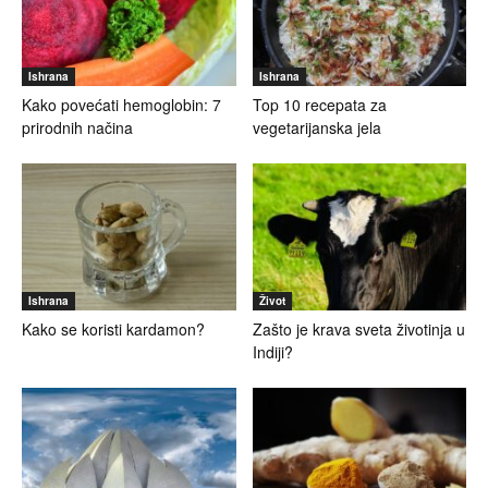
Ishrana
Ishrana
Kako povećati hemoglobin: 7
Top 10 recepata za
prirodnih načina
vegetarijanska jela
Ishrana
Život
Kako se koristi kardamon?
Zašto je krava sveta životinja u
Indiji?