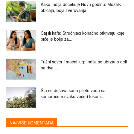
Kako Indija dočekuje Novu godinu: Mozaik
običaja, boja i verovanja
Čaj ili kafa: Stručnjaci konačno otkrivaju koje
piće je bolje za...
Tužni sever i moćni jug: Indija se ubrzano deli
na dva...
Šta se dešava kada pijete vodu sa
komoračem svake večeri tokom...
NAJVIŠE KOMENTARA