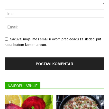
Sačuvaj moje ime i email u ovom pregledaču za sledeći put
kada budem komentarisao.
NAJPOPULARNIJE