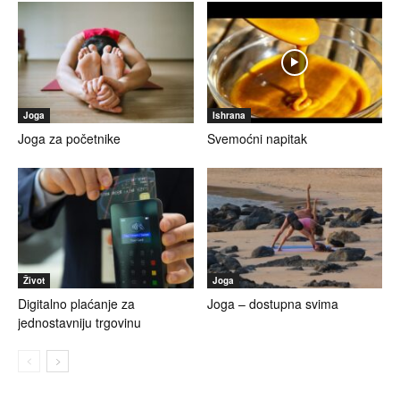
Joga
Ishrana
Joga za početnike
Svemoćni napitak
Život
Joga
Digitalno plaćanje za
Joga – dostupna svima
jednostavniju trgovinu