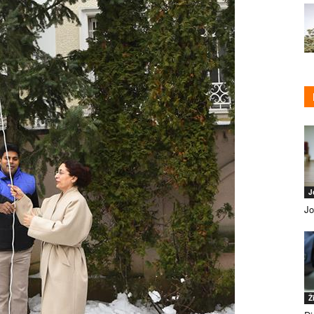
J
Jo
Ž