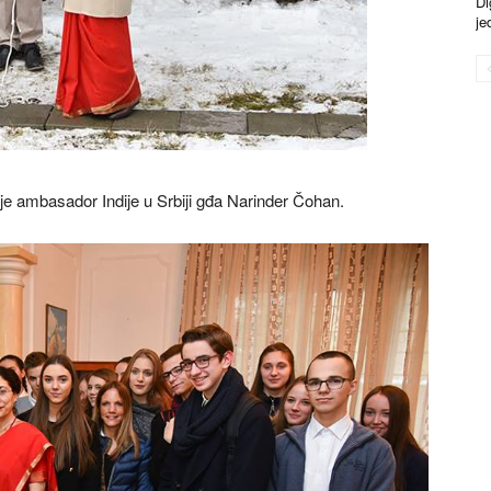
Di
je
je ambasador Indije u Srbiji gđa Narinder Čohan.