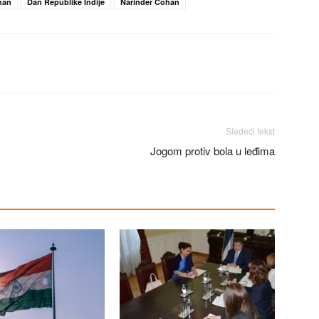
han
Dan Republike Indije
Narinder Čohan
Sledeći tekst
Jogom protiv bola u leđima