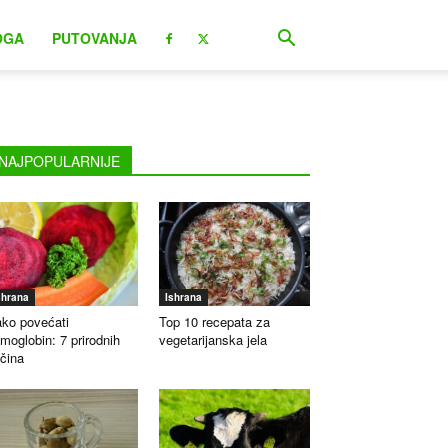
OGA
PUTOVANJA
NAJPOPULARNIJE
shrana
Ishrana
ko povećati
Top 10 recepata za
moglobin: 7 prirodnih
vegetarijanska jela
čina