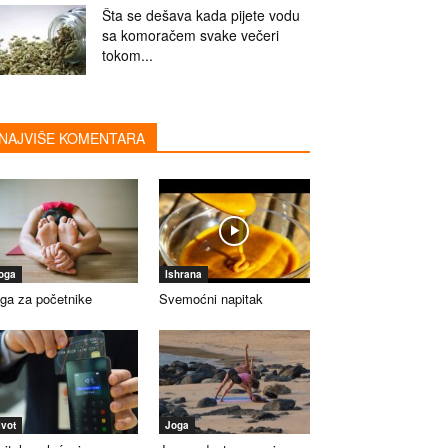
Šta se dešava kada pijete vodu
sa komoračem svake večeri
tokom...
NAJVIŠE KOMENTARA
oga
Ishrana
ga za početnike
Svemoćni napitak
ivot
Joga