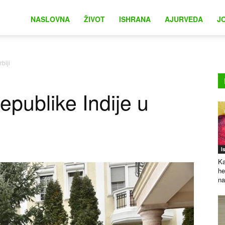
na
NASLOVNA
ŽIVOT
ISHRANA
AJURVEDA
J
biji
publike Indije u
I
Ka
he
na