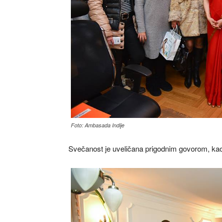
Foto: Ambasada Indije
Svečanost je uveličana prigodnim govorom, ka