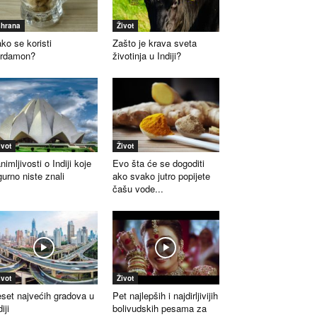
shrana
Život
ko se koristi
Zašto je krava sveta
ardamon?
životinja u Indiji?
ivot
Život
nimljivosti o Indiji koje
Evo šta će se dogoditi
gurno niste znali
ako svako jutro popijete
čašu vode...
ivot
Život
set najvećih gradova u
Pet najlepših i najdirljivijih
iji
bolivudskih pesama za