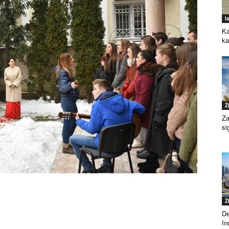
I
Ka
k
Ž
Za
si
Ž
De
Ind