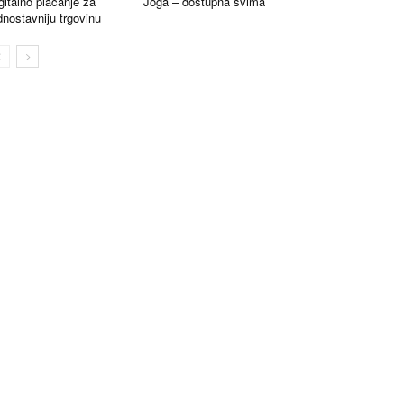
gitalno plaćanje za
Joga – dostupna svima
dnostavniju trgovinu