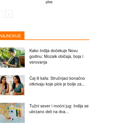
ples
NAJNOVIJE
Kako Indija dočekuje Novu
godinu: Mozaik običaja, boja i
verovanja
Čaj ili kafa: Stručnjaci konačno
otkrivaju koje piće je bolje za...
Tužni sever i moćni jug: Indija se
ubrzano deli na dva...