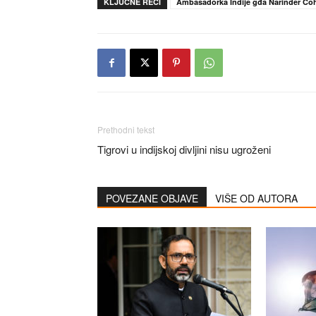
KLJUČNE REČI
Ambasadorka Indije gđa Narinder Čo
Prethodni tekst
Tigrovi u indijskoj divljini nisu ugroženi
POVEZANE OBJAVE
VIŠE OD AUTORA