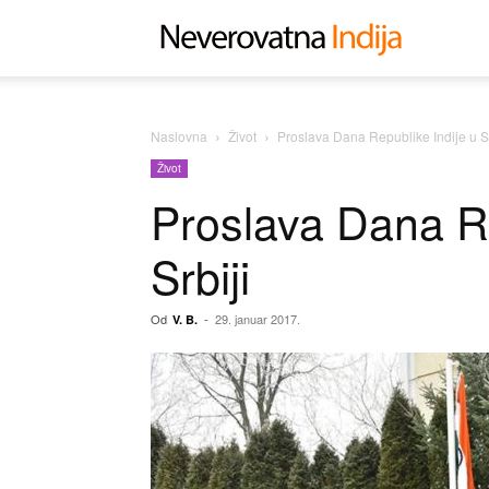
Neverovat
Indija
Naslovna
Život
Proslava Dana Republike Indije u Sr
Život
Proslava Dana Re
Srbiji
Od
-
29. januar 2017.
V. B.